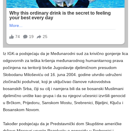
Iz IGK-a podsjećaju da je Međunarodni sud za krivično gonjenje lica
odgovornih za teška kršenja međunarodnog humanitarnog prava
počinjena na teritoriji bivše Jugoslavije djelimičnom presudom
Slobodanu Miloševiću od 16. juna 2004. godine utvrdio udruženi
zločinački poduhvat, koji je uključivao članove rukovodstva
bosanskih Srba, čiji su cilj i namjera bili da se bosanski Muslimani
djelimično unište kao grupa i da su njegovi učesnici izvršili genocid
u Brčkom, Prijedoru, Sanskom Mostu, Srebrenici, Bijeljini, Ključu i
Bosanskom Novom.
Također podsjećaju da je Predstavnički dom Skupštine američke
države Missouri usvojio Rezoluciju o genocidu u Srebrenici i