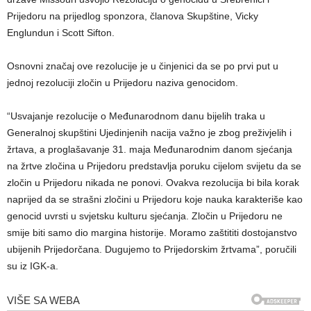
Prijedoru na prijedlog sponzora, članova Skupštine, Vicky
Englundun i Scott Sifton.
Osnovni značaj ove rezolucije je u činjenici da se po prvi put u
jednoj rezoluciji zločin u Prijedoru naziva genocidom.
“Usvajanje rezolucije o Međunarodnom danu bijelih traka u
Generalnoj skupštini Ujedinjenih nacija važno je zbog preživjelih i
žrtava, a proglašavanje 31. maja Međunarodnim danom sjećanja
na žrtve zločina u Prijedoru predstavlja poruku cijelom svijetu da se
zločin u Prijedoru nikada ne ponovi. Ovakva rezolucija bi bila korak
naprijed da se strašni zločini u Prijedoru koje nauka karakteriše kao
genocid uvrsti u svjetsku kulturu sjećanja. Zločin u Prijedoru ne
smije biti samo dio margina historije. Moramo zaštititi dostojanstvo
ubijenih Prijedorčana. Dugujemo to Prijedorskim žrtvama”, poručili
su iz IGK-a.