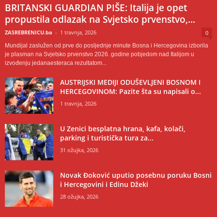
BRITANSKI GUARDIAN PIŠE: Italija je opet
propustila odlazak na Svjetsko prvenstvo,...
ZASREBRENICU.ba
-
1 travnja, 2026
0
Mundijal zaslužen od prve do posljednje minute Bosna i Hercegovina izborila
je plasman na Svjetsko prvenstvo 2026. godine pobjedom nad Italijom u
izvođenju jedanaesteraca rezultatom...
AUSTRIJSKI MEDIJI ODUŠEVLJENI BOSNOM I
HERCEGOVINOM: Pazite šta su napisali o...
1 travnja, 2026
U Zenici besplatna hrana, kafa, kolači,
parking i turistička tura za...
31 ožujka, 2026
Novak Đoković uputio posebnu poruku Bosni
i Hercegovini i Edinu Džeki
28 ožujka, 2026