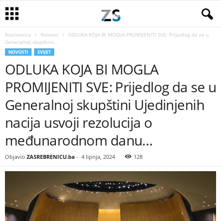
Naslovnica
Novosti
ODLUKA KOJA BI MOGLA PROMIJENITI SVE: Prijedlog da se u
Generalnoj skupštini...
NOVOSTI
SVIJET
ODLUKA KOJA BI MOGLA
PROMIJENITI SVE: Prijedlog da se u
Generalnoj skupštini Ujedinjenih
nacija usvoji rezolucija o
međunarodnom danu…
Objavio
ZASREBRENICU.ba
-
4 lipnja, 2024
128