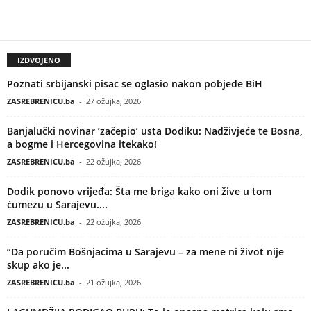
IZDVOJENO
Poznati srbijanski pisac se oglasio nakon pobjede BiH
ZASREBRENICU.ba
-
27 ožujka, 2026
Banjalučki novinar ‘začepio’ usta Dodiku: Nadživjeće te Bosna,
a bogme i Hercegovina itekako!
ZASREBRENICU.ba
-
22 ožujka, 2026
Dodik ponovo vrijeđa: Šta me briga kako oni žive u tom
ćumezu u Sarajevu....
ZASREBRENICU.ba
-
22 ožujka, 2026
“Da poručim Bošnjacima u Sarajevu – za mene ni život nije
skup ako je...
ZASREBRENICU.ba
-
21 ožujka, 2026