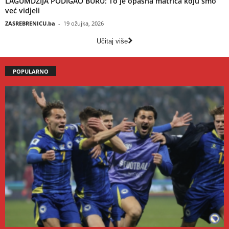
LAGUMDŽIJA PODIGAO BURU: To je opasna matrica koju smo
već vidjeli
ZASREBRENICU.ba
-
19 ožujka, 2026
Učitaj više
POPULARNO