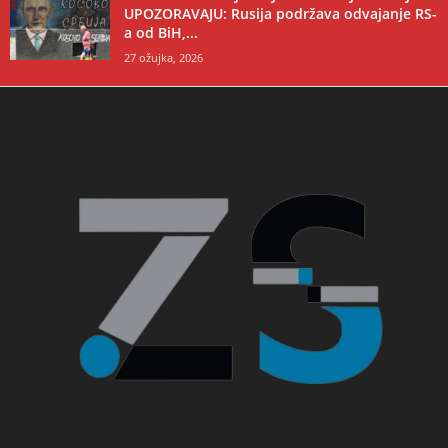
UPOZORAVAJU: Rusija podržava odvajanje RS-
a od BiH,...
27 ožujka, 2026