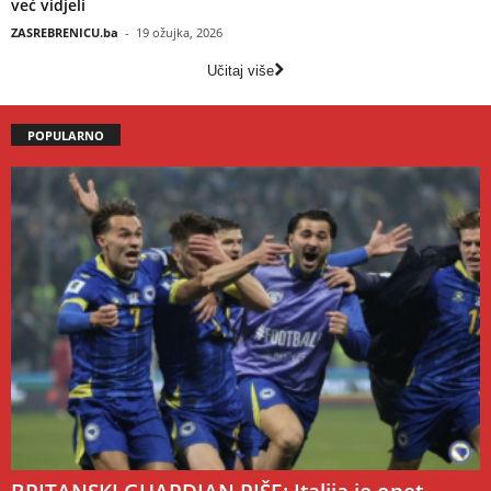
već vidjeli
ZASREBRENICU.ba
-
19 ožujka, 2026
Učitaj više
POPULARNO