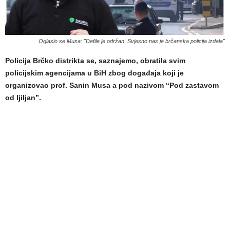
Oglasio se Musa: "Defile je održan. Svjesno nas je brčanska policija izdala"
Policija Brčko distrikta se, saznajemo, obratila svim
policijskim agencijama u BiH zbog događaja koji je
organizovao prof. Sanin Musa a pod nazivom “Pod zastavom
od ljiljan”.