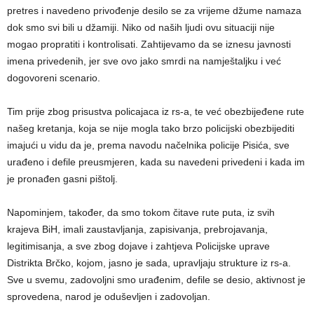
pretres i navedeno privođenje desilo se za vrijeme džume namaza
dok smo svi bili u džamiji. Niko od naših ljudi ovu situaciji nije
mogao propratiti i kontrolisati. Zahtijevamo da se iznesu javnosti
imena privedenih, jer sve ovo jako smrdi na namještaljku i već
dogovoreni scenario.
Tim prije zbog prisustva policajaca iz rs-a, te već obezbijeđene rute
našeg kretanja, koja se nije mogla tako brzo policijski obezbijediti
imajući u vidu da je, prema navodu načelnika policije Pisića, sve
urađeno i defile preusmjeren, kada su navedeni privedeni i kada im
je pronađen gasni pištolj.
Napominjem, također, da smo tokom čitave rute puta, iz svih
krajeva BiH, imali zaustavljanja, zapisivanja, prebrojavanja,
legitimisanja, a sve zbog dojave i zahtjeva Policijske uprave
Distrikta Brčko, kojom, jasno je sada, upravljaju strukture iz rs-a.
Sve u svemu, zadovoljni smo urađenim, defile se desio, aktivnost je
sprovedena, narod je oduševljen i zadovoljan.