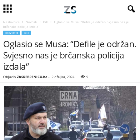
Naslovnica
Novosti
BiH
Oglasio se Musa: “Defile je održan. Svjesno nas je
brčanska policija izdala”
NOVOSTI
BIH
Oglasio se Musa: “Defile je održan.
Svjesno nas je brčanska policija
izdala”
Objavio
ZASREBRENICU.ba
-
2 ožujka, 2024
9