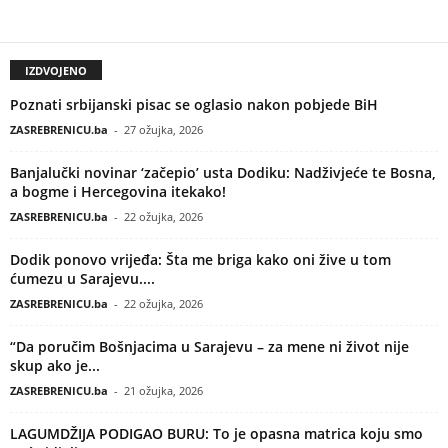
IZDVOJENO
Poznati srbijanski pisac se oglasio nakon pobjede BiH
ZASREBRENICU.ba
-
27 ožujka, 2026
Banjalučki novinar ‘začepio’ usta Dodiku: Nadživjeće te Bosna,
a bogme i Hercegovina itekako!
ZASREBRENICU.ba
-
22 ožujka, 2026
Dodik ponovo vrijeđa: Šta me briga kako oni žive u tom
ćumezu u Sarajevu....
ZASREBRENICU.ba
-
22 ožujka, 2026
“Da poručim Bošnjacima u Sarajevu – za mene ni život nije
skup ako je...
ZASREBRENICU.ba
-
21 ožujka, 2026
LAGUMDŽIJA PODIGAO BURU: To je opasna matrica koju smo