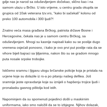
gdje nas je narod sa oduševljenjem dočekao, slično kao i na
samom ulazu u Brčko. U isto vrijeme, u centru grada okupila se
grupica od 10ak veterana tzv.vrs, “kako bi sačekali” kolonu od
preko 100 automobila i 300 ljudi?!
Znatno veća masa građana Brčkog, patriota države Bosne i
Hercegovine, čekala nas je u samom centru Brčkog, sa
oduševljenjem. Mnogi su kasnije napisali kako su se poslije dugo
vremena osjećali ponosno, i kako je ovo prvi put poslije rata da se
vihore bijeli bajraci sa ljiljanima, nakon što su se gradom mnogo
puta nosale srpske trobojke.
Ističemo sramnu i ljigavu ulogu brčanske policije koja je pristala na
ucjene koje su dolazile iz rs-a po pitanju našeg defilea. Još
sramnije jeste opravdanje koje su iznijeli o hapšenju trojice ljudi i
pronalasku gasnog pištolja kod istih.
Napominjem da su spomenuti pojedinci došli u maskirnim
uniformama, iako smo naložili da se to izbjegne. Njihov dolazak,