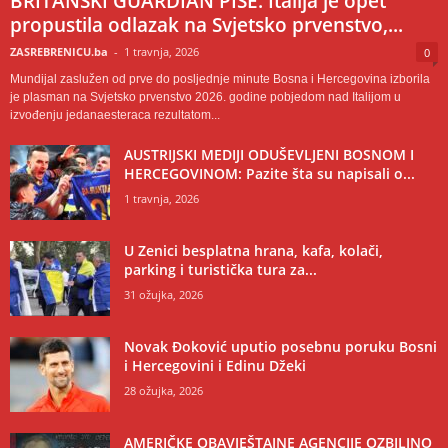
BRITANSKI GUARDIAN PIŠE: Italija je opet
propustila odlazak na Svjetsko prvenstvo,...
ZASREBRENICU.ba
-
1 travnja, 2026
0
Mundijal zaslužen od prve do posljednje minute Bosna i Hercegovina izborila
je plasman na Svjetsko prvenstvo 2026. godine pobjedom nad Italijom u
izvođenju jedanaesteraca rezultatom...
AUSTRIJSKI MEDIJI ODUŠEVLJENI BOSNOM I
HERCEGOVINOM: Pazite šta su napisali o...
1 travnja, 2026
U Zenici besplatna hrana, kafa, kolači,
parking i turistička tura za...
31 ožujka, 2026
Novak Đoković uputio posebnu poruku Bosni
i Hercegovini i Edinu Džeki
28 ožujka, 2026
AMERIČKE OBAVJEŠTAJNE AGENCIJE OZBILJNO