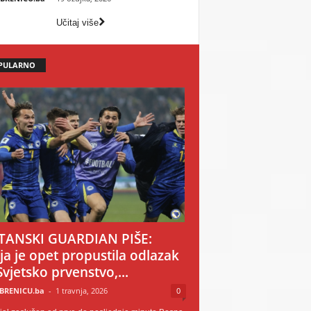
Učitaj više
PULARNO
TANSKI GUARDIAN PIŠE:
ija je opet propustila odlazak
Svjetsko prvenstvo,...
BRENICU.ba
-
1 travnja, 2026
0