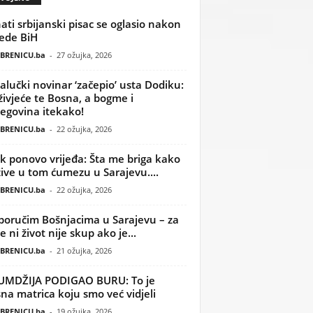
ati srbijanski pisac se oglasio nakon
ede BiH
BRENICU.ba
-
27 ožujka, 2026
alučki novinar ‘začepio’ usta Dodiku:
ivjeće te Bosna, a bogme i
egovina itekako!
BRENICU.ba
-
22 ožujka, 2026
k ponovo vrijeđa: Šta me briga kako
žive u tom ćumezu u Sarajevu....
BRENICU.ba
-
22 ožujka, 2026
poručim Bošnjacima u Sarajevu – za
 ni život nije skup ako je...
BRENICU.ba
-
21 ožujka, 2026
UMDŽIJA PODIGAO BURU: To je
na matrica koju smo već vidjeli
BRENICU.ba
-
19 ožujka, 2026