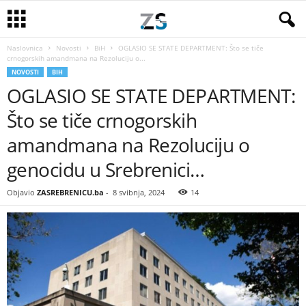
Naslovnica
Novosti
BiH
OGLASIO SE STATE DEPARTMENT: Što se tiče
crnogorskih amandmana na Rezoluciju o...
NOVOSTI
BIH
OGLASIO SE STATE DEPARTMENT:
Što se tiče crnogorskih
amandmana na Rezoluciju o
genocidu u Srebrenici…
Objavio
ZASREBRENICU.ba
-
8 svibnja, 2024
14