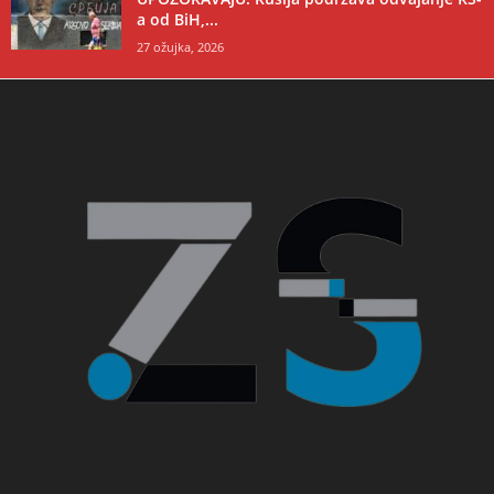
a od BiH,...
27 ožujka, 2026