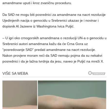
amandmane uputi i kroz zvaničnu proceduru.
Da SAD ne mogu biti posrednici za amandmane na nacrt rezolucije
Ujedinjenih nacija o genocidu u Srebrenici ukazao je i novinar i
dopisnik Al Jazeere iz Washingtona Ivica Puljić.
– U igri oko crnogorskih amandmana o rezoluciji UN-a o genocidu u
Srebrenici autori amandmana kažu da će Crna Gora uz
“posredovanje SAD” predati amandmane na nacrt rezolucije.
Nakon provjere moram reći da SAD nemaju pojma da su nekakvi
posrednici i da je lažna tvrdnja da jesu, naveo je Puljić na mreži X.