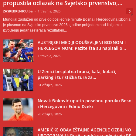
propustila odlazak na Svjetsko prvenstvo,...
ZASREBRENICU.ba
-
1 travnja, 2026
0
Mundijal zaslužen od prve do posljednje minute Bosna i Hercegovina izborila
je plasman na Svjetsko prvenstvo 2026. godine pobjedom nad Italijom u
izvođenju jedanaesteraca rezultatom...
AUSTRIJSKI MEDIJI ODUŠEVLJENI BOSNOM I
HERCEGOVINOM: Pazite šta su napisali o...
1 travnja, 2026
U Zenici besplatna hrana, kafa, kolači,
parking i turistička tura za...
31 ožujka, 2026
Novak Đoković uputio posebnu poruku Bosni
i Hercegovini i Edinu Džeki
28 ožujka, 2026
AMERIČKE OBAVJEŠTAJNE AGENCIJE OZBILJNO
UPOZORAVAJU: Rusija podržava odvajanje RS-