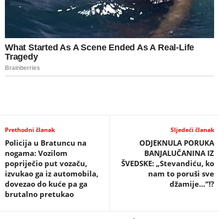
Prethodni članak
Sljedeći članak
Policija u Bratuncu na
ODJEKNULA PORUKA
nogama: Vozilom
BANJALUČANINA IZ
popriječio put vozaču,
ŠVEDSKE: „Stevandiću, ko
izvukao ga iz automobila,
nam to poruši sve
dovezao do kuće pa ga
džamije…“!?
brutalno pretukao