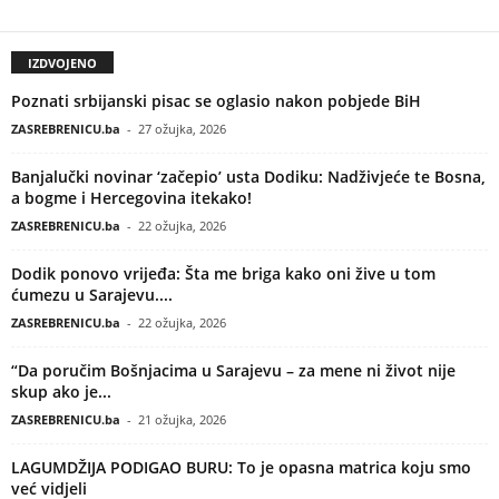
IZDVOJENO
Poznati srbijanski pisac se oglasio nakon pobjede BiH
ZASREBRENICU.ba
-
27 ožujka, 2026
Banjalučki novinar ‘začepio’ usta Dodiku: Nadživjeće te Bosna,
a bogme i Hercegovina itekako!
ZASREBRENICU.ba
-
22 ožujka, 2026
Dodik ponovo vrijeđa: Šta me briga kako oni žive u tom
ćumezu u Sarajevu....
ZASREBRENICU.ba
-
22 ožujka, 2026
“Da poručim Bošnjacima u Sarajevu – za mene ni život nije
skup ako je...
ZASREBRENICU.ba
-
21 ožujka, 2026
LAGUMDŽIJA PODIGAO BURU: To je opasna matrica koju smo
već vidjeli