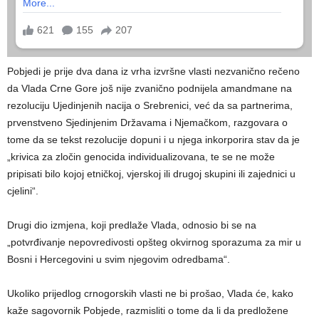
Pobjedi je prije dva dana iz vrha izvršne vlasti nezvanično rečeno
da Vlada Crne Gore još nije zvanično podnijela amandmane na
rezoluciju Ujedinjenih nacija o Srebrenici, već da sa partnerima,
prvenstveno Sjedinjenim Državama i Njemačkom, razgovara o
tome da se tekst rezolucije dopuni i u njega inkorporira stav da je
„krivica za zločin genocida individualizovana, te se ne može
pripisati bilo kojoj etničkoj, vjerskoj ili drugoj skupini ili zajednici u
cjelini“.
Drugi dio izmjena, koji predlaže Vlada, odnosio bi se na
„potvrđivanje nepovredivosti opšteg okvirnog sporazuma za mir u
Bosni i Hercegovini u svim njegovim odredbama“.
Ukoliko prijedlog crnogorskih vlasti ne bi prošao, Vlada će, kako
kaže sagovornik Pobjede, razmisliti o tome da li da predložene