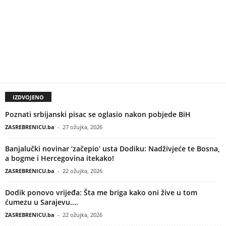
IZDVOJENO
Poznati srbijanski pisac se oglasio nakon pobjede BiH
ZASREBRENICU.ba
-
27 ožujka, 2026
Banjalučki novinar ‘začepio’ usta Dodiku: Nadživjeće te Bosna,
a bogme i Hercegovina itekako!
ZASREBRENICU.ba
-
22 ožujka, 2026
Dodik ponovo vrijeđa: Šta me briga kako oni žive u tom
ćumezu u Sarajevu....
ZASREBRENICU.ba
-
22 ožujka, 2026