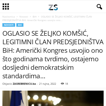
Naslovnica
Novosti
BiH
OGLASIO SE ŽELJKO KOMŠIĆ, LEGITIMNI ČLAN
PREDSJEDNIŠTVA BiH: Američki Kongres usvojio ono...
NOVOSTI
BIH
OGLASIO SE ŽELJKO KOMŠIĆ,
LEGITIMNI ČLAN PREDSJEDNIŠTVA
BiH: Američki Kongres usvojio ono
što godinama tvrdimo, ostajemo
dosljedni demokratskim
standardima…
Objavio
ZASREBRENICU.ba
-
21 rujna, 2022
18