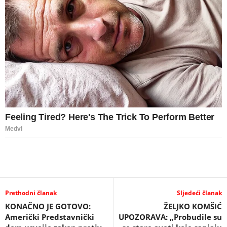
Prethodni članak
Sljedeći članak
KONAČNO JE GOTOVO:
ŽELJKO KOMŠIĆ
Američki Predstavnički
UPOZORAVA: „Probudile su