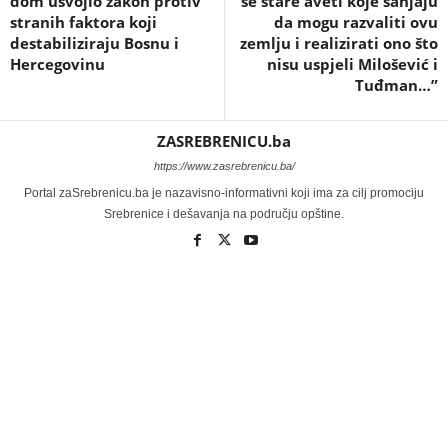
dom usvojio zakon protiv
se stare aveti koje sanjaju
stranih faktora koji
da mogu razvaliti ovu
destabiliziraju Bosnu i
zemlju i realizirati ono što
Hercegovinu
nisu uspjeli Milošević i
Tuđman…”
ZASREBRENICU.ba
https://www.zasrebrenicu.ba/
Portal zaSrebrenicu.ba je nazavisno-informativni koji ima za cilj promociju
Srebrenice i dešavanja na području opštine.