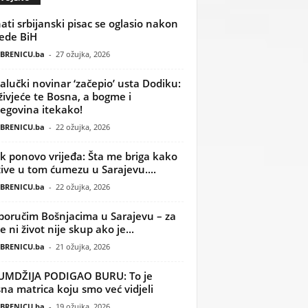
ati srbijanski pisac se oglasio nakon
ede BiH
BRENICU.ba
-
27 ožujka, 2026
alučki novinar ‘začepio’ usta Dodiku:
ivjeće te Bosna, a bogme i
egovina itekako!
BRENICU.ba
-
22 ožujka, 2026
k ponovo vrijeđa: Šta me briga kako
žive u tom ćumezu u Sarajevu....
BRENICU.ba
-
22 ožujka, 2026
poručim Bošnjacima u Sarajevu – za
 ni život nije skup ako je...
BRENICU.ba
-
21 ožujka, 2026
UMDŽIJA PODIGAO BURU: To je
na matrica koju smo već vidjeli
BRENICU.ba
-
19 ožujka, 2026