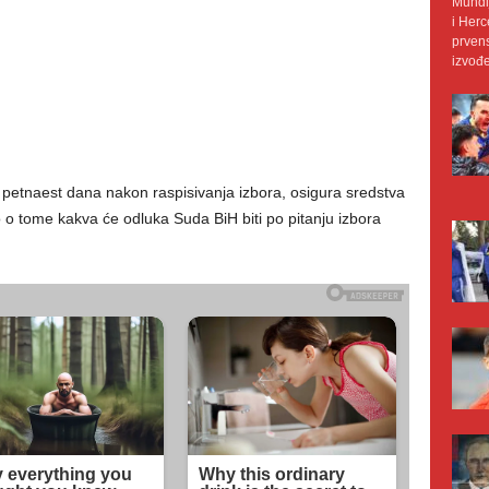
Mundij
i Herc
prvens
izvođe
 petnaest dana nakon raspisivanja izbora, osigura sredstva
 o tome kakva će odluka Suda BiH biti po pitanju izbora