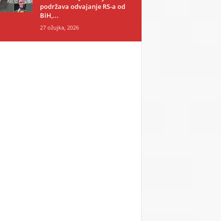
podržava odvajanje RS-a od
BiH,...
27 ožujka, 2026