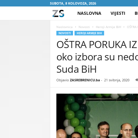
SUBOTA, 8 KOLOVOZA, 2026
NASLOVNA
VIJESTI
B
Z
A
Naslovnica
Novosti
Heroji Armije BiH
OŠTRA P
NOVOSTI
HEROJI ARMIJE BIH
OŠTRA PORUKA IZ 
S
oko izbora su ned
R
Suda BiH
E
Objavio
ZASREBRENICU.ba
-
21 svibnja, 2020
B
R
E
N
I