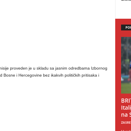
PO
misije proveden je u skladu sa jasnim odredbama Izbornog
Bosne i Hercegovine bez ikakvih političkih pritisaka i
BRI
Ital
na 
ZASRE