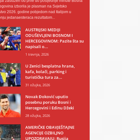
al zaslužen od prve do posljednje minute Bosna
egovina izborila je plasman na Svjetsko
tvo 2026. godine pobjedom nad Italijom u
nju jedanaesteraca rezultatom...
AUSTRIJSKI MEDIJI
ODUŠEVLJENI BOSNOM I
HERCEGOVINOM: Pazite šta su
napisali o...
1 travnja, 2026
U Zenici besplatna hrana,
kafa, kolači, parking i
turistička tura za...
31 ožujka, 2026
Novak Đoković uputio
posebnu poruku Bosni i
Hercegovini i Edinu Džeki
28 ožujka, 2026
AMERIČKE OBAVJEŠTAJNE
AGENCIJE OZBILJNO
UPOZORAVAJU: Rusija