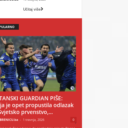
Učitaj više
PULARNO
TANSKI GUARDIAN PIŠE:
ija je opet propustila odlazak
Svjetsko prvenstvo,...
BRENICU.ba
-
1 travnja, 2026
0