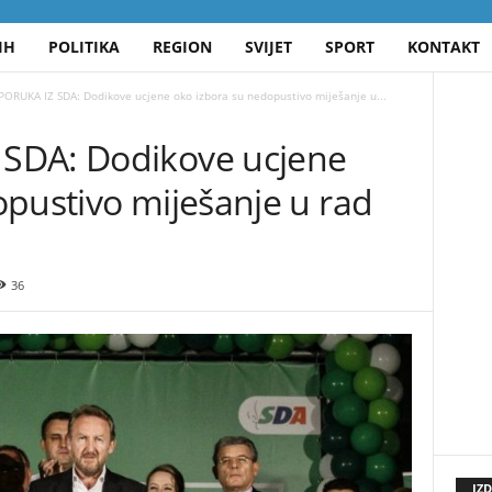
IH
POLITIKA
REGION
SVIJET
SPORT
KONTAKT
ORUKA IZ SDA: Dodikove ucjene oko izbora su nedopustivo miješanje u...
SDA: Dodikove ucjene
opustivo miješanje u rad
36
IZ