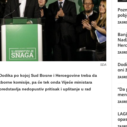
Pozn
pobj
ZASRE
Banj
Nadž
Herc
ZASRE
Dodi
SDA
oni 
Dodika po kojoj Sud Bosne i Hercegovine treba da
ZASRE
zborne komisije, pa će tek onda Vijeće ministara
“Da 
redstavlja nedopustiv pritisak i uplitanje u rad
mene
ZASRE
LAG
opas
ZASRE