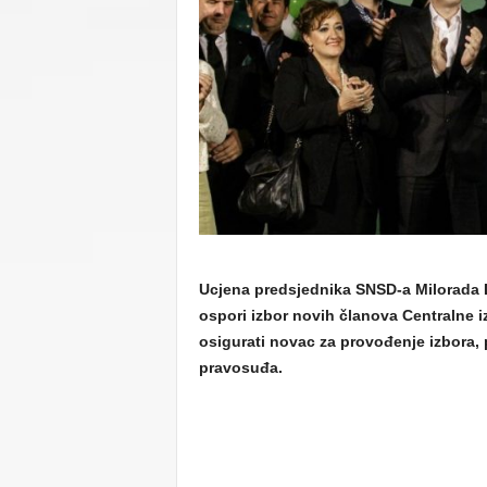
C
U
Ucjena predsjednika SNSD-a Milorada 
ospori izbor novih članova Centralne i
osigurati novac za provođenje izbora, p
pravosuđa.