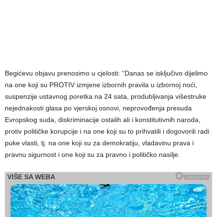
Begićevu objavu prenosimo u cjelosti: “Danas se isključivo dijelimo
na one koji su PROTIV izmjene izbornih pravila u izbornoj noći,
suspenzije ustavnog poretka na 24 sata, produbljivanja višestruke
nejednakosti glasa po vjerskoj osnovi, neprovođenja presuda
Evropskog suda, diskriminacije ostalih ali i konstitutivnih naroda,
protiv političke korupcije i na one koji su to prihvatili i dogovorili radi
puke vlasti, tj. na one koji su za demokratiju, vladavinu prava i
pravnu sigurnost i one koji su za pravno i političko nasilje.