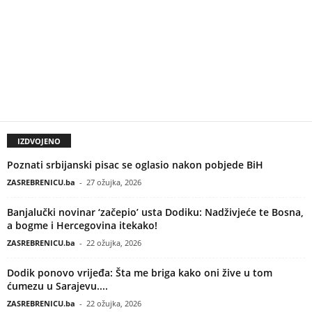
IZDVOJENO
Poznati srbijanski pisac se oglasio nakon pobjede BiH
ZASREBRENICU.ba
-
27 ožujka, 2026
Banjalučki novinar ‘začepio’ usta Dodiku: Nadživjeće te Bosna,
a bogme i Hercegovina itekako!
ZASREBRENICU.ba
-
22 ožujka, 2026
Dodik ponovo vrijeđa: Šta me briga kako oni žive u tom
ćumezu u Sarajevu....
ZASREBRENICU.ba
-
22 ožujka, 2026