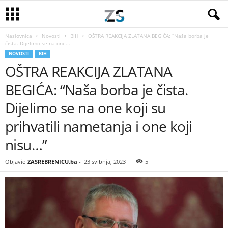
Naslovnica
Novosti
BiH
OŠTRA REAKCIJA ZLATANA BEGIĆA: “Naša borba je
čista. Dijelimo se na one...
NOVOSTI
BIH
OŠTRA REAKCIJA ZLATANA
BEGIĆA: “Naša borba je čista.
Dijelimo se na one koji su
prihvatili nametanja i one koji
nisu…”
Objavio
ZASREBRENICU.ba
-
23 svibnja, 2023
5