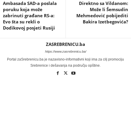
Ambasada SAD-a poslala
Direktno sa Vildanom:
poruku koja može
Može li Šemsudin
zabrinuti građane RS-a:
Mehmedović pobijediti
Evo šta su rekli o
Bakira Izetbegovića?
Dodikovoj posjeti Rusiji
ZASREBRENICU.ba
https://www.zasrebrenicu.ba/
Portal zaSrebrenicu.ba je nazavisno-informativni koji ima za cilj promociju
Srebrenice i dešavanja na području opštine.