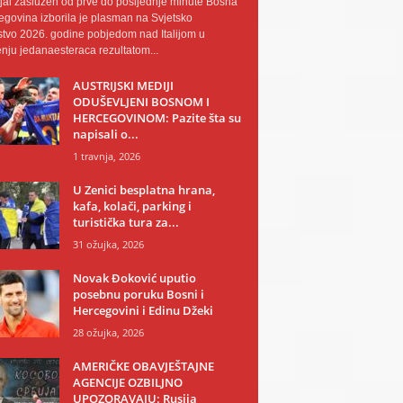
al zaslužen od prve do posljednje minute Bosna
egovina izborila je plasman na Svjetsko
tvo 2026. godine pobjedom nad Italijom u
nju jedanaesteraca rezultatom...
AUSTRIJSKI MEDIJI
ODUŠEVLJENI BOSNOM I
HERCEGOVINOM: Pazite šta su
napisali o...
1 travnja, 2026
U Zenici besplatna hrana,
kafa, kolači, parking i
turistička tura za...
31 ožujka, 2026
Novak Đoković uputio
posebnu poruku Bosni i
Hercegovini i Edinu Džeki
28 ožujka, 2026
AMERIČKE OBAVJEŠTAJNE
AGENCIJE OZBILJNO
UPOZORAVAJU: Rusija