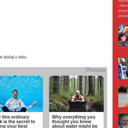
Mundij
i Herc
prvens
izvođe
e slučaj u toku.