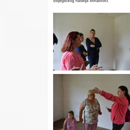
izbjegličkog naselja Mihatovići.