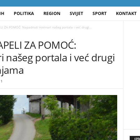
IH
POLITIKA
REGION
SVIJET
SPORT
KONTAKT
I ZA POMOĆ: Napadnuti novinari našeg portala i već drugi...
APELI ZA POMOĆ:
 našeg portala i već drugi
tnjama
11
IZ