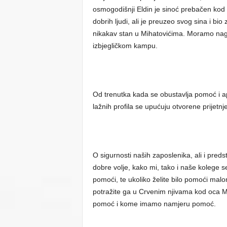
osmogodišnji Eldin je sinoć prebačen kod o
dobrih ljudi, ali je preuzeo svog sina i b
nikakav stan u Mihatovićima. Moramo nagla
izbjegličkom kampu.
Od trenutka kada se obustavlja pomoć i ap
lažnih profila se upućuju otvorene prijetnj
O sigurnosti naših zaposlenika, ali i pred
dobre volje, kako mi, tako i naše kolege 
pomoći, te ukoliko želite bilo pomoći malo
potražite ga u Crvenim njivama kod oca M
pomoć i kome imamo namjeru pomoć.