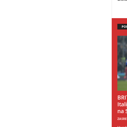
PO
BRI
Ital
na 
ZASRE