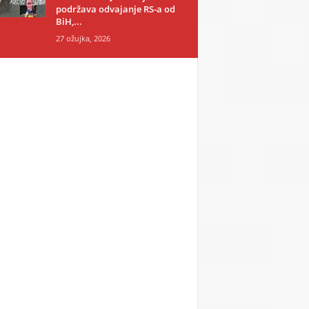
podržava odvajanje RS-a od
BiH,...
27 ožujka, 2026