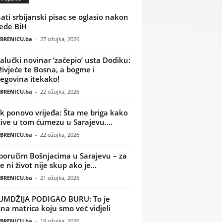
ati srbijanski pisac se oglasio nakon
ede BiH
BRENICU.ba
-
27 ožujka, 2026
alučki novinar ‘začepio’ usta Dodiku:
ivjeće te Bosna, a bogme i
egovina itekako!
BRENICU.ba
-
22 ožujka, 2026
k ponovo vrijeđa: Šta me briga kako
žive u tom ćumezu u Sarajevu....
BRENICU.ba
-
22 ožujka, 2026
poručim Bošnjacima u Sarajevu – za
 ni život nije skup ako je...
BRENICU.ba
-
21 ožujka, 2026
UMDŽIJA PODIGAO BURU: To je
na matrica koju smo već vidjeli
BRENICU.ba
-
19 ožujka, 2026