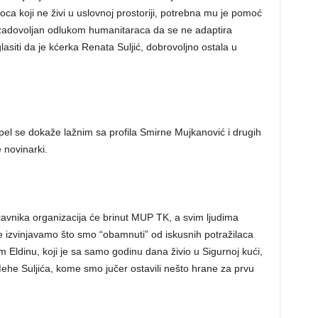
ca koji ne živi u uslovnoj prostoriji, potrebna mu je pomoć
io zadovoljan odlukom humanitaraca da se ne adaptira
siti da je kćerka Renata Suljić, dobrovoljno ostala u
el se dokaže lažnim sa profila Smirne Mujkanović i drugih
e novinarki.
stavnika organizacija će brinut MUP TK, a svim ljudima
se izvinjavamo što smo “obamnuti” od iskusnih potražilaca
m Eldinu, koji je sa samo godinu dana živio u Sigurnoj kući,
ehe Suljića, kome smo jučer ostavili nešto hrane za prvu