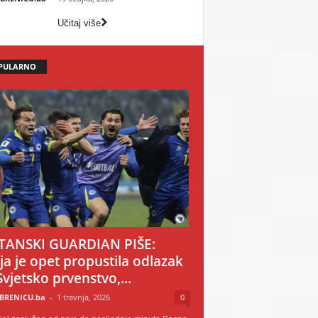
Učitaj više
PULARNO
TANSKI GUARDIAN PIŠE:
ija je opet propustila odlazak
Svjetsko prvenstvo,...
BRENICU.ba
-
1 travnja, 2026
0