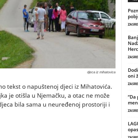
Pozn
pobj
ZASRE
Banj
Nadž
Herc
ZASRE
Dodi
djeca iz mihatovica
oni 
ZASRE
mo tekst o napuštenoj djeci iz Mihatovića.
ka je otišla u Njemačku, a otac ne može
“Da 
mene
djeca bila sama u neuređenoj prostoriji i
ZASRE
LAG
opas
ZASRE