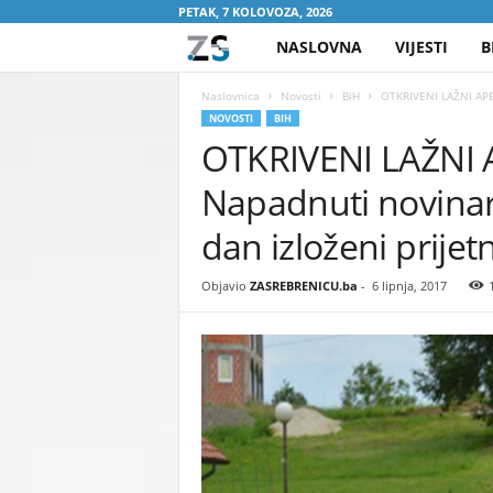
PETAK, 7 KOLOVOZA, 2026
NASLOVNA
VIJESTI
B
Z
A
Naslovnica
Novosti
BiH
OTKRIVENI LAŽNI APEL
NOVOSTI
BIH
OTKRIVENI LAŽNI 
S
Napadnuti novinari
R
dan izloženi prije
E
Objavio
ZASREBRENICU.ba
-
6 lipnja, 2017
B
R
E
N
I