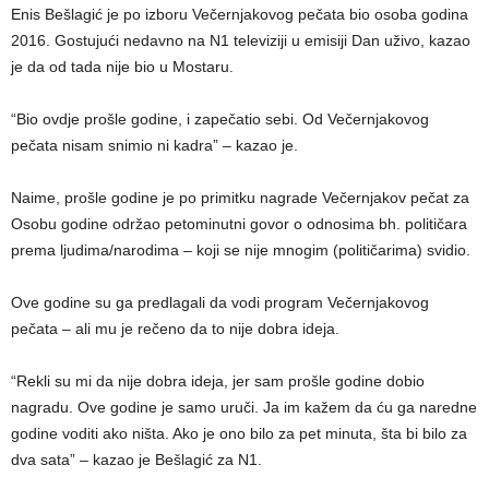
Enis Bešlagić je po izboru Večernjakovog pečata bio osoba godina
2016. Gostujući nedavno na N1 televiziji u emisiji Dan uživo, kazao
je da od tada nije bio u Mostaru.
“Bio ovdje prošle godine, i zapečatio sebi. Od Večernjakovog
pečata nisam snimio ni kadra” – kazao je.
Naime, prošle godine je po primitku nagrade Večernjakov pečat za
Osobu godine održao petominutni govor o odnosima bh. političara
prema ljudima/narodima – koji se nije mnogim (političarima) svidio.
Ove godine su ga predlagali da vodi program Večernjakovog
pečata – ali mu je rečeno da to nije dobra ideja.
“Rekli su mi da nije dobra ideja, jer sam prošle godine dobio
nagradu. Ove godine je samo uruči. Ja im kažem da ću ga naredne
godine voditi ako ništa. Ako je ono bilo za pet minuta, šta bi bilo za
dva sata” – kazao je Bešlagić za N1.