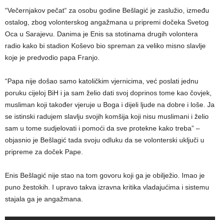
“Večernjakov pečat“ za osobu godine Bešlagić je zaslužio, između
ostalog, zbog volonterskog angažmana u pripremi dočeka Svetog
Oca u Sarajevu. Danima je Enis sa stotinama drugih volontera
radio kako bi stadion Koševo bio spreman za veliko misno slavlje
koje je predvodio papa Franjo.
“Papa nije došao samo katoličkim vjernicima, već poslati jednu
poruku cijeloj BiH i ja sam želio dati svoj doprinos tome kao čovjek,
musliman koji također vjeruje u Boga i dijeli ljude na dobre i loše. Ja
se istinski radujem slavlju svojih komšija koji nisu muslimani i želio
sam u tome sudjelovati i pomoći da sve protekne kako treba” –
objasnio je Bešlagić tada svoju odluku da se volonterski uključi u
pripreme za doček Pape.
Enis Bešlagić nije stao na tom govoru koji ga je obilježio. Imao je
puno žestokih. I upravo takva izravna kritika vladajućima i sistemu
stajala ga je angažmana.