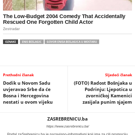
OZNAKE
ENIS BESLAGIC
GOVOR ENISA BESLAGICA U MOSTARU
Prethodni članak
Sljedeći članak
Dodik u Novom Sadu
(FOTO) Radost Bošnjaka u
uvjeravao Srbe da će
Podrinju: Ljepotica u
Bosna i Hercegovina
zvorničkoj Kamenici
nestati u ovom vijeku
zasijala punim sjajem
ZASREBRENICU.ba
https://www.zasrebrenicu.ba/
Portal zaSrebrenicu.ba je nazavisno-informativni koji ima za cilj promociju