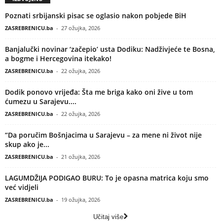
Poznati srbijanski pisac se oglasio nakon pobjede BiH
ZASREBRENICU.ba
-
27 ožujka, 2026
Banjalučki novinar ‘začepio’ usta Dodiku: Nadživjeće te Bosna,
a bogme i Hercegovina itekako!
ZASREBRENICU.ba
-
22 ožujka, 2026
Dodik ponovo vrijeđa: Šta me briga kako oni žive u tom
ćumezu u Sarajevu....
ZASREBRENICU.ba
-
22 ožujka, 2026
“Da poručim Bošnjacima u Sarajevu – za mene ni život nije
skup ako je...
ZASREBRENICU.ba
-
21 ožujka, 2026
LAGUMDŽIJA PODIGAO BURU: To je opasna matrica koju smo
već vidjeli
ZASREBRENICU.ba
-
19 ožujka, 2026
Učitaj više