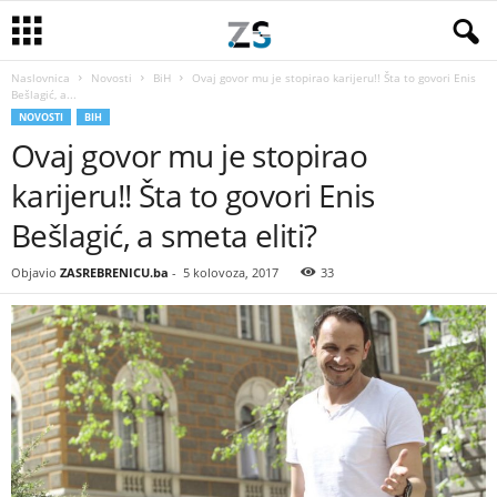
Naslovnica
Novosti
BiH
Ovaj govor mu je stopirao karijeru!! Šta to govori Enis
Bešlagić, a...
NOVOSTI
BIH
Ovaj govor mu je stopirao
karijeru!! Šta to govori Enis
Bešlagić, a smeta eliti?
Objavio
ZASREBRENICU.ba
-
5 kolovoza, 2017
33