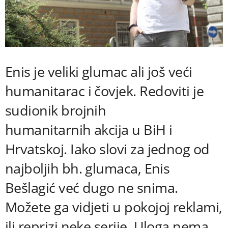
Enis je veliki glumac ali još veći
humanitarac i čovjek. Redoviti je
sudionik brojnih
humanitarnih
akcija
u BiH i
Hrvatskoj. Iako slovi za jednog od
najboljih bh. glumaca, Enis
Bešlagić već dugo ne snima.
Možete ga
vidjeti
u pokojoj reklami,
ili reprizi neke serije. Uloga nema,