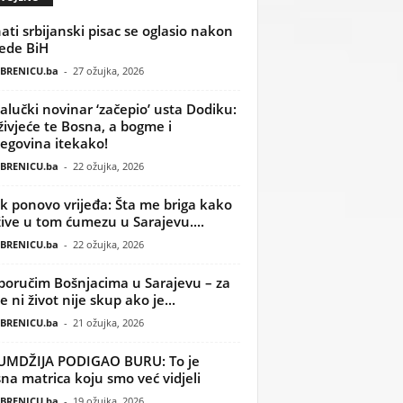
ati srbijanski pisac se oglasio nakon
ede BiH
BRENICU.ba
-
27 ožujka, 2026
alučki novinar ‘začepio’ usta Dodiku:
ivjeće te Bosna, a bogme i
egovina itekako!
BRENICU.ba
-
22 ožujka, 2026
k ponovo vrijeđa: Šta me briga kako
žive u tom ćumezu u Sarajevu....
BRENICU.ba
-
22 ožujka, 2026
poručim Bošnjacima u Sarajevu – za
 ni život nije skup ako je...
BRENICU.ba
-
21 ožujka, 2026
UMDŽIJA PODIGAO BURU: To je
na matrica koju smo već vidjeli
BRENICU.ba
-
19 ožujka, 2026