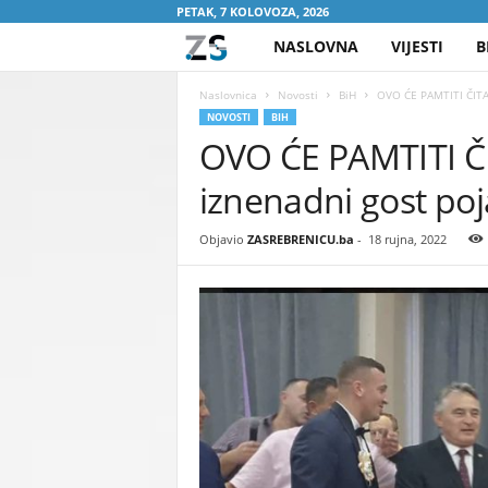
PETAK, 7 KOLOVOZA, 2026
NASLOVNA
VIJESTI
B
Z
A
Naslovnica
Novosti
BiH
OVO ĆE PAMTITI ČITAV
NOVOSTI
BIH
OVO ĆE PAMTITI ČI
S
iznenadni gost po
R
E
Objavio
ZASREBRENICU.ba
-
18 rujna, 2022
B
R
E
N
I