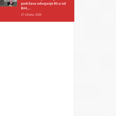
podržava odvajanje RS-a od
BiH,...
27 ožujka, 2026