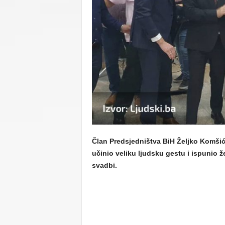
C
U
Član Predsjedništva BiH Željko Komšić
učinio veliku ljudsku gestu i ispunio 
svadbi.