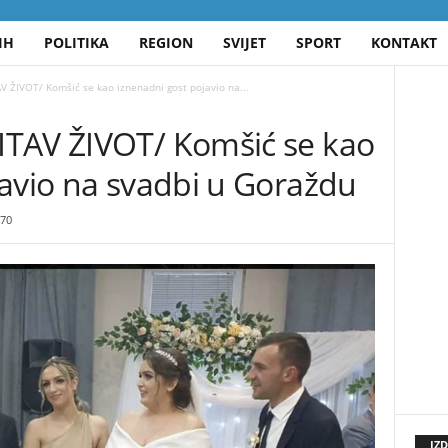
IH
POLITIKA
REGION
SVIJET
SPORT
KONTAKT
 ŽIVOT/ Komšić se kao iznenadni gost pojavio na...
TAV ŽIVOT/ Komšić se kao
javio na svadbi u Goraždu
70
IZ