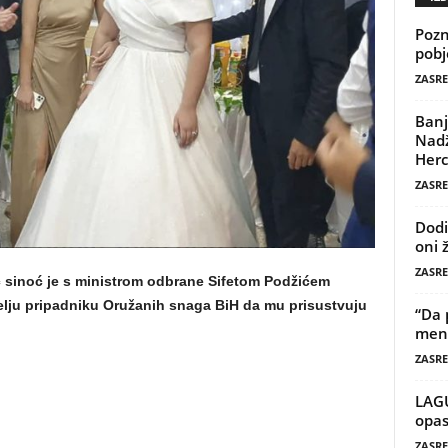
Pozn
pobj
ZASRE
Banj
Nadž
Herc
ZASRE
Dodi
oni 
ZASRE
 sinoć je s ministrom odbrane Sifetom Podžićem
želju pripadniku Oružanih snaga BiH da mu prisustvuju
“Da 
mene
ZASRE
LAG
opas
ZASRE