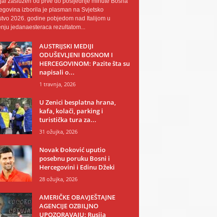
al zaslužen od prve do posljednje minute Bosna
egovina izborila je plasman na Svjetsko
tvo 2026. godine pobjedom nad Italijom u
nju jedanaesteraca rezultatom...
AUSTRIJSKI MEDIJI
ODUŠEVLJENI BOSNOM I
HERCEGOVINOM: Pazite šta su
napisali o...
1 travnja, 2026
U Zenici besplatna hrana,
kafa, kolači, parking i
turistička tura za...
31 ožujka, 2026
Novak Đoković uputio
posebnu poruku Bosni i
Hercegovini i Edinu Džeki
28 ožujka, 2026
AMERIČKE OBAVJEŠTAJNE
AGENCIJE OZBILJNO
UPOZORAVAJU: Rusija