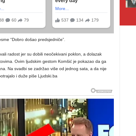
esme “Dobro došao predsjedniče”.
li radost jer su dobili neočekivani poklon, a dolazak
tovima. Ovim ljudskim gestom Komšić je pokazao da ga
đana. Na svadbi se zadržao više od jednog sata, a da nije
potrajalo i duže piše Ljudski.ba