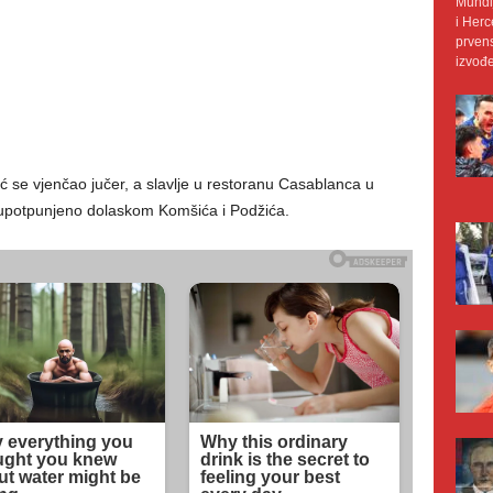
Mundij
i Herc
prvens
izvođe
se vjenčao jučer, a slavlje u restoranu Casablanca u
 upotpunjeno dolaskom Komšića i Podžića.