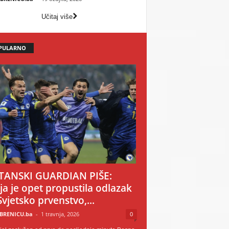
Učitaj više
PULARNO
TANSKI GUARDIAN PIŠE:
ija je opet propustila odlazak
Svjetsko prvenstvo,...
BRENICU.ba
-
1 travnja, 2026
0