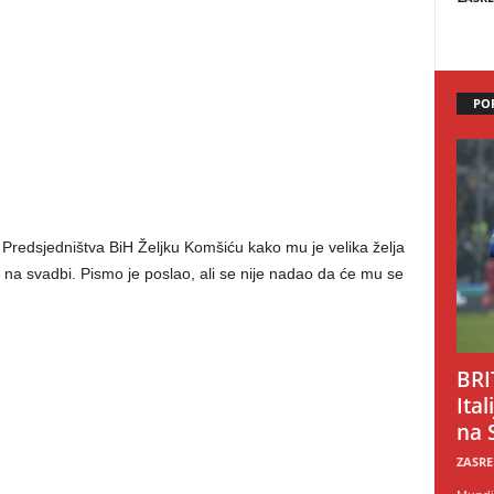
PO
Predsjedništva BiH Željku Komšiću kako mu je velika želja
a svadbi. Pismo je poslao, ali se nije nadao da će mu se
BRI
Ital
na 
ZASRE