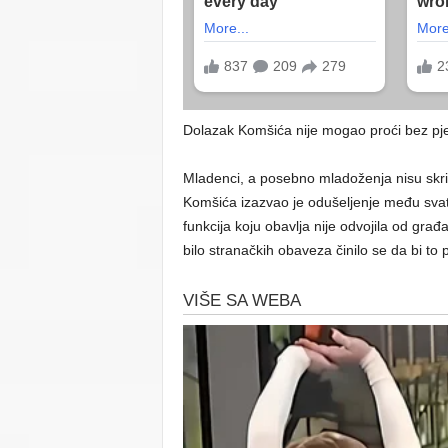
Dolazak Komšića nije mogao proći bez pj
Mladenci, a posebno mladoženja nisu skriva
Komšića izazvao je odušeljenje među sva
funkcija koju obavlja nije odvojila od gra
bilo stranačkih obaveza činilo se da bi to 