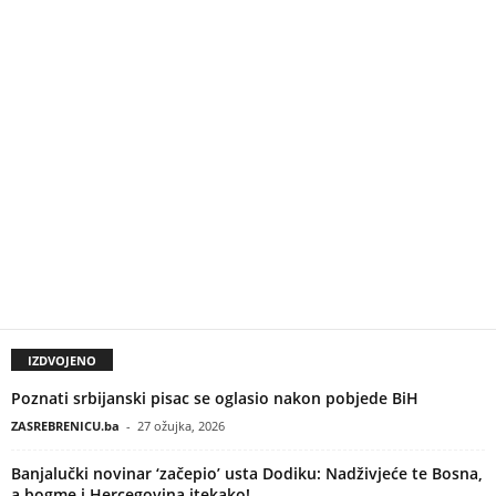
IZDVOJENO
Poznati srbijanski pisac se oglasio nakon pobjede BiH
ZASREBRENICU.ba
-
27 ožujka, 2026
Banjalučki novinar ‘začepio’ usta Dodiku: Nadživjeće te Bosna,
a bogme i Hercegovina itekako!