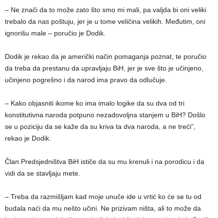
– Ne znači da to može zato što smo mi mali, pa valjda bi oni veliki
trebalo da nas poštuju, jer je u tome veličina velikih. Međutim, oni
ignorišu male – poručio je Dodik.
Dodik je rekao da je američki način pomaganja poznat, te poručio
da treba da prestanu da upravljaju BiH, jer je sve što je učinjeno,
učinjeno pogrešno i da narod ima pravo da odlučuje.
– Kako objasniti ikome ko ima imalo logike da su dva od tri
konstitutivna naroda potpuno nezadovoljna stanjem u BiH? Došlo
se u poziciju da se kaže da su kriva ta dva naroda, a ne treći”,
rekao je Dodik.
Član Predsjedništva BiH ističe da su mu krenuli i na porodicu i da
vidi da se stavljaju mete.
– Treba da razmišljam kad moje unuče ide u vrtić ko će se tu od
budala naći da mu nešto učini. Ne prizivam ništa, ali to može da