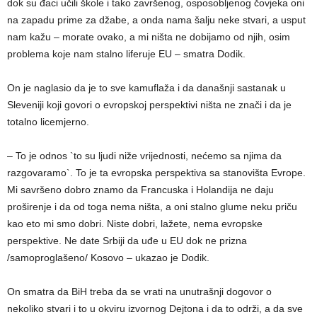
dok su đaci učili škole i tako završenog, osposobljenog čovjeka oni
na zapadu prime za džabe, a onda nama šalju neke stvari, a usput
nam kažu – morate ovako, a mi ništa ne dobijamo od njih, osim
problema koje nam stalno liferuje EU – smatra Dodik.
On je naglasio da je to sve kamuflaža i da današnji sastanak u
Sleveniji koji govori o evropskoj perspektivi ništa ne znači i da je
totalno licemjerno.
– To je odnos `to su ljudi niže vrijednosti, nećemo sa njima da
razgovaramo`. To je ta evropska perspektiva sa stanovišta Evrope.
Mi savršeno dobro znamo da Francuska i Holandija ne daju
proširenje i da od toga nema ništa, a oni stalno glume neku priču
kao eto mi smo dobri. Niste dobri, lažete, nema evropske
perspektive. Ne date Srbiji da uđe u EU dok ne prizna
/samoproglašeno/ Kosovo – ukazao je Dodik.
On smatra da BiH treba da se vrati na unutrašnji dogovor o
nekoliko stvari i to u okviru izvornog Dejtona i da to održi, a da sve