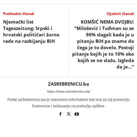
Prethodni članak
Sljedeći članak
Njemački list
KOMŠIĆ NEMA DVOJBU:
Tageszeitung: Srpski i
“Milošević i Tuđman su se
hrvatski političari žurno
90% slagali kada je u
rade na razbijanju BiH
pitanju BiH pa znamo do
čega je to dovelo. Postoji
pitanje kojih je to 10% oko
kojih se ne slažu. Izgleda
da je…”
ZASREBRENICU.ba
https://www.zasrebrenicu.ba/
Portal zaSrebrenicu.ba je nazavisno-informativni koji ima za cilj promociju
Srebrenice i dešavanja na području opštine.