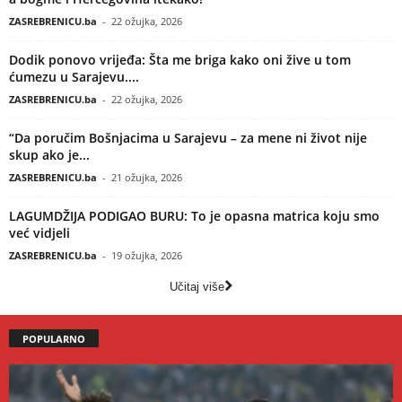
ZASREBRENICU.ba
-
22 ožujka, 2026
Dodik ponovo vrijeđa: Šta me briga kako oni žive u tom
ćumezu u Sarajevu....
ZASREBRENICU.ba
-
22 ožujka, 2026
“Da poručim Bošnjacima u Sarajevu – za mene ni život nije
skup ako je...
ZASREBRENICU.ba
-
21 ožujka, 2026
LAGUMDŽIJA PODIGAO BURU: To je opasna matrica koju smo
već vidjeli
ZASREBRENICU.ba
-
19 ožujka, 2026
Učitaj više
POPULARNO