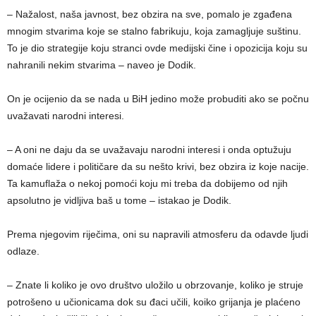
– Nažalost, naša javnost, bez obzira na sve, pomalo je zgađena
mnogim stvarima koje se stalno fabrikuju, koja zamagljuje suštinu.
To je dio strategije koju stranci ovde medijski čine i opozicija koju su
nahranili nekim stvarima – naveo je Dodik.
On je ocijenio da se nada u BiH jedino može probuditi ako se počnu
uvažavati narodni interesi.
– A oni ne daju da se uvažavaju narodni interesi i onda optužuju
domaće lidere i političare da su nešto krivi, bez obzira iz koje nacije.
Ta kamuflaža o nekoj pomoći koju mi treba da dobijemo od njih
apsolutno je vidljiva baš u tome – istakao je Dodik.
Prema njegovim riječima, oni su napravili atmosferu da odavde ljudi
odlaze.
– Znate li koliko je ovo društvo uložilo u obrzovanje, koliko je struje
potrošeno u učionicama dok su đaci učili, koiko grijanja je plaćeno