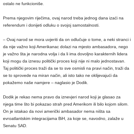
ostalo ne funkcioniše.
Prema njegovim riječima, ovaj narod treba jednog dana izaći na
referendum i donijeti odluku o svojoj samostalnosti.
– Ovaj narod se mora uvjeriti da on odlučuje o tome, a neki stranci i
da nije važno koji Amerikanac dolazi na mjesto ambasadora, nego
je važno šta je narodna volja i da li ima dovoljno karakternih lidera
koji mogu da iznesu politički proces koji nije ni malo jednostavan.
Taj politički proces traži da se to sve osmisli na pravi način, traži da
se to sprovede na miran način, ali isto tako ne oklijevajući da
pokažemo naše namjere – naglasio je Dodik.
Dodik je rekao nema pravo da iznevjeri narod koji je glasao za
njega time što bi pokazao strah pred Amerikom ili bilo kojom silom.
On je istakao da novi američki ambasador nema ništa sa
evroatlantskim integracijama BiH, za koje se, navodno, zalaže u
Senatu SAD.