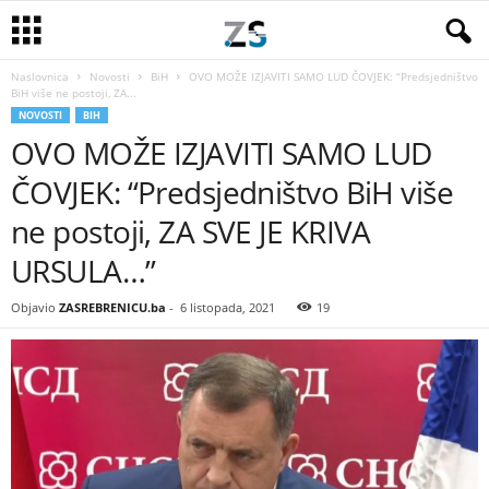
Naslovnica
Novosti
BiH
OVO MOŽE IZJAVITI SAMO LUD ČOVJEK: “Predsjedništvo
BiH više ne postoji, ZA...
NOVOSTI
BIH
OVO MOŽE IZJAVITI SAMO LUD
ČOVJEK: “Predsjedništvo BiH više
ne postoji, ZA SVE JE KRIVA
URSULA…”
Objavio
ZASREBRENICU.ba
-
6 listopada, 2021
19