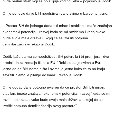
bude realan strah koji se pojavljuje kod čovjeka – pojasnio je Dodik.
On je ponovio da je BiH neodrživa i da je svima u Evropi to jasno.
– Prostor BiH će jednoga dana biti miran i stabilan i imaće značajan
ekonomski potencijal i razvoj kada se mi raziđemo i kada svako
bude svoja mala država u kojoj će se izvršiti potpuna
demilitarizacija – rekao je Dodik.
Dodik kaže da mu se neodrživost BiH potvrdila i tri premijera i dva
predsjednika zemalja članica EU. “Rekli su da je svima u Evropi
jasno da od BiH nema ništa i svima je jasno kako će to na kraju
završiti. Samo je pitanje do kada”, rekao je Dodik.
On je dodao da je potpuno uvjeren da će prostor BiH biti miran,
stabilan, imaće značajan ekonomski potencijal i razvoj “kada se mi
raziđemo i kada svako bude svoja mala državica u kojoj će se
izvršiti potpuna demilitarizacija ovog prostora”.