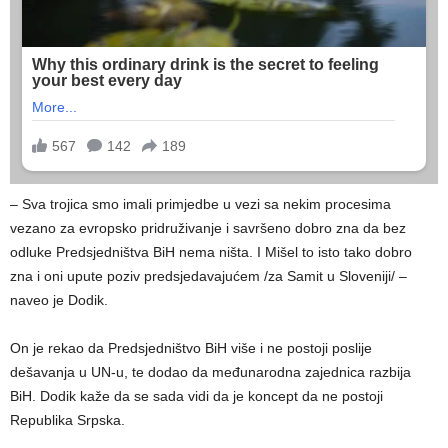
– Sva trojica smo imali primjedbe u vezi sa nekim procesima
vezano za evropsko pridruživanje i savršeno dobro zna da bez
odluke Predsjedništva BiH nema ništa. I Mišel to isto tako dobro
zna i oni upute poziv predsjedavajućem /za Samit u Sloveniji/ –
naveo je Dodik.
On je rekao da Predsjedništvo BiH više i ne postoji poslije
dešavanja u UN-u, te dodao da međunarodna zajednica razbija
BiH. Dodik kaže da se sada vidi da je koncept da ne postoji
Republika Srpska.