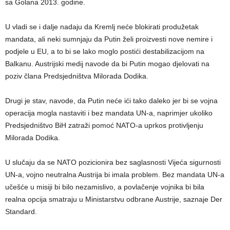
sa Golana 2013. godine.
U vladi se i dalje nadaju da Kremlj neće blokirati produžetak
mandata, ali neki sumnjaju da Putin želi proizvesti nove nemire i
podjele u EU, a to bi se lako moglo postići destabilizacijom na
Balkanu. Austrijski medij navode da bi Putin mogao djelovati na
poziv člana Predsjedništva Milorada Dodika.
Drugi je stav, navode, da Putin neće ići tako daleko jer bi se vojna
operacija mogla nastaviti i bez mandata UN-a, naprimjer ukoliko
Predsjedništvo BiH zatraži pomoć NATO-a uprkos protivljenju
Milorada Dodika.
U slučaju da se NATO pozicionira bez saglasnosti Vijeća sigurnosti
UN-a, vojno neutralna Austrija bi imala problem. Bez mandata UN-a
učešće u misiji bi bilo nezamislivo, a povlačenje vojnika bi bila
realna opcija smatraju u Ministarstvu odbrane Austrije, saznaje Der
Standard.