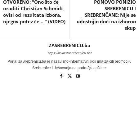
OTVORENO: “Ono što će
PONOVO PONIZIO
uraditi Christian Schmidt
SREBRENICU I
ovisi od rezultata izbora,
SREBRENČANE: Nije se
njegov potez će… ” (VIDEO)
udostojio doći na izborno
skup
ZASREBRENICU.ba
https://www.zasrebrenicu.ba/
Portal zaSrebrenicu.ba je nazavisno-informativni koji ima za cilj promociju
Srebrenice i dešavanja na području opštine.