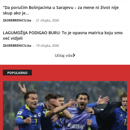
“Da poručim Bošnjacima u Sarajevu – za mene ni život nije
skup ako je...
ZASREBRENICU.ba
-
21 ožujka, 2026
LAGUMDŽIJA PODIGAO BURU: To je opasna matrica koju smo
već vidjeli
ZASREBRENICU.ba
-
19 ožujka, 2026
Učitaj više
POPULARNO