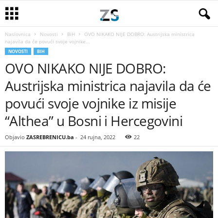
Naslovnica
Novosti
BiH
OVO NIKAKO NIJE DOBRO: Austrijska ministrica
najavila da će povući svoje vojnike...
NOVOSTI
BIH
OVO NIKAKO NIJE DOBRO:
Austrijska ministrica najavila da će
povući svoje vojnike iz misije
“Althea” u Bosni i Hercegovini
Objavio
ZASREBRENICU.ba
-
24 rujna, 2022
22