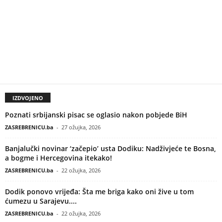
IZDVOJENO
Poznati srbijanski pisac se oglasio nakon pobjede BiH
ZASREBRENICU.ba
-
27 ožujka, 2026
Banjalučki novinar ‘začepio’ usta Dodiku: Nadživjeće te Bosna,
a bogme i Hercegovina itekako!
ZASREBRENICU.ba
-
22 ožujka, 2026
Dodik ponovo vrijeđa: Šta me briga kako oni žive u tom
ćumezu u Sarajevu....
ZASREBRENICU.ba
-
22 ožujka, 2026