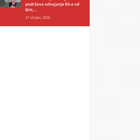
podržava odvajanje RS-a od
BiH,...
27 ožujka, 2026