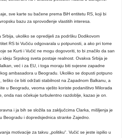
e, sve karte su bačene prema BiH entitetu RS, koji bi
vropsku bazu za sprovođenje vlastitih interesa.
Srbija, ukoliko se opredijeli za podršku Dodikovom
tet RS bi Vučiću odgovarala u potpunosti, a ako pri tome
 se Kurti i Vučić ne mogu dogovoriti, to bi značilo da san
 u ideju Srpskog sveta postaje realnost. Ovakva Srbija je
lkan, već i za EU, i toga moraju biti svjesne zapadne
ičkog ambasadora u Beogradu. Ukoliko se dopusti potpuno
 teško će biti održati stabilnost na Zapadnom Balkanu, a
elite u Beogradu, veoma vješto koriste podaništvo Milorada
, onda nas očekuje turbulentno razdoblje, kazao je on.
avna i ja bih se složila sa zaključcima Clarka, mišljenja je
ta u Beogradu i dopredsjednica stranke Zajedno.
ja motivacije za takvu „politiku“. Vučić se jeste ispilio u