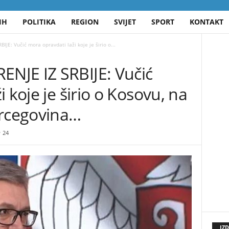
IH
POLITIKA
REGION
SVIJET
SPORT
KONTAKT
E: Vučić mora opravdati laži koje je širio o...
NJE IZ SRBIJE: Vučić
 koje je širio o Kosovu, na
ercegovina…
24
IZ