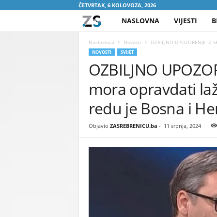
ČETVRTAK, 6 KOLOVOZA, 2026
NASLOVNA
VIJESTI
B
Z
A
Naslovnica
Novosti
OZBILJNO UPOZORENJE IZ SRBIJ
NOVOSTI
SVIJET
OZBILJNO UPOZORE
S
mora opravdati laži
R
redu je Bosna i H
E
Objavio
ZASREBRENICU.ba
-
11 srpnja, 2024
B
R
E
N
I