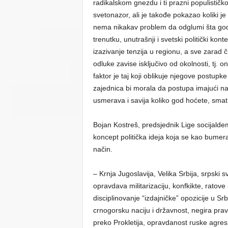
radikalskom gnezdu i ti prazni populističko-
svetonazor, ali je takođe pokazao koliki je
nema nikakav problem da odglumi šta god
trenutku, unutrašnji i svetski politički kont
izazivanje tenzija u regionu, a sve zarad ču
odluke zavise isključivo od okolnosti, tj. 
faktor je taj koji oblikuje njegove postupk
zajednica bi morala da postupa imajući 
usmerava i savija koliko god hoćete, smat
Bojan Kostreš, predsjednik Lige socijald
koncept politička ideja koja se kao bumer
način.
– Krnja Jugoslavija, Velika Srbija, srpski s
opravdava militarizaciju, konfkikte, ratove
disciplinovanje “izdajničke” opozicije u Sr
crnogorsku naciju i državnost, negira prav
preko Prokletija, opravdanost ruske agres