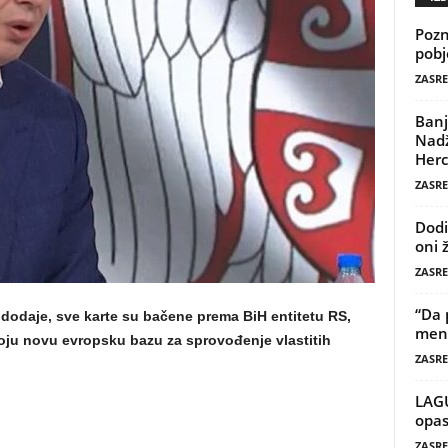
Pozn
pobj
ZASRE
Banj
Nadž
Herc
ZASRE
Dodi
oni 
ZASRE
“Da 
odaje, sve karte su bačene prema BiH entitetu RS,
mene
voju novu evropsku bazu za sprovođenje vlastitih
ZASRE
LAG
opas
ZASRE