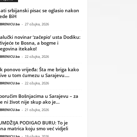
ati srbijanski pisac se oglasio nakon
ede BiH
BRENICU.ba
-
27 ožujka, 2026
alučki novinar ‘začepio’ usta Dodiku:
ivjeće te Bosna, a bogme i
egovina itekako!
BRENICU.ba
-
22 ožujka, 2026
k ponovo vrijeđa: Šta me briga kako
žive u tom ćumezu u Sarajevu....
BRENICU.ba
-
22 ožujka, 2026
poručim Bošnjacima u Sarajevu – za
 ni život nije skup ako je...
BRENICU.ba
-
21 ožujka, 2026
UMDŽIJA PODIGAO BURU: To je
na matrica koju smo već vidjeli
BRENICU.ba
-
19 ožujka, 2026