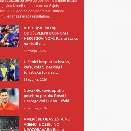
al zaslužen od prve do posljednje minute Bosna
egovina izborila je plasman na Svjetsko
tvo 2026. godine pobjedom nad Italijom u
nju jedanaesteraca rezultatom...
AUSTRIJSKI MEDIJI
ODUŠEVLJENI BOSNOM I
HERCEGOVINOM: Pazite šta su
napisali o...
1 travnja, 2026
U Zenici besplatna hrana,
kafa, kolači, parking i
turistička tura za...
31 ožujka, 2026
Novak Đoković uputio
posebnu poruku Bosni i
Hercegovini i Edinu Džeki
28 ožujka, 2026
AMERIČKE OBAVJEŠTAJNE
AGENCIJE OZBILJNO
UPOZORAVAJU: Rusija