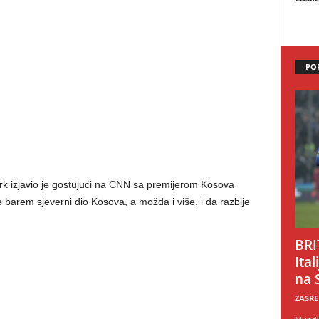
PO
rk izjavio je gostujući na CNN sa premijerom Kosova
 barem sjeverni dio Kosova, a možda i više, i da razbije
BRI
Ital
na 
ZASRE