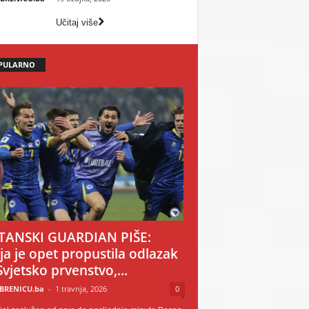
Učitaj više
PULARNO
TANSKI GUARDIAN PIŠE:
ija je opet propustila odlazak
Svjetsko prvenstvo,...
BRENICU.ba
-
1 travnja, 2026
0