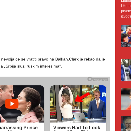
Mundij
i Herc
prvens
izvođe
nevolja će se vratiti pravo na Balkan.Clark je rekao da je
a „Srbija služi ruskim interesima“.