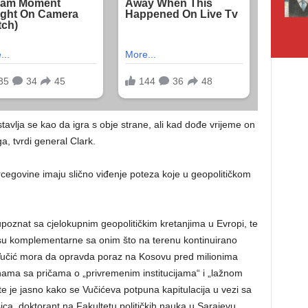
avlja se kao da igra s obje strane, ali kad dođe vrijeme on
a, tvrdi general Clark.
rcegovine imaju slično viđenje poteza koje u geopolitičkom
oznat sa cjelokupnim geopolitičkim kretanjima u Evropi, te
 su komplementarne sa onim što na terenu kontinuirano
 Vučić mora da opravda poraz na Kosovu pred milionima
nama sa pričama o „privremenim institucijama“ i „lažnom
e je jasno kako se Vučićeva potpuna kapitulacija u vezi sa
a, doktorant na Fakultetu političkih nauka u Sarajevu.