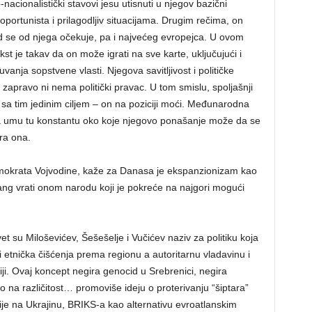
nacionalistički stavovi jesu utisnuti u njegov bazični
 oportunista i prilagodljiv situacijama. Drugim rečima, on
 se od njega očekuje, pa i najvećeg evropejca. U ovom
ekst je takav da on može igrati na sve karte, uključujući i
vanja sopstvene vlasti. Njegova savitljivost i političke
on zapravo ni nema politički pravac. U tom smislu, spoljašnji
e sa tim jedinim ciljem – on na poziciji moći. Međunarodna
na umu tu konstantu oko koje njegovo ponašanje može da se
ra ona.
emokrata Vojvodine, kaže za Danasa je ekspanzionizam kao
ang vrati onom narodu koji je pokreće na najgori mogući
vet su Miloševićev, Šešešelje i Vučićev naziv za politiku koja
 i etnička čišćenja prema regionu a autoritarnu vladavinu i
biji. Ovaj koncept negira genocid u Srebrenici, negira
o na različitost… promoviše ideju o proterivanju “šiptara”
ije na Ukrajinu, BRIKS-a kao alternativu evroatlanskim