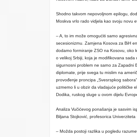
Shodno takvom nepovoljnom epilogu, dodaj
Moskva vrlo rado vidjela kao svoju novu e
– A, to im može omogućiti samo agresivna 
secesionizmu. Zamjena Kosova za BiH enti
dodamo formiranje ZSO na Kosovu, oko koje
o velikoj Srbiji, koja je modifikovana sada
sigurnosni problem ne samo za Zapadni Ba
diplomate, prije svega tu mislim na amer
provođenje proncipa „Svesrspkog sabora“,
uzmemo li u obzir da vladajuće političke 
Dodika, ruskog sluge u ovom dijelu Evrope
Analiza Vučićevog ponašanja je sasvim ispr
Biljana Stojković, profesorica Univerzite
– Možda postoji razlika u pogledu razumevan