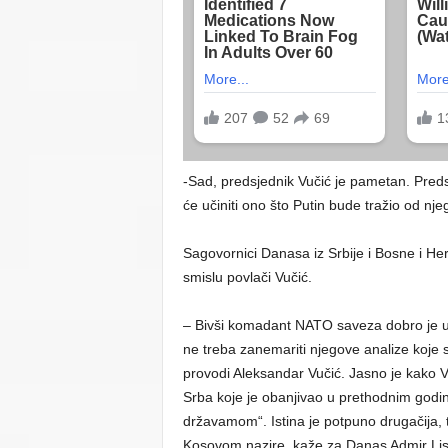
-Sad, predsjednik Vučić je pametan. Predst
će učiniti ono što Putin bude tražio od njeg
Sagovornici Danasa iz Srbije i Bosne i He
smislu povlači Vučić.
– Bivši komadant NATO saveza dobro je up
ne treba zanemariti njegove analize koje
provodi Aleksandar Vučić. Jasno je kako
Srba koje je obanjivao u prethodnim godi
državamom“. Istina je potpuno drugačija, t
Kosovom nazire, kaže za Danas Admir Lisic