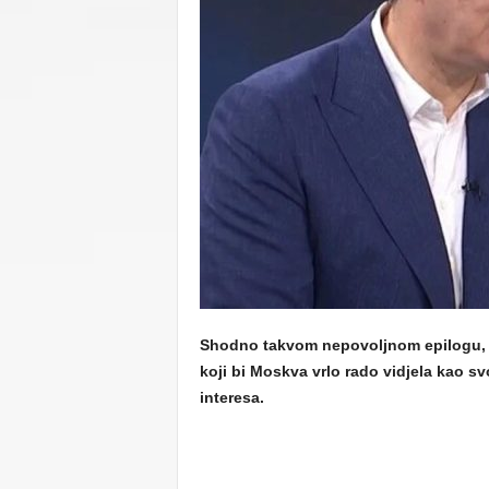
C
U
Shodno takvom nepovoljnom epilogu, d
koji bi Moskva vrlo rado vidjela kao s
interesa.