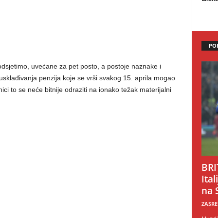
PO
odsjetimo, uvećane za pet posto, a postoje naznake i
usklađivanja penzija koje se vrši svakog 15. aprila mogao
nici to se neće bitnije odraziti na ionako težak materijalni
BRI
Ital
na 
ZASRE