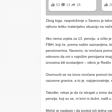
Zbog toga, raspoloženje u Savezu je takvo
njihovu tešku materijalnu situaciju na nač
Ako nema uvjeta za 13. penziju, a očito 
FBiH, koji će, prema našim saznanjima, b
penzionerima. Naravno, ta novčana pomoć n
odnosno da oni s najnižim penzijama imaju n
iznosima bili izostavljeni – otkrio je Red
Osvrnuvši se na iznos novčane pomoći koji
razumne granice, a to je, najvjerovatnije
Također, rekao je da će istrajati u tome 
penzija, koji su se, ni krivi ni dužni, našli 
Mehić je naglasio i da postoji još jedna va