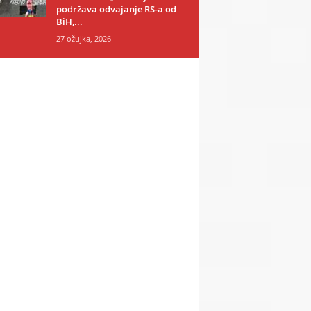
podržava odvajanje RS-a od
BiH,...
27 ožujka, 2026