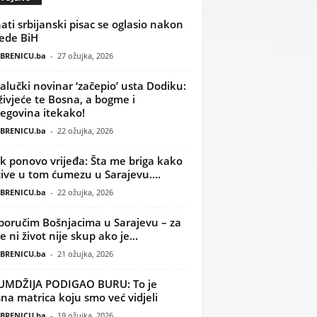
ati srbijanski pisac se oglasio nakon
ede BiH
BRENICU.ba
-
27 ožujka, 2026
alučki novinar ‘začepio’ usta Dodiku:
ivjeće te Bosna, a bogme i
egovina itekako!
BRENICU.ba
-
22 ožujka, 2026
k ponovo vrijeđa: Šta me briga kako
žive u tom ćumezu u Sarajevu....
BRENICU.ba
-
22 ožujka, 2026
poručim Bošnjacima u Sarajevu – za
 ni život nije skup ako je...
BRENICU.ba
-
21 ožujka, 2026
UMDŽIJA PODIGAO BURU: To je
na matrica koju smo već vidjeli
BRENICU.ba
-
19 ožujka, 2026