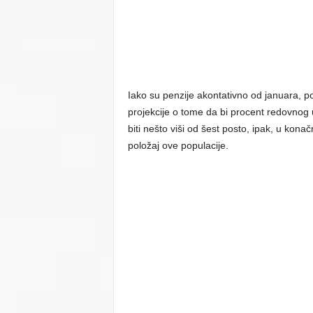
Iako su penzije akontativno od januara, p
projekcije o tome da bi procent redovnog 
biti nešto viši od šest posto, ipak, u konač
položaj ove populacije.