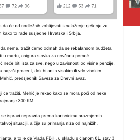
 da će od nadležnih zahtijevati iznalaženje rješenja za
in kako to rade susjedne Hrvatska i Srbija.
je da nema, tražit ćemo odmah da se rebalansom budžeta
iti u martu, osigura stavka za novčanu pomoć
eće biti ista za sve, nego u zavisnosti od visine penzije,
ajviši procent, dok bi oni s visokim ili vrlo visokim
žo Mehić, predsjednik Saveza za Dnevni avaz.
 će tražiti, Mehić je rekao kako se mora poći od neke
, najmanje 300 KM.
da se ispravi nepravda prema korisnicima srazmjernih
u takvoj situaciji, a čija su primanja niža od najnižih.
rijanta, a to je da Vlada FBiH, u skladu s članom 81. stav 3.