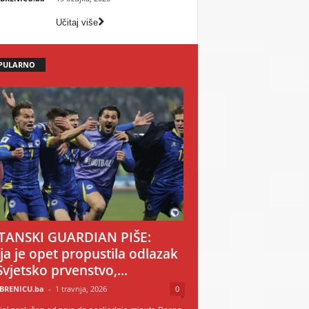
Učitaj više
PULARNO
TANSKI GUARDIAN PIŠE:
ija je opet propustila odlazak
Svjetsko prvenstvo,...
BRENICU.ba
-
1 travnja, 2026
0