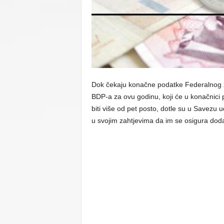
C
U
Dok čekaju konačne podatke Federalnog zav
BDP-a za ovu godinu, koji će u konačnici p
biti više od pet posto, dotle su u Savezu u
u svojim zahtjevima da im se osigura do