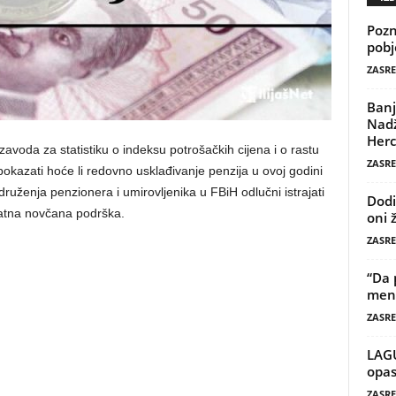
Pozn
pobj
ZASRE
Banj
Nadž
Herc
oda za statistiku o indeksu potrošačkih cijena i o rastu
ZASRE
okazati hoće li redovno usklađivanje penzija u ovoj godini
druženja penzionera i umirovljenika u FBiH odlučni istrajati
Dodi
datna novčana podrška.
oni 
ZASRE
“Da 
mene
ZASRE
LAG
opas
ZASRE