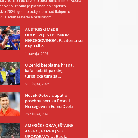
al zaslužen od prve do posljednje minute Bosna
egovina izborila je plasman na Svjetsko
tvo 2026. godine pobjedom nad Italijom u
nju jedanaesteraca rezultatom...
AUSTRIJSKI MEDIJI
ODUŠEVLJENI BOSNOM I
HERCEGOVINOM: Pazite šta su
napisali o...
1 travnja, 2026
U Zenici besplatna hrana,
kafa, kolači, parking i
turistička tura za...
31 ožujka, 2026
Novak Đoković uputio
posebnu poruku Bosni i
Hercegovini i Edinu Džeki
28 ožujka, 2026
AMERIČKE OBAVJEŠTAJNE
AGENCIJE OZBILJNO
UPOZORAVAJU: Rusija