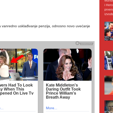
Mundij
i Herc
prvens
izvođe
a vanredno usklađivanje penzija, odnosno novo uvećanje