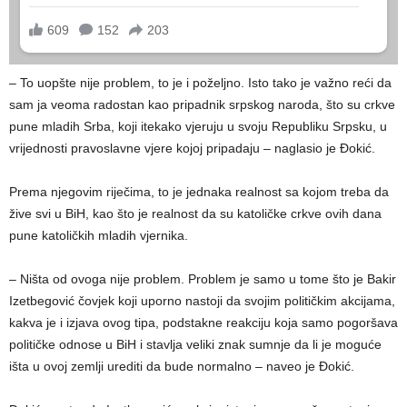
– To uopšte nije problem, to je i poželjno. Isto tako je važno reći da
sam ja veoma radostan kao pripadnik srpskog naroda, što su crkve
pune mladih Srba, koji itekako vjeruju u svoju Republiku Srpsku, u
vrijednosti pravoslavne vjere kojoj pripadaju – naglasio je Đokić.
Prema njegovim riječima, to je jednaka realnost sa kojom treba da
žive svi u BiH, kao što je realnost da su katoličke crkve ovih dana
pune katoličkih mladih vjernika.
– Ništa od ovoga nije problem. Problem je samo u tome što je Bakir
Izetbegović čovjek koji uporno nastoji da svojim političkim akcijama,
kakva je i izjava ovog tipa, podstakne reakciju koja samo pogoršava
političke odnose u BiH i stavlja veliki znak sumnje da li je moguće
išta u ovoj zemlji urediti da bude normalno – naveo je Đokić.