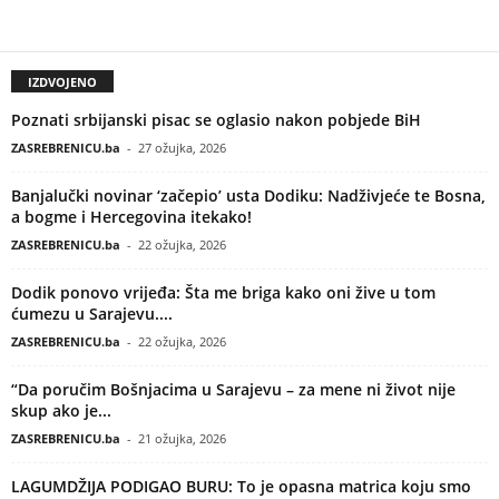
IZDVOJENO
Poznati srbijanski pisac se oglasio nakon pobjede BiH
ZASREBRENICU.ba
-
27 ožujka, 2026
Banjalučki novinar ‘začepio’ usta Dodiku: Nadživjeće te Bosna,
a bogme i Hercegovina itekako!
ZASREBRENICU.ba
-
22 ožujka, 2026
Dodik ponovo vrijeđa: Šta me briga kako oni žive u tom
ćumezu u Sarajevu....
ZASREBRENICU.ba
-
22 ožujka, 2026
“Da poručim Bošnjacima u Sarajevu – za mene ni život nije
skup ako je...
ZASREBRENICU.ba
-
21 ožujka, 2026
LAGUMDŽIJA PODIGAO BURU: To je opasna matrica koju smo