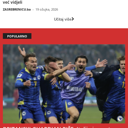
već vidjeli
ZASREBRENICU.ba
-
19 ožujka, 2026
Učitaj više
POPULARNO