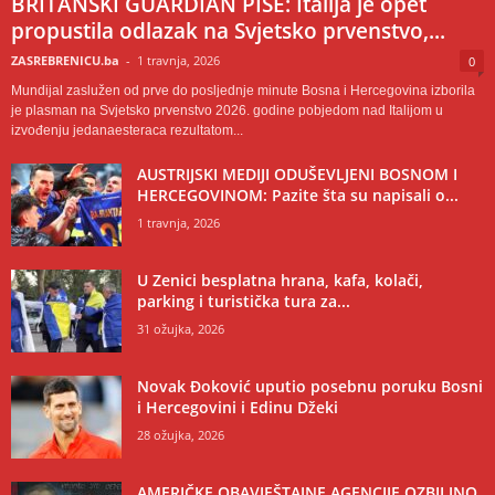
BRITANSKI GUARDIAN PIŠE: Italija je opet
propustila odlazak na Svjetsko prvenstvo,...
ZASREBRENICU.ba
-
1 travnja, 2026
0
Mundijal zaslužen od prve do posljednje minute Bosna i Hercegovina izborila
je plasman na Svjetsko prvenstvo 2026. godine pobjedom nad Italijom u
izvođenju jedanaesteraca rezultatom...
AUSTRIJSKI MEDIJI ODUŠEVLJENI BOSNOM I
HERCEGOVINOM: Pazite šta su napisali o...
1 travnja, 2026
U Zenici besplatna hrana, kafa, kolači,
parking i turistička tura za...
31 ožujka, 2026
Novak Đoković uputio posebnu poruku Bosni
i Hercegovini i Edinu Džeki
28 ožujka, 2026
AMERIČKE OBAVJEŠTAJNE AGENCIJE OZBILJNO