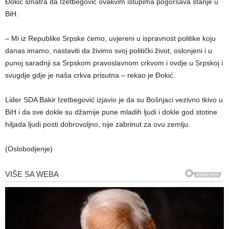
Đokić smatra da Izetbegović ovakvim istupima pogoršava stanje u
BiH.
– Mi iz Republike Srpske ćemo, uvjereni u ispravnost politike koju
danas imamo, nastaviti da živimo svoj politički život, oslonjeni i u
punoj saradnji sa Srpskom pravoslavnom crkvom i ovdje u Srpskoj i
svugdje gdje je naša crkva prisutna – rekao je Đokić.
Lider SDA Bakir Izetbegović izjavio je da su Bošnjaci vezivno tkivo u
BiH i da sve dokle su džamije pune mladih ljudi i dokle god stotine
hiljada ljudi posti dobrovoljno, nije zabrinut za ovu zemlju.
(Oslobodjenje)