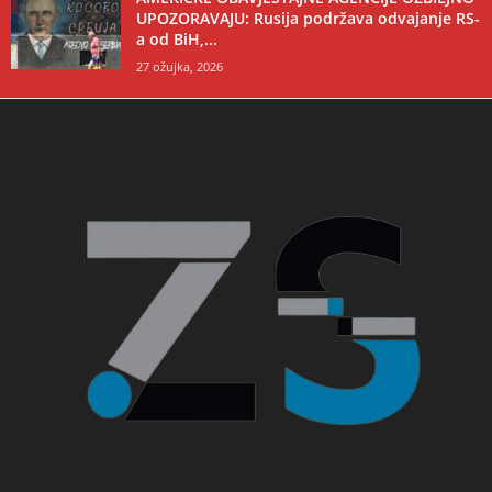
UPOZORAVAJU: Rusija podržava odvajanje RS-
a od BiH,...
27 ožujka, 2026