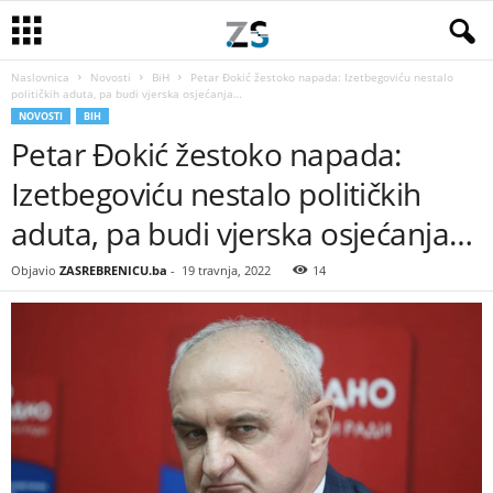
Naslovnica
Novosti
BiH
Petar Đokić žestoko napada: Izetbegoviću nestalo
političkih aduta, pa budi vjerska osjećanja…
NOVOSTI
BIH
Petar Đokić žestoko napada:
Izetbegoviću nestalo političkih
aduta, pa budi vjerska osjećanja…
Objavio
ZASREBRENICU.ba
-
19 travnja, 2022
14