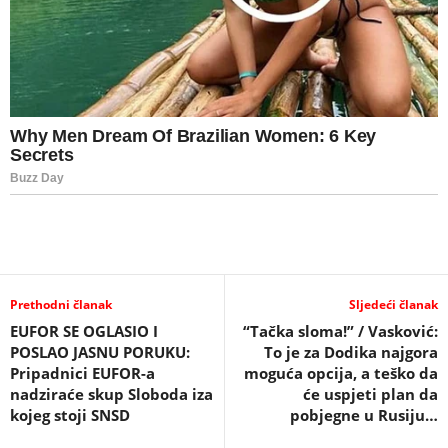
Prethodni članak
Sljedeći članak
EUFOR SE OGLASIO I
“Tačka sloma!” / Vasković:
POSLAO JASNU PORUKU:
To je za Dodika najgora
Pripadnici EUFOR-a
moguća opcija, a teško da
nadziraće skup Sloboda iza
će uspjeti plan da
kojeg stoji SNSD
pobjegne u Rusiju…