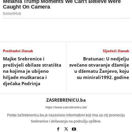
Prethodni članak
Sljedeći članak
Majke Srebrenice i
Bratunac: U nedjelju
preživjeli obilaze stratišta
svečano otvaranje džamije
na kojima je ubijeno
u džematu Žanjevo, koju
hiljade muškaraca i
su minirali1992. godine
dječaka Podrinja
ZASREBRENICU.ba
https://www.zasrebrenicu.ba/
Portal zaSrebrenicu.ba je nazavisno-informativni koji ima za cilj promociju
Srebrenice i dešavanja na području opštine.