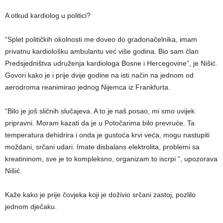
A otkud kardiolog u politici?
“Splet političkih okolnosti me doveo do gradonačelnika, imam
privatnu kardiološku ambulantu već više godina. Bio sam član
Predsjedništva udruženja kardiologa Bosne i Hercegovine”, je Nišić.
Govori kako je i prije dvije godine na isti način na jednom od
aerodroma reanimirao jednog Nijemca iz Frankfurta.
“Bilo je još sličnih slučajeva. A to je naš posao, mi smo uvijek
pripravni. Moram kazati da je u Potočarima bilo prevruće. Ta
temperatura dehidrira i onda je gustoća krvi veća, mogu nastupiti
moždani, srčani udari. Imate disbalans elektrolita, problemi sa
kreatininom, sve je to kompleksno, organizam to iscrpi “, upozorava
Nišić.
Kaže kako je prije čovjeka koji je doživio srčani zastoj, pozlilo
jednom dječaku.