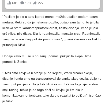
“Pacijent je bio u safu ispred mene, možda udaljen sedam-osam
metara. Rekli su da je nekome pozlilo, otišao sam tamo, to je bila
klinička smrt, kardiorespiratorni arest, zastoj disanja. Imao je jaki
grč vilice, nije disao, išla je reanimacija, masaža srca. Reanimaciju
znaju svi vozači koji polože prvu pomoć”, govori skromno za Faktor
primarijus Nišić.
Dodaje kako mu se u pružanju pomoći priključila ekipa Hitne
pomoći iz Zenice.
“Uveli smo čovjeka u stanje pune svijesti, vratili srčanu akciju,
disanje i onda smo ga transportovali do sanitetskog vozila, dalje ne
znam put pacijenta. To je bila klinička smrt ali iza toga vjerovatno
stoji razlog, teško je do toga doći ali čovjek je živ, bio je
komunikativan, orijentisan, tako da eto rezultat je odličan”, ispričao
je Nišić.