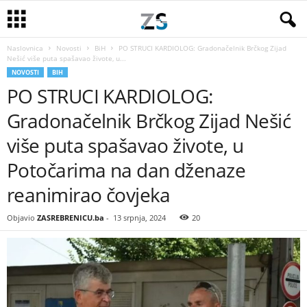
Naslovnica
Novosti
BiH
PO STRUCI KARDIOLOG: Gradonačelnik Brčkog Zijad
Nešić više puta spašavao živote, u...
NOVOSTI
BIH
PO STRUCI KARDIOLOG:
Gradonačelnik Brčkog Zijad Nešić
više puta spašavao živote, u
Potočarima na dan dženaze
reanimirao čovjeka
Objavio
ZASREBRENICU.ba
-
13 srpnja, 2024
20