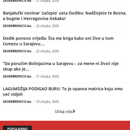
ZASREBRENICU.ba
-
27 ožujka, 2026
Banjalučki novinar ‘začepio’ usta Dodiku: Nadživjeće te Bosna,
a bogme i Hercegovina itekako!
ZASREBRENICU.ba
-
22 ožujka, 2026
Dodik ponovo vrijeđa: Šta me briga kako oni žive u tom
ćumezu u Sarajevu....
ZASREBRENICU.ba
-
22 ožujka, 2026
“Da poručim Bošnjacima u Sarajevu – za mene ni život nije
skup ako je...
ZASREBRENICU.ba
-
21 ožujka, 2026
LAGUMDŽIJA PODIGAO BURU: To je opasna matrica koju smo
već vidjeli
ZASREBRENICU.ba
-
19 ožujka, 2026
Učitaj više
POPULARNO