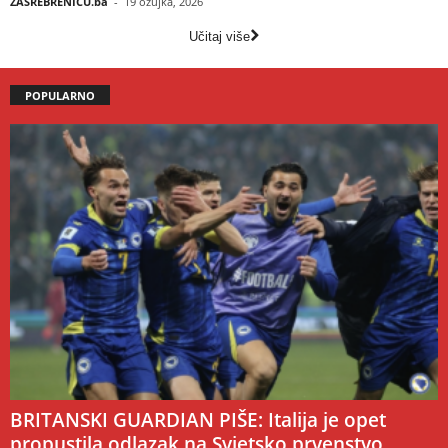
ZASREBRENICU.ba
-
19 ožujka, 2026
Učitaj više
POPULARNO
BRITANSKI GUARDIAN PIŠE: Italija je opet
propustila odlazak na Svjetsko prvenstvo,...