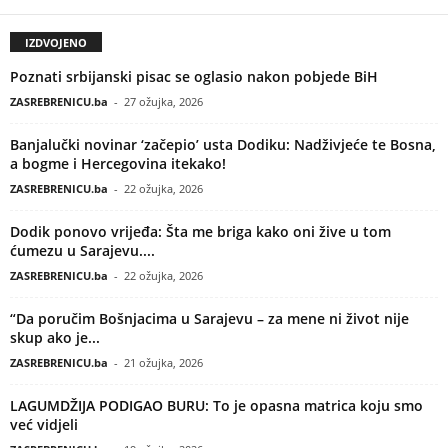
IZDVOJENO
Poznati srbijanski pisac se oglasio nakon pobjede BiH
ZASREBRENICU.ba
-
27 ožujka, 2026
Banjalučki novinar ‘začepio’ usta Dodiku: Nadživjeće te Bosna,
a bogme i Hercegovina itekako!
ZASREBRENICU.ba
-
22 ožujka, 2026
Dodik ponovo vrijeđa: Šta me briga kako oni žive u tom
ćumezu u Sarajevu....
ZASREBRENICU.ba
-
22 ožujka, 2026
“Da poručim Bošnjacima u Sarajevu – za mene ni život nije
skup ako je...
ZASREBRENICU.ba
-
21 ožujka, 2026
LAGUMDŽIJA PODIGAO BURU: To je opasna matrica koju smo
već vidjeli