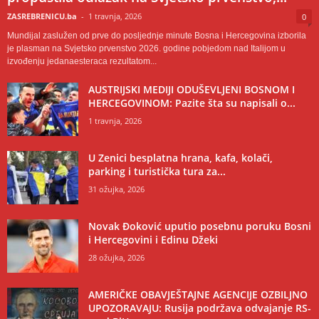
ZASREBRENICU.ba
-
1 travnja, 2026
0
Mundijal zaslužen od prve do posljednje minute Bosna i Hercegovina izborila
je plasman na Svjetsko prvenstvo 2026. godine pobjedom nad Italijom u
izvođenju jedanaesteraca rezultatom...
AUSTRIJSKI MEDIJI ODUŠEVLJENI BOSNOM I
HERCEGOVINOM: Pazite šta su napisali o...
1 travnja, 2026
U Zenici besplatna hrana, kafa, kolači,
parking i turistička tura za...
31 ožujka, 2026
Novak Đoković uputio posebnu poruku Bosni
i Hercegovini i Edinu Džeki
28 ožujka, 2026
AMERIČKE OBAVJEŠTAJNE AGENCIJE OZBILJNO
UPOZORAVAJU: Rusija podržava odvajanje RS-