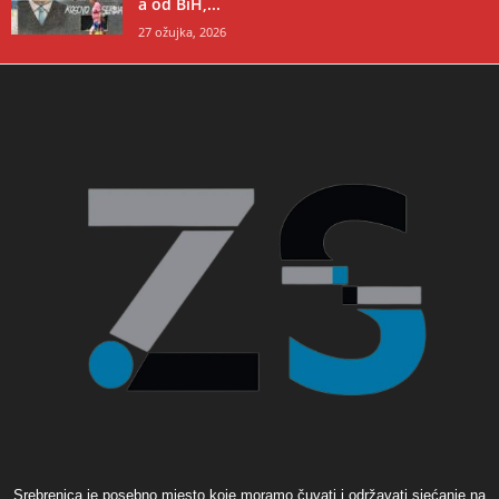
a od BiH,...
27 ožujka, 2026
Srebrenica je posebno mjesto koje moramo čuvati i održavati sjećanje na