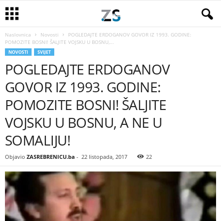
Naslovnica
Novosti
POGLEDAJTE ERDOGANOV GOVOR IZ 1993. GODINE:
POMOZITE BOSNI! ŠALJITE VOJSKU U BOSNU,...
NOVOSTI
SVIJET
POGLEDAJTE ERDOGANOV
GOVOR IZ 1993. GODINE:
POMOZITE BOSNI! ŠALJITE
VOJSKU U BOSNU, A NE U
SOMALIJU!
Objavio
ZASREBRENICU.ba
-
22 listopada, 2017
22