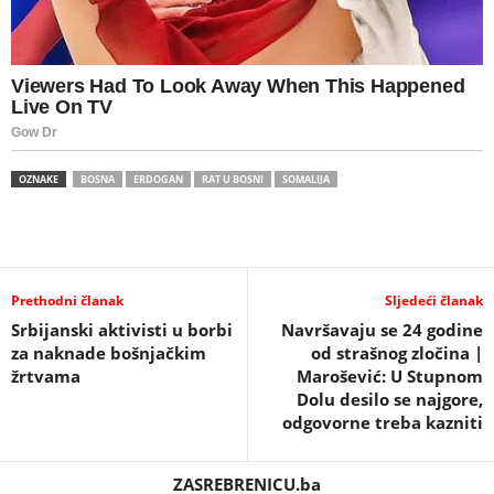
OZNAKE
BOSNA
ERDOGAN
RAT U BOSNI
SOMALIJA
Prethodni članak
Sljedeći članak
Srbijanski aktivisti u borbi
Navršavaju se 24 godine
za naknade bošnjačkim
od strašnog zločina |
žrtvama
Marošević: U Stupnom
Dolu desilo se najgore,
odgovorne treba kazniti
ZASREBRENICU.ba