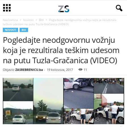
Naslovnica
Novosti
BiH
Pogledajte neodgovornu vožnju koja je rezultirala
teškim udesom na putu Tuzla-Gračanica (VIDEO)
NOVOSTI
BIH
Pogledajte neodgovornu vožnju
koja je rezultirala teškim udesom
na putu Tuzla-Gračanica (VIDEO)
Objavio
ZASREBRENICU.ba
-
19 kolovoza, 2017
11