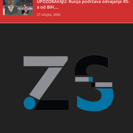
UPOZORAVAJU: Rusija podržava odvajanje RS-
a od BiH,...
27 ožujka, 2026