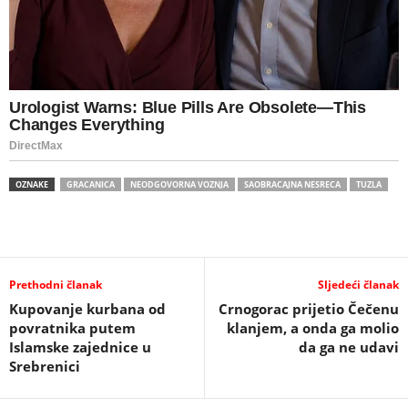
OZNAKE
GRACANICA
NEODGOVORNA VOZNJA
SAOBRACAJNA NESRECA
TUZLA
Prethodni članak
Sljedeći članak
Kupovanje kurbana od
Crnogorac prijetio Čečenu
povratnika putem
klanjem, a onda ga molio
Islamske zajednice u
da ga ne udavi
Srebrenici