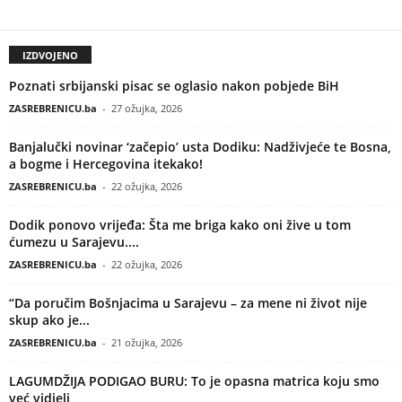
IZDVOJENO
Poznati srbijanski pisac se oglasio nakon pobjede BiH
ZASREBRENICU.ba
-
27 ožujka, 2026
Banjalučki novinar ‘začepio’ usta Dodiku: Nadživjeće te Bosna,
a bogme i Hercegovina itekako!
ZASREBRENICU.ba
-
22 ožujka, 2026
Dodik ponovo vrijeđa: Šta me briga kako oni žive u tom
ćumezu u Sarajevu....
ZASREBRENICU.ba
-
22 ožujka, 2026
“Da poručim Bošnjacima u Sarajevu – za mene ni život nije
skup ako je...
ZASREBRENICU.ba
-
21 ožujka, 2026
LAGUMDŽIJA PODIGAO BURU: To je opasna matrica koju smo
već vidjeli