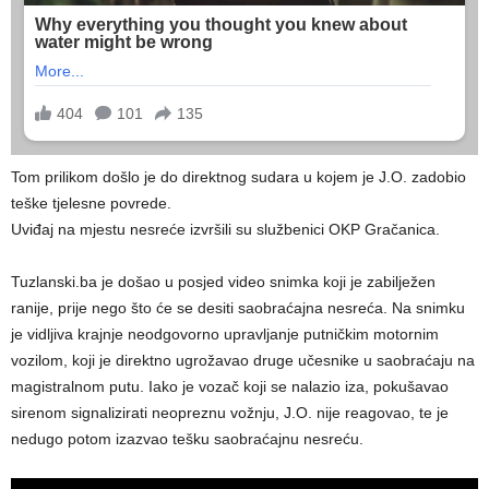
Tom prilikom došlo je do direktnog sudara u kojem je J.O. zadobio
teške tjelesne povrede.
Uviđaj na mjestu nesreće izvršili su službenici OKP Gračanica.
Tuzlanski.ba je došao u posjed video snimka koji je zabilježen
ranije, prije nego što će se desiti saobraćajna nesreća. Na snimku
je vidljiva krajnje neodgovorno upravljanje putničkim motornim
vozilom, koji je direktno ugrožavao druge učesnike u saobraćaju na
magistralnom putu. Iako je vozač koji se nalazio iza, pokušavao
sirenom signalizirati neopreznu vožnju, J.O. nije reagovao, te je
nedugo potom izazvao tešku saobraćajnu nesreću.