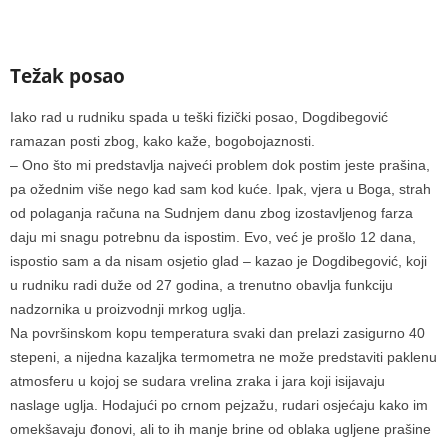
Težak posao
Iako rad u rudniku spada u teški fizički posao, Dogdibegović
ramazan posti zbog, kako kaže, bogobojaznosti.
– Ono što mi predstavlja najveći problem dok postim jeste prašina,
pa ožednim više nego kad sam kod kuće. Ipak, vjera u Boga, strah
od polaganja računa na Sudnjem danu zbog izostavljenog farza
daju mi snagu potrebnu da ispostim. Evo, već je prošlo 12 dana,
ispostio sam a da nisam osjetio glad – kazao je Dogdibegović, koji
u rudniku radi duže od 27 godina, a trenutno obavlja funkciju
nadzornika u proizvodnji mrkog uglja.
Na površinskom kopu temperatura svaki dan prelazi zasigurno 40
stepeni, a nijedna kazaljka termometra ne može predstaviti paklenu
atmosferu u kojoj se sudara vrelina zraka i jara koji isijavaju
naslage uglja. Hodajući po crnom pejzažu, rudari osjećaju kako im
omekšavaju đonovi, ali to ih manje brine od oblaka ugljene prašine