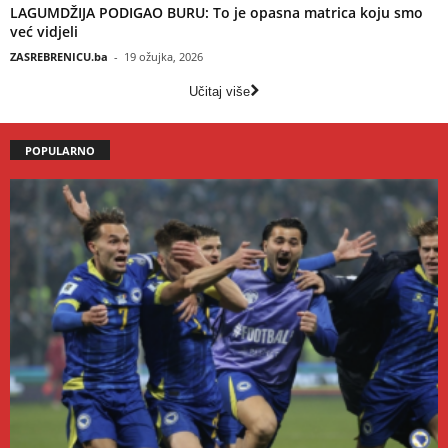
LAGUMDŽIJA PODIGAO BURU: To je opasna matrica koju smo
već vidjeli
ZASREBRENICU.ba
-
19 ožujka, 2026
Učitaj više
POPULARNO