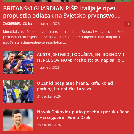
BRITANSKI GUARDIAN PIŠE: Italija je opet
propustila odlazak na Svjetsko prvenstvo,...
ZASREBRENICU.ba
-
1 travnja, 2026
0
Mundijal zaslužen od prve do posljednje minute Bosna i Hercegovina izborila
je plasman na Svjetsko prvenstvo 2026. godine pobjedom nad Italijom u
izvođenju jedanaesteraca rezultatom...
AUSTRIJSKI MEDIJI ODUŠEVLJENI BOSNOM I
HERCEGOVINOM: Pazite šta su napisali o...
1 travnja, 2026
U Zenici besplatna hrana, kafa, kolači,
parking i turistička tura za...
31 ožujka, 2026
Novak Đoković uputio posebnu poruku Bosni
i Hercegovini i Edinu Džeki
28 ožujka, 2026