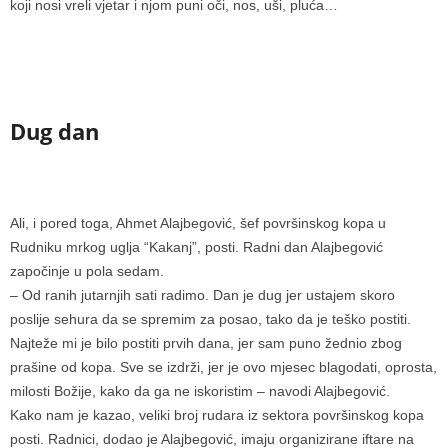
koji nosi vreli vjetar i njom puni oči, nos, uši, pluća…
Dug dan
Ali, i pored toga, Ahmet Alajbegović, šef površinskog kopa u
Rudniku mrkog uglja “Kakanj”, posti. Radni dan Alajbegović
započinje u pola sedam.
– Od ranih jutarnjih sati radimo. Dan je dug jer ustajem skoro
poslije sehura da se spremim za posao, tako da je teško postiti.
Najteže mi je bilo postiti prvih dana, jer sam puno žednio zbog
prašine od kopa. Sve se izdrži, jer je ovo mjesec blagodati, oprosta,
milosti Božije, kako da ga ne iskoristim – navodi Alajbegović.
Kako nam je kazao, veliki broj rudara iz sektora površinskog kopa
posti. Radnici, dodao je Alajbegović, imaju organizirane iftare na