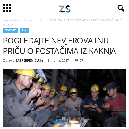
Naslovnica
Novosti
BiH
POGLEDAJTE NEVJEROVATNU PRIČU O POSTAČIMA IZ
KAKNJA
NOVOSTI
BIH
POGLEDAJTE NEVJEROVATNU
PRIČU O POSTAČIMA IZ KAKNJA
Objavio
ZASREBRENICU.ba
-
11 lipnja, 2017
57