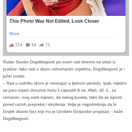
Rudar Saudin Dogdibegović po osam sati dnevno ne izlazi iz
prašine. Iako radi u skoro nehumanim uvjetima, Dogdibegović je i
jučer postio.
– Rad u rudniku skoro je nemoguć u ljetnom periodu. Ipak, nijedno
se jutro nisam dvoumio hoću li zapostiti ili ne. Allah, dž. š., za
ramazan, ovaj sveti mjesec, da nekog kuveta, tako da se isposti
pored raznih prepreka i iskušenja. Volja je najpotrebnija da bi
čovjek obavio farz koji mu je Uzvišeni Gospodar propisao – kaže
Dogdibegović.