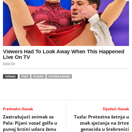
OZNAKE
POST
RUDARI
RUDNIK KAKANJ
Prethodni članak
Sljedeći članak
Zastrašujući snimak sa
Tuzla: Protestna šetnja u
Pala: Pijani vozač golfa u
znak sjećanja na žrtve
punoj brzini udara ženu
genocida u Srebrenici