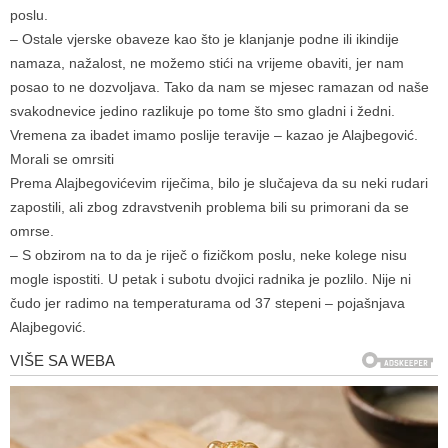
poslu.
– Ostale vjerske obaveze kao što je klanjanje podne ili ikindije
namaza, nažalost, ne možemo stići na vrijeme obaviti, jer nam
posao to ne dozvoljava. Tako da nam se mjesec ramazan od naše
svakodnevice jedino razlikuje po tome što smo gladni i žedni.
Vremena za ibadet imamo poslije teravije – kazao je Alajbegović.
Morali se omrsiti
Prema Alajbegovićevim riječima, bilo je slučajeva da su neki rudari
zapostili, ali zbog zdravstvenih problema bili su primorani da se
omrse.
– S obzirom na to da je riječ o fizičkom poslu, neke kolege nisu
mogle ispostiti. U petak i subotu dvojici radnika je pozlilo. Nije ni
čudo jer radimo na temperaturama od 37 stepeni – pojašnjava
Alajbegović.