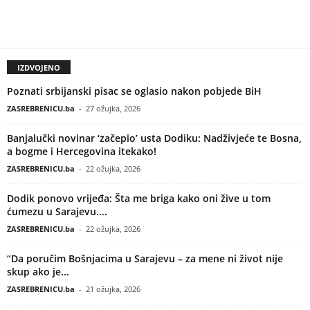
IZDVOJENO
Poznati srbijanski pisac se oglasio nakon pobjede BiH
ZASREBRENICU.ba
-
27 ožujka, 2026
Banjalučki novinar ‘začepio’ usta Dodiku: Nadživjeće te Bosna,
a bogme i Hercegovina itekako!
ZASREBRENICU.ba
-
22 ožujka, 2026
Dodik ponovo vrijeđa: Šta me briga kako oni žive u tom
ćumezu u Sarajevu....
ZASREBRENICU.ba
-
22 ožujka, 2026
“Da poručim Bošnjacima u Sarajevu – za mene ni život nije
skup ako je...
ZASREBRENICU.ba
-
21 ožujka, 2026