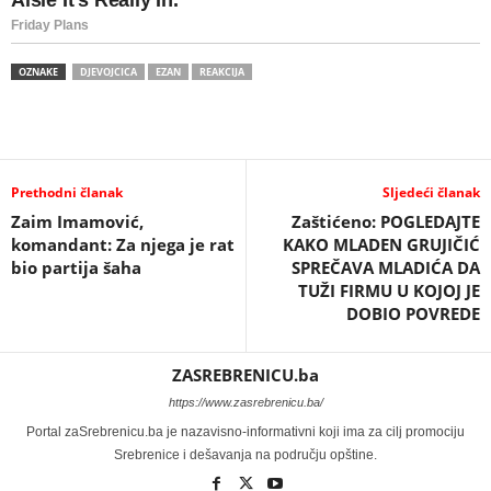
OZNAKE
DJEVOJCICA
EZAN
REAKCIJA
Prethodni članak
Sljedeći članak
Zaim Imamović,
Zaštićeno: POGLEDAJTE
komandant: Za njega je rat
KAKO MLADEN GRUJIČIĆ
bio partija šaha
SPREČAVA MLADIĆA DA
TUŽI FIRMU U KOJOJ JE
DOBIO POVREDE
ZASREBRENICU.ba
https://www.zasrebrenicu.ba/
Portal zaSrebrenicu.ba je nazavisno-informativni koji ima za cilj promociju
Srebrenice i dešavanja na području opštine.