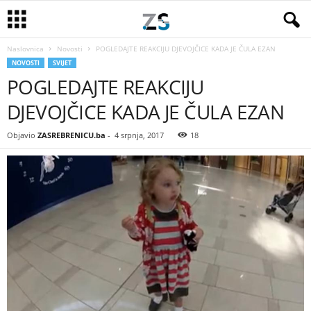
Naslovnica
Novosti
POGLEDAJTE REAKCIJU DJEVOJČICE KADA JE ČULA EZAN
NOVOSTI
SVIJET
POGLEDAJTE REAKCIJU
DJEVOJČICE KADA JE ČULA EZAN
Objavio
ZASREBRENICU.ba
-
4 srpnja, 2017
18