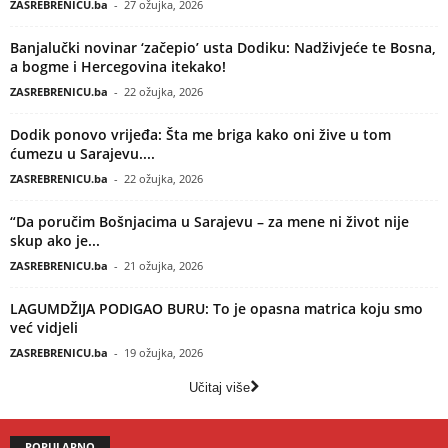
ZASREBRENICU.ba
-
27 ožujka, 2026
Banjalučki novinar ‘začepio’ usta Dodiku: Nadživjeće te Bosna,
a bogme i Hercegovina itekako!
ZASREBRENICU.ba
-
22 ožujka, 2026
Dodik ponovo vrijeđa: Šta me briga kako oni žive u tom
ćumezu u Sarajevu....
ZASREBRENICU.ba
-
22 ožujka, 2026
“Da poručim Bošnjacima u Sarajevu – za mene ni život nije
skup ako je...
ZASREBRENICU.ba
-
21 ožujka, 2026
LAGUMDŽIJA PODIGAO BURU: To je opasna matrica koju smo
već vidjeli
ZASREBRENICU.ba
-
19 ožujka, 2026
Učitaj više
POPULARNO