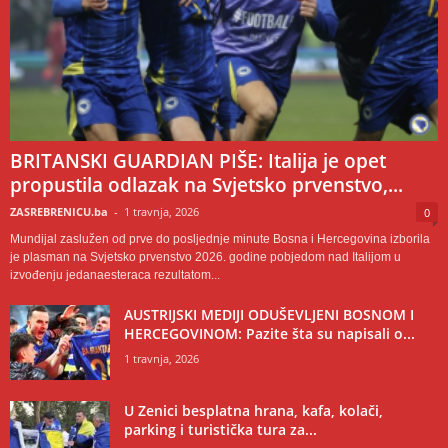
BRITANSKI GUARDIAN PIŠE: Italija je opet
propustila odlazak na Svjetsko prvenstvo,...
ZASREBRENICU.ba
-
1 travnja, 2026
0
Mundijal zaslužen od prve do posljednje minute Bosna i Hercegovina izborila
je plasman na Svjetsko prvenstvo 2026. godine pobjedom nad Italijom u
izvođenju jedanaesteraca rezultatom...
AUSTRIJSKI MEDIJI ODUŠEVLJENI BOSNOM I
HERCEGOVINOM: Pazite šta su napisali o...
1 travnja, 2026
U Zenici besplatna hrana, kafa, kolači,
parking i turistička tura za...