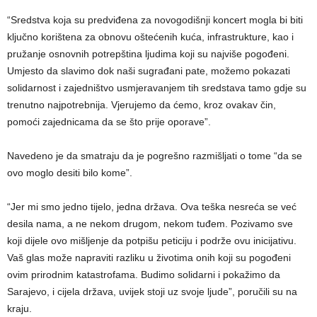
“Sredstva koja su predviđena za novogodišnji koncert mogla bi biti
ključno korištena za obnovu oštećenih kuća, infrastrukture, kao i
pružanje osnovnih potrepština ljudima koji su najviše pogođeni.
Umjesto da slavimo dok naši sugrađani pate, možemo pokazati
solidarnost i zajedništvo usmjeravanjem tih sredstava tamo gdje su
trenutno najpotrebnija. Vjerujemo da ćemo, kroz ovakav čin,
pomoći zajednicama da se što prije oporave”.
Navedeno je da smatraju da je pogrešno razmišljati o tome “da se
ovo moglo desiti bilo kome”.
“Jer mi smo jedno tijelo, jedna država. Ova teška nesreća se već
desila nama, a ne nekom drugom, nekom tuđem. Pozivamo sve
koji dijele ovo mišljenje da potpišu peticiju i podrže ovu inicijativu.
Vaš glas može napraviti razliku u životima onih koji su pogođeni
ovim prirodnim katastrofama. Budimo solidarni i pokažimo da
Sarajevo, i cijela država, uvijek stoji uz svoje ljude”, poručili su na
kraju.