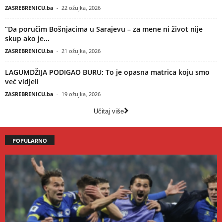
ZASREBRENICU.ba
-
22 ožujka, 2026
“Da poručim Bošnjacima u Sarajevu – za mene ni život nije
skup ako je...
ZASREBRENICU.ba
-
21 ožujka, 2026
LAGUMDŽIJA PODIGAO BURU: To je opasna matrica koju smo
već vidjeli
ZASREBRENICU.ba
-
19 ožujka, 2026
Učitaj više
POPULARNO