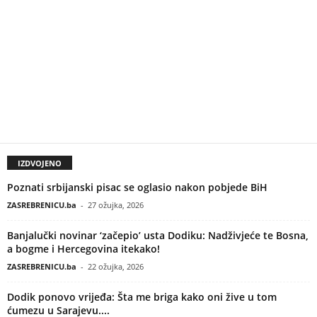
IZDVOJENO
Poznati srbijanski pisac se oglasio nakon pobjede BiH
ZASREBRENICU.ba
-
27 ožujka, 2026
Banjalučki novinar ‘začepio’ usta Dodiku: Nadživjeće te Bosna,
a bogme i Hercegovina itekako!
ZASREBRENICU.ba
-
22 ožujka, 2026
Dodik ponovo vrijeđa: Šta me briga kako oni žive u tom
ćumezu u Sarajevu....