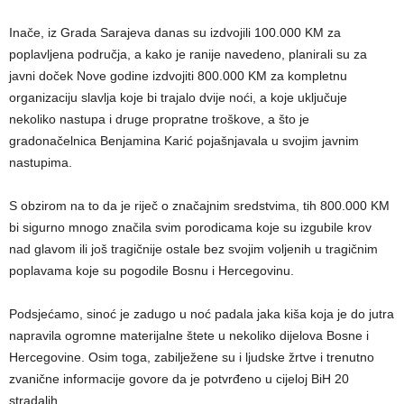
Inače, iz Grada Sarajeva danas su izdvojili 100.000 KM za
poplavljena područja, a kako je ranije navedeno, planirali su za
javni doček Nove godine izdvojiti 800.000 KM za kompletnu
organizaciju slavlja koje bi trajalo dvije noći, a koje uključuje
nekoliko nastupa i druge propratne troškove, a što je
gradonačelnica Benjamina Karić pojašnjavala u svojim javnim
nastupima.
S obzirom na to da je riječ o značajnim sredstvima, tih 800.000 KM
bi sigurno mnogo značila svim porodicama koje su izgubile krov
nad glavom ili još tragičnije ostale bez svojim voljenih u tragičnim
poplavama koje su pogodile Bosnu i Hercegovinu.
Podsjećamo, sinoć je zadugo u noć padala jaka kiša koja je do jutra
napravila ogromne materijalne štete u nekoliko dijelova Bosne i
Hercegovine. Osim toga, zabilježene su i ljudske žrtve i trenutno
zvanične informacije govore da je potvrđeno u cijeloj BiH 20
stradalih.