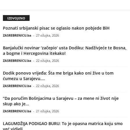
IZDVOJENO
Poznati srbijanski pisac se oglasio nakon pobjede BiH
ZASREBRENICU.ba
-
27 ožujka, 2026
Banjalučki novinar ‘začepio’ usta Dodiku: Nadživjeće te Bosna,
a bogme i Hercegovina itekako!
ZASREBRENICU.ba
-
22 ožujka, 2026
Dodik ponovo vrijeđa: Šta me briga kako oni žive u tom
ćumezu u Sarajevu....
ZASREBRENICU.ba
-
22 ožujka, 2026
“Da poručim Bošnjacima u Sarajevu – za mene ni život nije
skup ako je...
ZASREBRENICU.ba
-
21 ožujka, 2026
LAGUMDŽIJA PODIGAO BURU: To je opasna matrica koju smo
već vidjeli