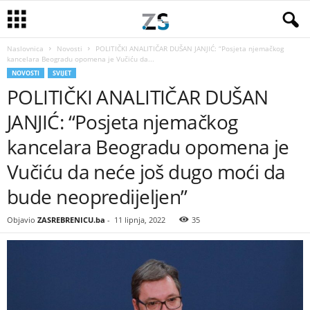
Naslovnica
Novosti
POLITIČKI ANALITIČAR DUŠAN JANJIĆ: “Posjeta njemačkog
kancelara Beogradu opomena je Vučiću da...
NOVOSTI
SVIJET
POLITIČKI ANALITIČAR DUŠAN
JANJIĆ: “Posjeta njemačkog
kancelara Beogradu opomena je
Vučiću da neće još dugo moći da
bude neopredijeljen”
Objavio
ZASREBRENICU.ba
-
11 lipnja, 2022
35