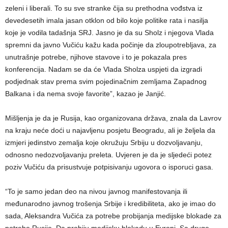
zeleni i liberali. To su sve stranke čija su prethodna vođstva iz
devedesetih imala jasan otklon od bilo koje politike rata i nasilja
koje je vodila tadašnja SRJ. Jasno je da su Sholz i njegova Vlada
spremni da javno Vučiću kažu kada počinje da zloupotrebljava, za
unutrašnje potrebe, njihove stavove i to je pokazala pres
konferencija. Nadam se da će Vlada Sholza uspjeti da izgradi
podjednak stav prema svim pojedinačnim zemljama Zapadnog
Balkana i da nema svoje favorite”, kazao je Janjić.
Mišljenja je da je Rusija, kao organizovana država, znala da Lavrov
na kraju neće doći u najavljenu posjetu Beogradu, ali je željela da
izmjeri jedinstvo zemalja koje okružuju Srbiju u dozvoljavanju,
odnosno nedozvoljavanju preleta. Uvjeren je da je sljedeći potez
poziv Vučiću da prisustvuje potpisivanju ugovora o isporuci gasa.
“To je samo jedan deo na nivou javnog manifestovanja ili
međunarodno javnog trošenja Srbije i kredibiliteta, ako je imao do
sada, Aleksandra Vučića za potrebe probijanja medijske blokade za