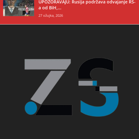
UPOZORAVAJU: Rusija podržava odvajanje RS-
a od BiH,...
27 ožujka, 2026