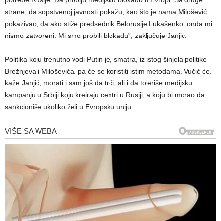
potrebe Rusije. Da probiju medijsku blokadu u Evropi. Sa druge
strane, da sopstvenoj javnosti pokažu, kao što je nama Milošević
pokazivao, da ako stiže predsednik Belorusije Lukašenko, onda mi
nismo zatvoreni. Mi smo probili blokadu”, zaključuje Janjić.
Politika koju trenutno vodi Putin je, smatra, iz istog šinjela politike
Brežnjeva i Miloševića, pa će se koristiti istim metodama. Vučić će,
kaže Janjić, morati i sam još da trči, ali i da toleriše medijsku
kampanju u Srbiji koju kreiraju centri u Rusiji, a koju bi morao da
sankcioniše ukoliko želi u Evropsku uniju.