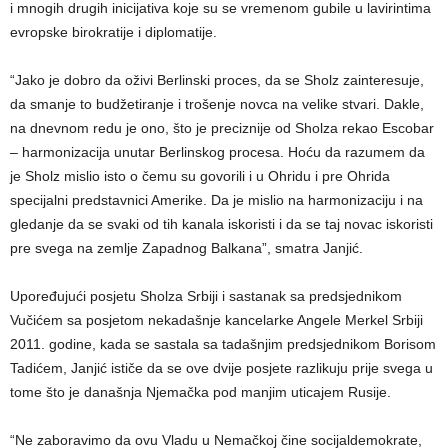
i mnogih drugih inicijativa koje su se vremenom gubile u lavirintima
evropske birokratije i diplomatije.
“Jako je dobro da oživi Berlinski proces, da se Sholz zainteresuje,
da smanje to budžetiranje i trošenje novca na velike stvari. Dakle,
na dnevnom redu je ono, što je preciznije od Sholza rekao Escobar
– harmonizacija unutar Berlinskog procesa. Hoću da razumem da
je Sholz mislio isto o čemu su govorili i u Ohridu i pre Ohrida
specijalni predstavnici Amerike. Da je mislio na harmonizaciju i na
gledanje da se svaki od tih kanala iskoristi i da se taj novac iskoristi
pre svega na zemlje Zapadnog Balkana”, smatra Janjić.
Upoređujući posjetu Sholza Srbiji i sastanak sa predsjednikom
Vučićem sa posjetom nekadašnje kancelarke Angele Merkel Srbiji
2011. godine, kada se sastala sa tadašnjim predsjednikom Borisom
Tadićem, Janjić ističe da se ove dvije posjete razlikuju prije svega u
tome što je današnja Njemačka pod manjim uticajem Rusije.
“Ne zaboravimo da ovu Vladu u Nemačkoj čine socijaldemokrate,