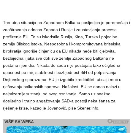
Trenutna situacija na Zapadnom Balkanu posljedica je poremećaja i
zaoštravanja odnosa Zapada i Rusije i zaustavljanja procesa
proširenja EU. To su iskoristile Rusija, Kina, Turska i pojedine
zemlje Bliskog istoka. Nesposobna i kompromitovana briselska
birokratija ignoriše činjenicu da EU nikada neće biti cjelovita,
bezbijedna i jaka sve dok sve zemlje Zapadnog Balkana ne
postanu njen dio. Nikada do sada nije postojala tako očigledna
opasnost po mir, stabilnost i bezbjednost BiH od potpisivanja
Dejtonskog sporazuma. EU je izgubila kredibilitet, uticaj i moć u
rješavanju balkanskih sporova. Nažalost, EU se danas nalazi u
najmizernijem stanju od svog osnivanja. Samo uz snažno,
dosljedno i trajno angažovanje SAD-a postoji neka šansa za
rješenje krize, kazao je Jovanović, piše Skener.info.