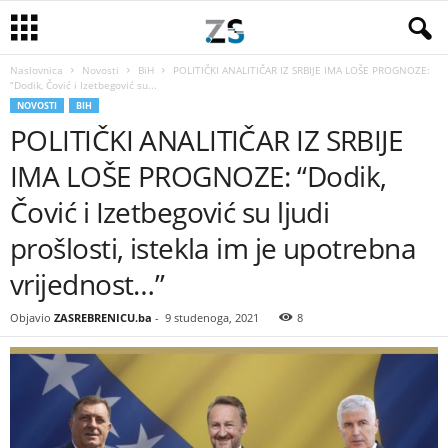
Naslovnica
Novosti
BiH
POLITIČKI ANALITIČAR IZ SRBIJE IMA LOŠE PROGNOZE:
“Dodik, Čović i Izetbegović su...
NOVOSTI
BIH
POLITIČKI ANALITIČAR IZ SRBIJE
IMA LOŠE PROGNOZE: “Dodik,
Čović i Izetbegović su ljudi
prošlosti, istekla im je upotrebna
vrijednost…”
Objavio
ZASREBRENICU.ba
-
9 studenoga, 2021
8