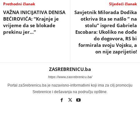
Prethodni članak
Sljedeći članak
VAŽNA INICIJATIVA DENISA
Savjetnik Milorada Dodika
BEĆIROVIĆA: “Krajnje je
otkriva šta se našlo ” na
vrijeme da se blokade
stolu” ispred Gabriela
prekinu jer…”
Escobara: Ukoliko ne dođe
do dogovora, RS bi
formirala svoju Vojsku, a
on nije zaprijetio!
ZASREBRENICU.ba
https://www.zasrebrenicu.ba/
Portal zaSrebrenicu.ba je nazavisno-informativni koji ima za cilj promociju
Srebrenice i dešavanja na području opštine.