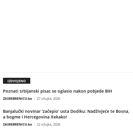
IZDVOJENO
Poznati srbijanski pisac se oglasio nakon pobjede BiH
ZASREBRENICU.ba
-
27 ožujka, 2026
Banjalučki novinar ‘začepio’ usta Dodiku: Nadživjeće te Bosna,
a bogme i Hercegovina itekako!
ZASREBRENICU.ba
-
22 ožujka, 2026