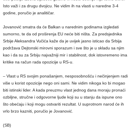
Isto važi i za drugu dvojicu. Ne vidim ih na vlasti u naredne 3-4
godine, poručio je analitičar.
Jovanović smatra da će Balkan u narednim godinama izgledati
sumorno, te da od proširenja EU neće biti ništa. Za predsjednika
Srbije Aleksandra Vučića kaže da je uvijek jasno isticao da Srbija
podržava Dejtonski mirovni sporazum i sve što je u skladu sa njim
kao i da su za Srbiju najvažniji mir i stabilnost, dok istovremeno ima
kritike na račun rada opozicije u RS-u.
– Vlast u RS svojim ponašanjem, nesposobnošću i nečinjenjem radi
više u korist opozicije nego oni sami. Ne vidim nikoga ko bi mogao
biti istinski lider. A kada preuzmu vlast jednog dana moraju pronaći
ozbiljne, stručne i odgovorne ljude koji su u stanju da ispune ono
što obećaju i koji mogu ostvariti rezultat. U suprotnom narod će ih
vrlo brzo kazniti, poručio je Jovanović.
(SB)