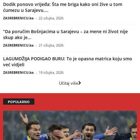
Dodik ponovo vrijeđa: Šta me briga kako oni žive u tom
ćumezu u Sarajevu....
ZASREBRENICU.ba
-
22 ožujka, 2026
“Da poručim Bošnjacima u Sarajevu – za mene ni život nije
skup ako je...
ZASREBRENICU.ba
-
21 ožujka, 2026
LAGUMDŽIJA PODIGAO BURU: To je opasna matrica koju smo
već vidjeli
ZASREBRENICU.ba
-
19 ožujka, 2026
Učitaj više
POPULARNO