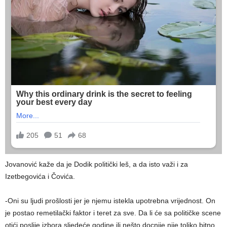
Jovanović kaže da je Dodik politički leš, a da isto važi i za
Izetbegovića i Čovića.
-Oni su ljudi prošlosti jer je njemu istekla upotrebna vrijednost. On
je postao remetilački faktor i teret za sve. Da li će sa političke scene
otići poslije izbora sljedeće godine ili nešto docnije nije toliko bitno.