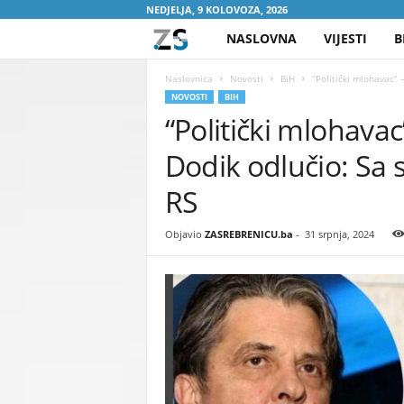
NEDJELJA, 9 KOLOVOZA, 2026
NASLOVNA
VIJESTI
B
Z
A
Naslovnica
Novosti
BiH
“Politički mlohavac” 
NOVOSTI
BIH
“Politički mlohavac
S
Dodik odlučio: Sa 
R
RS
E
Objavio
ZASREBRENICU.ba
-
31 srpnja, 2024
B
R
E
N
I