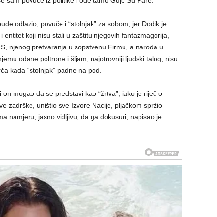
e sam povuče iz politike i ode tamo Gdje Su Pare.
bude odlazio, povuče i “stolnjak” za sobom, jer Dodik je
i entitet koji nisu stali u zaštitu njegovih fantazmagorija,
e RS, njenog pretvaranja u sopstvenu Firmu, a naroda u
emu odane poltrone i šljam, najotrovniji ljudski talog, nisu
srča kada “stolnjak” padne na pod.
 on mogao da se predstavi kao “žrtva”, iako je riječ o
kve zadrške, uništio sve Izvore Nacije, pljačkom spržio
ima namjeru, jasno vidljivu, da ga dokusuri, napisao je