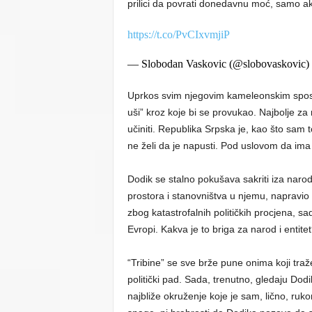
prilici da povrati donedavnu moć, samo ako
https://t.co/PvCIxvmjiP
— Slobodan Vaskovic (@slobovaskovic)
Uprkos svim njegovim kameleonskim sposo
uši” kroz koje bi se provukao. Najbolje za n
učiniti. Republika Srpska je, kao što sam 
ne želi da je napusti. Pod uslovom da ima g
Dodik se stalno pokušava sakriti iza narod
prostora i stanovništva u njemu, napravio
zbog katastrofalnih političkih procjena, sad
Evropi. Kakva je to briga za narod i entite
“Tribine” se sve brže pune onima koji traže
politički pad. Sada, trenutno, gledaju Dodi
najbliže okruženje koje je sam, lično, ru