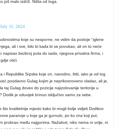
 još malo izdrži. Ništa od toga.
July 31, 2024
bnostima koje su nesporne, ne vidim da postoje “iglene
jega, ali i sve, bilo bi kada bi se povukao, ali on to neće
to napisao bezbroj puta do sada, njegova privatna firma, i
dje otići.
a i Republike Srpske koje on, navodno, štiti, iako je od tog
 već poodavno Gulag kojim je neprikosnoveno vladao, ali je,
a taj Gulag doveo do pozicije najizolovanije teritorije u
t? Dodik je oduvijek brinuo isključivo samo za sebe.
 što kvalitetnije mjesto kako bi mogli bolje vidjeti Dodikov
kove paranoje u koje ga je gurnulo, po ko zna koji put,
kom probrao među najgorima. Nažalost, niko nema ni volje, ni