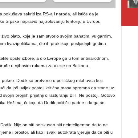
pokušava sakriti iza RS-a i naroda, ali ističe da je
e Srpske napravio najizolovaniju teritoriju u Evropi.
 živo blato, koje je sam stvorio svojim bahatim, vulgarnim,
im kvazipolitikama, što ih praktikuje posljednjih godina.
tekle opšte izbore, a dio Evrope ga u tom antinarodnom,
oruđe u njihovim rukama za akcije na Balkanu.
 pukne: Dodik se pretvorio u političkog mlohavca koji
jući da još uvijek postoji kritična masa spremna da stane uz
vojih brojnih prijetnji o rasturanju BiH. Ne postoji. Gotovo
ika Režima, čekaju da Dodik politički padne i da ga se
o Dodik; Nije on niti neiskusan niti neinteligentan da to ne
jeme i prostor, ali kao i svaki autokrata vjeruje da će biti u