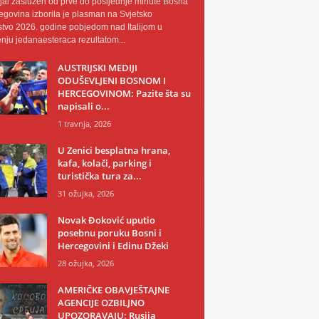
al zaslužen od prve do posljednje minute Bosna
egovina izborila je plasman na Svjetsko
tvo 2026. godine pobjedom nad Italijom u
nju jedanaesteraca rezultatom...
AUSTRIJSKI MEDIJI
ODUŠEVLJENI BOSNOM I
HERCEGOVINOM: Pazite šta su
napisali o...
1 travnja, 2026
U Zenici besplatna hrana,
kafa, kolači, parking i
turistička tura za...
31 ožujka, 2026
Novak Đoković uputio
posebnu poruku Bosni i
Hercegovini i Edinu Džeki
28 ožujka, 2026
AMERIČKE OBAVJEŠTAJNE
AGENCIJE OZBILJNO
UPOZORAVAJU: Rusija