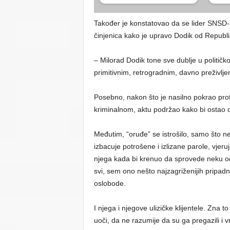
Također je konstatovao da se lider SNSD-a 
činjenica kako je upravo Dodik od Republik
– Milorad Dodik tone sve dublje u političko
primitivnim, retrogradnim, davno preživljen
Posebno, nakon što je nasilno pokrao pro
kriminalnom, aktu podržao kako bi ostao 
Međutim, “oruđe” se istrošilo, samo što ne
izbacuje potrošene i izlizane parole, vjeru
njega kada bi krenuo da sprovede neku od s
svi, sem ono nešto najzagriženijih pripadn
oslobode.
I njega i njegove ulizičke klijentele. Zna t
uoči, da ne razumije da su ga pregazili i vri