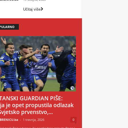
Učitaj više
PULARNO
TANSKI GUARDIAN PIŠE:
ija je opet propustila odlazak
Svjetsko prvenstvo,...
BRENICU.ba
-
1 travnja, 2026
0