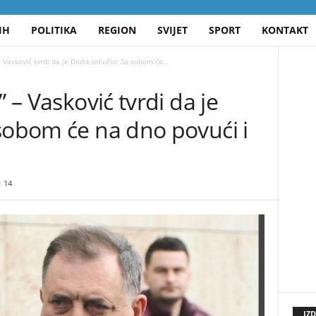
IH
POLITIKA
REGION
SVIJET
SPORT
KONTAKT
– Vasković tvrdi da je Dodik odlučio: Sa sobom će...
” – Vasković tvrdi da je
sobom će na dno povući i
14
IZ