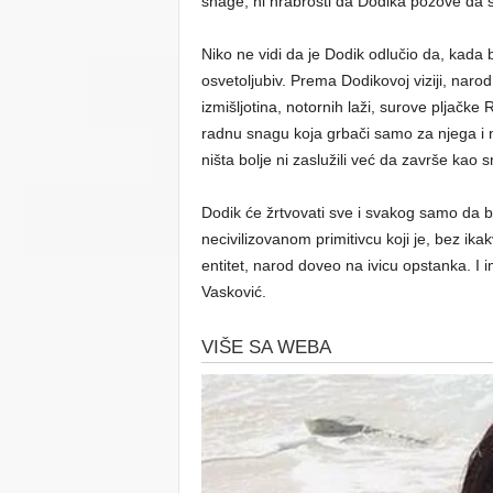
snage, ni hrabrosti da Dodika pozove da s
Niko ne vidi da je Dodik odlučio da, kada 
osvetoljubiv. Prema Dodikovoj viziji, narod 
izmišljotina, notornih laži, surove pljačk
radnu snagu koja grbači samo za njega i nj
ništa bolje ni zaslužili već da završe kao 
Dodik će žrtvovati sve i svakog samo da bi
necivilizovanom primitivcu koji je, bez ika
entitet, narod doveo na ivicu opstanka. I 
Vasković.