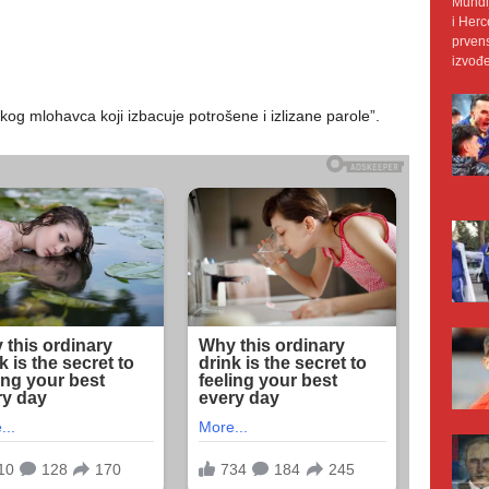
Mundij
i Herc
prvens
izvođe
čkog mlohavca koji izbacuje potrošene i izlizane parole”.