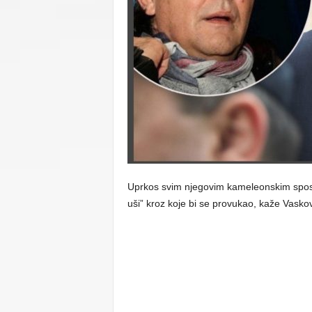
C
U
Uprkos svim njegovim kameleonskim sposo
uši” kroz koje bi se provukao, kaže Vaskov