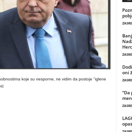
Pozn
pobj
ZASRE
Banj
Nadž
Herc
ZASRE
Dodi
oni 
bnostima koje su nesporne, ne vidim da postoje “iglene
ZASRE
ić
“Da 
mene
ZASRE
LAG
opas
ZASRE