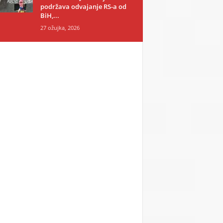
podržava odvajanje RS-a od
BiH,...
27 ožujka, 2026