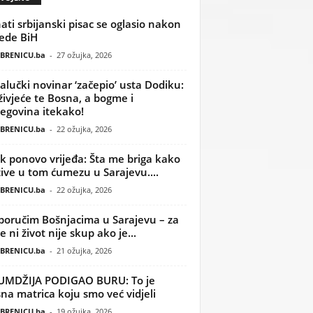
ati srbijanski pisac se oglasio nakon
ede BiH
BRENICU.ba
-
27 ožujka, 2026
alučki novinar ‘začepio’ usta Dodiku:
ivjeće te Bosna, a bogme i
egovina itekako!
BRENICU.ba
-
22 ožujka, 2026
k ponovo vrijeđa: Šta me briga kako
žive u tom ćumezu u Sarajevu....
BRENICU.ba
-
22 ožujka, 2026
poručim Bošnjacima u Sarajevu – za
 ni život nije skup ako je...
BRENICU.ba
-
21 ožujka, 2026
UMDŽIJA PODIGAO BURU: To je
na matrica koju smo već vidjeli
BRENICU.ba
-
19 ožujka, 2026