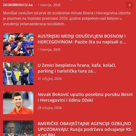
ZASREBRENICU.ba
-
1 travnja, 2026
0
Mundijal zaslužen od prve do posljednje minute Bosna i Hercegovina izborila
je plasman na Svjetsko prvenstvo 2026. godine pobjedom nad Italijom u
izvođenju jedanaesteraca rezultatom...
AUSTRIJSKI MEDIJI ODUŠEVLJENI BOSNOM I
HERCEGOVINOM: Pazite šta su napisali o...
1 travnja, 2026
U Zenici besplatna hrana, kafa, kolači,
parking i turistička tura za...
31 ožujka, 2026
Novak Đoković uputio posebnu poruku Bosni
i Hercegovini i Edinu Džeki
28 ožujka, 2026
AMERIČKE OBAVJEŠTAJNE AGENCIJE OZBILJNO
UPOZORAVAJU: Rusija podržava odvajanje RS-
a od BiH,...