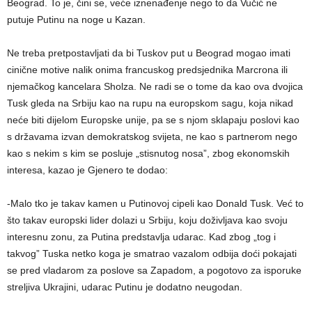
Beograd. To je, čini se, veće iznenađenje nego to da Vučić ne
putuje Putinu na noge u Kazan.
Ne treba pretpostavljati da bi Tuskov put u Beograd mogao imati
cinične motive nalik onima francuskog predsjednika Marcrona ili
njemačkog kancelara Sholza. Ne radi se o tome da kao ova dvojica
Tusk gleda na Srbiju kao na rupu na europskom sagu, koja nikad
neće biti dijelom Europske unije, pa se s njom sklapaju poslovi kao
s državama izvan demokratskog svijeta, ne kao s partnerom nego
kao s nekim s kim se posluje „stisnutog nosa”, zbog ekonomskih
interesa, kazao je Gjenero te dodao:
-Malo tko je takav kamen u Putinovoj cipeli kao Donald Tusk. Već to
što takav europski lider dolazi u Srbiju, koju doživljava kao svoju
interesnu zonu, za Putina predstavlja udarac. Kad zbog „tog i
takvog” Tuska netko koga je smatrao vazalom odbija doći pokajati
se pred vladarom za poslove sa Zapadom, a pogotovo za isporuke
streljiva Ukrajini, udarac Putinu je dodatno neugodan.