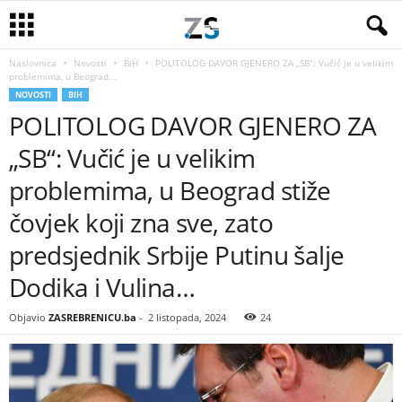
Naslovnica
Novosti
BiH
POLITOLOG DAVOR GJENERO ZA „SB“: Vučić je u velikim
problemima, u Beograd...
NOVOSTI
BIH
POLITOLOG DAVOR GJENERO ZA
„SB“: Vučić je u velikim
problemima, u Beograd stiže
čovjek koji zna sve, zato
predsjednik Srbije Putinu šalje
Dodika i Vulina…
Objavio
ZASREBRENICU.ba
-
2 listopada, 2024
24