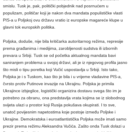
smislu. Tusk je, pak, politički pobjednik nad posrnućem u
populizam, političar koji je nakon dva mandata populističke vlasti
PIS-a u Poljskoj ovu državu vratio iz europske magareće klupe u
glavni tok europskih politika.
Poljska, doduše, nije bila kritičarka autoritarnog režima, represije
prema građanima i medijima, zarobljenosti sudstva ili izbornih
prevara u Srbiji. Tusk se od početka aktualnog mandata bavi
saniranjem problema u svojoj državi, ali je iz njegovog profila jasno
što misli o tipu poretka koji Vučić uspostavlja u Srbiji. Isto tako,
Poljska je i s Tuskom, kao što je bila i u vrijeme vladavine PIS-a,
čvrsto protiv Putinove invazije na Ukrajinu. Poljska je primila
Ukrajince izbjeglice, logistički organizira dostavu svega što im je
potrebno za obranu, ona predstavlja vrata kojima se iz slobodnog
svijeta ulazi u prostor koji Rusija pokušava okupirati. I to sve,
unatoč povijesnim napetostima koje postoje između Poljske i
Ukrajine. Demokratska i euroatlantistička Poljska može imati samo
prezir prema režimu Aleksandra Vučića. Zašto onda Tusk dolazi u