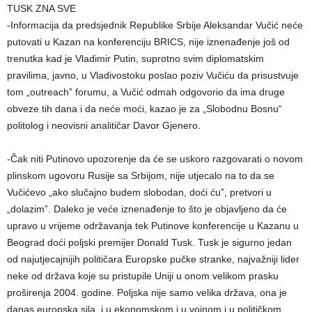
TUSK ZNA SVE
-Informacija da predsjednik Republike Srbije Aleksandar Vučić neće
putovati u Kazan na konferenciju BRICS, nije iznenađenje još od
trenutka kad je Vladimir Putin, suprotno svim diplomatskim
pravilima, javno, u Vladivostoku poslao poziv Vučiću da prisustvuje
tom „outreach” forumu, a Vučić odmah odgovorio da ima druge
obveze tih dana i da neće moći, kazao je za „Slobodnu Bosnu“
politolog i neovisni analitičar Davor Gjenero.
-Čak niti Putinovo upozorenje da će se uskoro razgovarati o novom
plinskom ugovoru Rusije sa Srbijom, nije utjecalo na to da se
Vučićevo „ako slučajno budem slobodan, doći ću”, pretvori u
„dolazim”. Daleko je veće iznenađenje to što je objavljeno da će
upravo u vrijeme održavanja tek Putinove konferencije u Kazanu u
Beograd doći poljski premijer Donald Tusk. Tusk je sigurno jedan
od najutjecajnijih političara Europske pučke stranke, najvažniji lider
neke od država koje su pristupile Uniji u onom velikom prasku
proširenja 2004. godine. Poljska nije samo velika država, ona je
danas europska sila, i u ekonomskom i u vojnom i u političkom