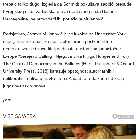
trebalo toliko dugo: izgleda da Schmidt pokušava zaobići presude
Evropskog suda za ljudska prava i Ustavnog suda Bosne i
Hercegovine, ne provodeći ih, poručio je Mujanović.
Podsjetimo, Jasmin Mujanović je politikolog sa Univerzitet York
specijaliziran za politiku post-autoritarne i postkonfliktne
demokratizacije i suvoditelj podcasta o pitanjima jugoistočne
Evrope “Sarajevo Calling”. Njegova prva knjiga Hunger and Fury:
The Crisis of Democracy in the Balkans (Hurst Publishers & Oxford
University Press, 2018) istražuje opstojnost autoritarnih i
neliberalnih oblika upravljanja na Zapadnom Balkanu od kraja
jugoslovenskih ratova.
(SB)