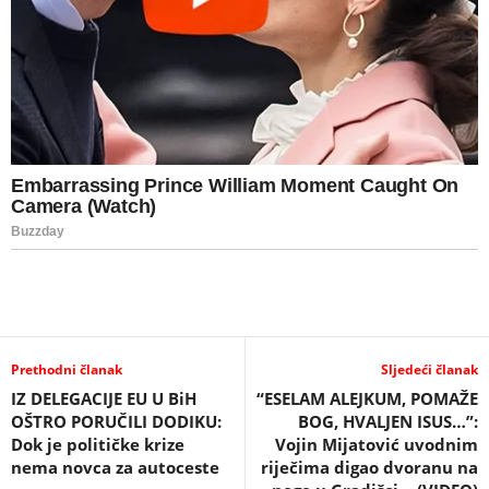
Prethodni članak
Sljedeći članak
IZ DELEGACIJE EU U BiH
“ESELAM ALEJKUM, POMAŽE
OŠTRO PORUČILI DODIKU:
BOG, HVALJEN ISUS…”:
Dok je političke krize
Vojin Mijatović uvodnim
nema novca za autoceste
riječima digao dvoranu na