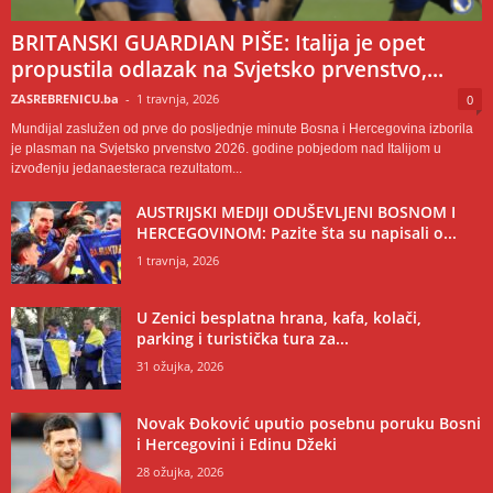
BRITANSKI GUARDIAN PIŠE: Italija je opet
propustila odlazak na Svjetsko prvenstvo,...
ZASREBRENICU.ba
-
1 travnja, 2026
0
Mundijal zaslužen od prve do posljednje minute Bosna i Hercegovina izborila
je plasman na Svjetsko prvenstvo 2026. godine pobjedom nad Italijom u
izvođenju jedanaesteraca rezultatom...
AUSTRIJSKI MEDIJI ODUŠEVLJENI BOSNOM I
HERCEGOVINOM: Pazite šta su napisali o...
1 travnja, 2026
U Zenici besplatna hrana, kafa, kolači,
parking i turistička tura za...
31 ožujka, 2026
Novak Đoković uputio posebnu poruku Bosni
i Hercegovini i Edinu Džeki
28 ožujka, 2026