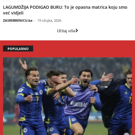
LAGUMDŽIJA PODIGAO BURU: To je opasna matrica koju smo
već vidjeli
ZASREBRENICU.ba
-
19 ožujka, 2026
Učitaj više
POPULARNO