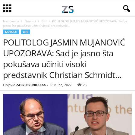
Naslovnica
Novosti
BiH
POLITOLOG JASMIN MUJANOVIĆ UPOZORAVA: Sad je
jasno šta pokušava učiniti visoki predstavnik...
NOVOSTI
BIH
POLITOLOG JASMIN MUJANOVIĆ
UPOZORAVA: Sad je jasno šta
pokušava učiniti visoki
predstavnik Christian Schmidt…
Objavio
ZASREBRENICU.ba
-
18 rujna, 2022
26