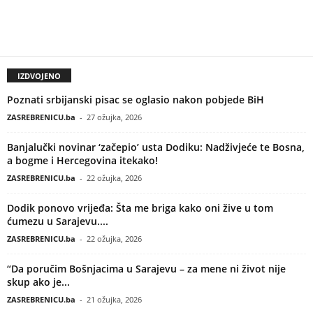
IZDVOJENO
Poznati srbijanski pisac se oglasio nakon pobjede BiH
ZASREBRENICU.ba
-
27 ožujka, 2026
Banjalučki novinar ‘začepio’ usta Dodiku: Nadživjeće te Bosna,
a bogme i Hercegovina itekako!
ZASREBRENICU.ba
-
22 ožujka, 2026
Dodik ponovo vrijeđa: Šta me briga kako oni žive u tom
ćumezu u Sarajevu....
ZASREBRENICU.ba
-
22 ožujka, 2026
“Da poručim Bošnjacima u Sarajevu – za mene ni život nije
skup ako je...
ZASREBRENICU.ba
-
21 ožujka, 2026