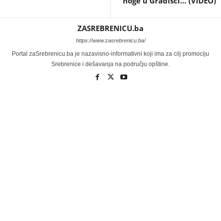
noge u Gradišci… (VIDEO)
ZASREBRENICU.ba
https://www.zasrebrenicu.ba/
Portal zaSrebrenicu.ba je nazavisno-informativni koji ima za cilj promociju
Srebrenice i dešavanja na području opštine.