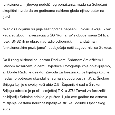
funkcionera i njihovog nedoličnog ponašanja, mada su Sokočani
skeptični i tvrde da on godinama naklono gleda njihov puter na
glavi.
”Radić i Golijanin su prije šest godina hapšeni u okviru akcije ‘Silva’
kada su zbog malverzacija u ŠG ‘Romanija’ slobode lišena 24 lica.
Ipak, SNSD ih je ubrzo nagradio odborničkim mandatima i
funkcionerskim pozicijama”, podsjećaju naši sagovornici sa Sokoca.
Da li zbog bliskosti sa Igorom Dodikom, Srđanom Amidžićem ili
Stašom Košarcem, o čemu svjedoče i fotografije koje objavljujemo,
ali Đorđe Radić je direktor Zavoda za forezničku psihijatriju koju je
nedavno potresao skandal jer su na slobodu pustili T.K. iz Širokog
Brijega koji je u svojoj kući ubio Z.B. Županijski sud u Širokom
Brijegu odredio je prisilni smještaj T.K. u JZU Zavod za forezničku
psihijatriju Sokolac odakle je pušten 1.jula ove godine na osnovu
mišljenja vještaka neuropsihijatrijske struke i odluke Opštinskog
suda.