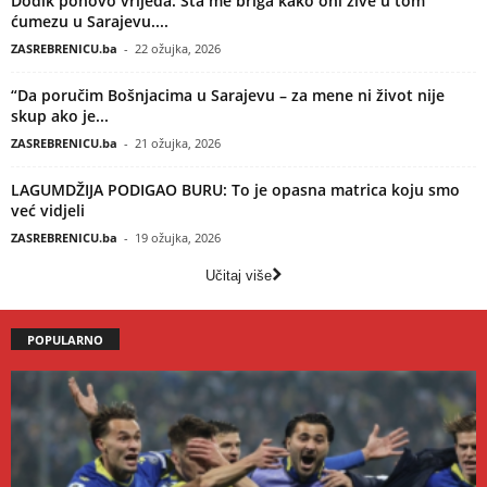
Dodik ponovo vrijeđa: Šta me briga kako oni žive u tom
ćumezu u Sarajevu....
ZASREBRENICU.ba
-
22 ožujka, 2026
“Da poručim Bošnjacima u Sarajevu – za mene ni život nije
skup ako je...
ZASREBRENICU.ba
-
21 ožujka, 2026
LAGUMDŽIJA PODIGAO BURU: To je opasna matrica koju smo
već vidjeli
ZASREBRENICU.ba
-
19 ožujka, 2026
Učitaj više
POPULARNO