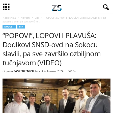
Naslovnica
Novosti
BiH
“POPOVI”, LOPOVI I PLAVUŠA: Dodikovi SNSD-ovci na
Sokocu slavili, pa sve završilo...
NOVOSTI
BIH
“POPOVI”, LOPOVI I PLAVUŠA:
Dodikovi SNSD-ovci na Sokocu
slavili, pa sve završilo ozbiljnom
tučnjavom (VIDEO)
Objavio
ZASREBRENICU.ba
-
4 kolovoza, 2024
16