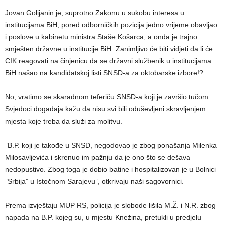
Jovan Golijanin je, suprotno Zakonu u sukobu interesa u
institucijama BiH, pored odborničkih pozicija jedno vrijeme obavljao
i poslove u kabinetu ministra Staše Košarca, a onda je trajno
smješten državne u institucije BiH. Zanimljivo će biti vidjeti da li će
CIK reagovati na činjenicu da se državni službenik u institucijama
BiH našao na kandidatskoj listi SNSD-a za oktobarske izbore!?
No, vratimo se skaradnom teferiču SNSD-a koji je završio tučom.
Svjedoci događaja kažu da nisu svi bili oduševljeni skravljenjem
mjesta koje treba da služi za molitvu.
”B.P. koji je takođe u SNSD, negodovao je zbog ponašanja Milenka
Milosavljevića i skrenuo im pažnju da je ono što se dešava
nedopustivo. Zbog toga je dobio batine i hospitalizovan je u Bolnici
”Srbija” u Istočnom Sarajevu”, otkrivaju naši sagovornici.
Prema izvještaju MUP RS, policija je slobode lišila M.Ž. i N.R. zbog
napada na B.P. kojeg su, u mjestu Knežina, pretukli u predjelu