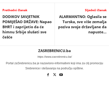
Prethodni članak
Sljedeći članak
DODIKOV SAVJETNIK
ALARMANTNO: Oglasila se
POMIJEŠAO DRŽAVE: Napao
Turska, sve više zemalja
BHRT i zaprijetio da će
poziva svoje državljane da
himnu Srbije slušati sve
napuste…
češće
ZASREBRENICU.ba
https://www.zasrebrenicu.ba/
Portal zaSrebrenicu.ba je nazavisno-informativni koji ima za cilj promociju
Srebrenice i dešavanja na području opštine.