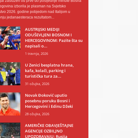
al zaslužen od prve do posljednje minute Bosna
egovina izborila je plasman na Svjetsko
tvo 2026. godine pobjedom nad Italijom u
nju jedanaesteraca rezultatom...
AUSTRIJSKI MEDIJI
ODUŠEVLJENI BOSNOM I
HERCEGOVINOM: Pazite šta su
napisali o...
1 travnja, 2026
U Zenici besplatna hrana,
kafa, kolači, parking i
turistička tura za...
31 ožujka, 2026
Novak Đoković uputio
posebnu poruku Bosni i
Hercegovini i Edinu Džeki
28 ožujka, 2026
AMERIČKE OBAVJEŠTAJNE
AGENCIJE OZBILJNO
UPOZORAVAJU: Rusija