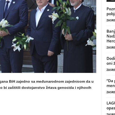
Pozn
pobj
ZASRE
Banj
Nadž
Herc
ZASRE
Dodi
oni 
ZASRE
“Da 
organa BiH zajedno sa međunarodnom zajednicom da u
mene
 bi zaštitili dostojanstvo žrtava genocida i njihovih
ZASRE
LAG
opas
ZASRE