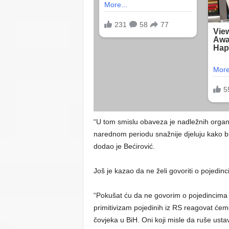
“U tom smislu obaveza je nadležnih org
narednom periodu snažnije djeluju kako bi z
dodao je Bećirović.
Još je kazao da ne želi govoriti o pojedin
“Pokušat ću da ne govorim o pojedincima 
primitivizam pojedinih iz RS reagovat ćem
čovjeka u BiH. Oni koji misle da ruše ust