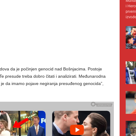
Mundij
i Herc
prvens
izvođe
dova da je počinjen genocid nad Bošnjacima. Postoje
e presude treba dobro čitati i analizirati. Međunarodna
o je da imamo pojave negiranja presuđenog genocida”,