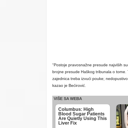
“Postoje pravosnažne presude najviših su
brojne presude Haškog tribunala o tome. T
zajednica treba izvući pouke; nedopustiv
kazao je Bećirović.