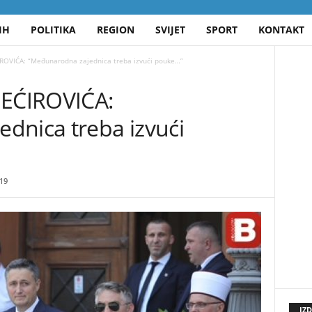
IH
POLITIKA
REGION
SVIJET
SPORT
KONTAKT
OVIĆA: “Međunarodna zajednica treba izvući pouke…”
EĆIROVIĆA:
dnica treba izvući
19
IZ