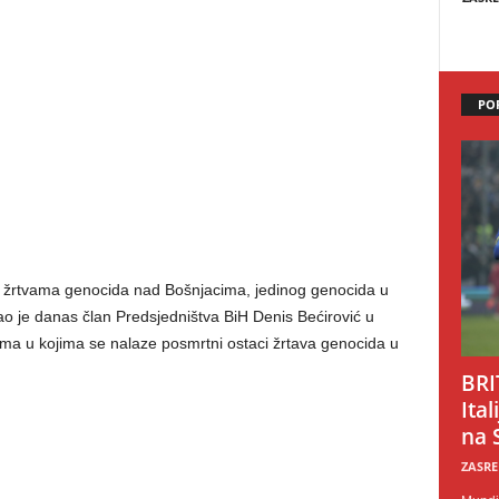
PO
 žrtvama genocida nad Bošnjacima, jedinog genocida u
o je danas član Predsjedništva BiH Denis Bećirović u
ima u kojima se nalaze posmrtni ostaci žrtava genocida u
BRI
Ital
na 
ZASRE