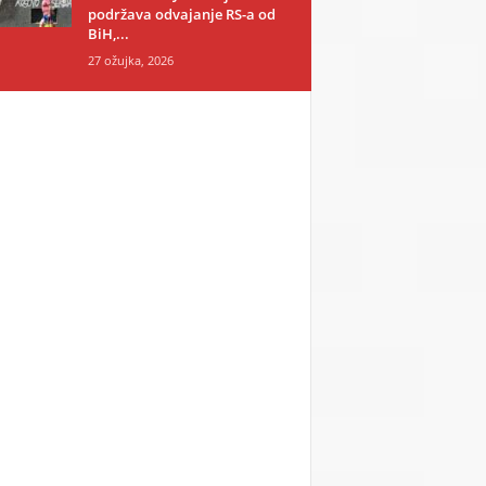
podržava odvajanje RS-a od
BiH,...
27 ožujka, 2026