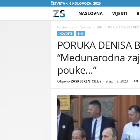
ČETVRTAK, 6 KOLOVOZA, 2026
NASLOVNA
VIJESTI
B
Z
A
Naslovnica
Novosti
BiH
PORUKA DENISA BEĆIR
NOVOSTI
BIH
PORUKA DENISA B
S
“Međunarodna zaje
R
pouke…”
E
Objavio
ZASREBRENICU.ba
-
9 srpnja, 2023
B
R
E
N
I