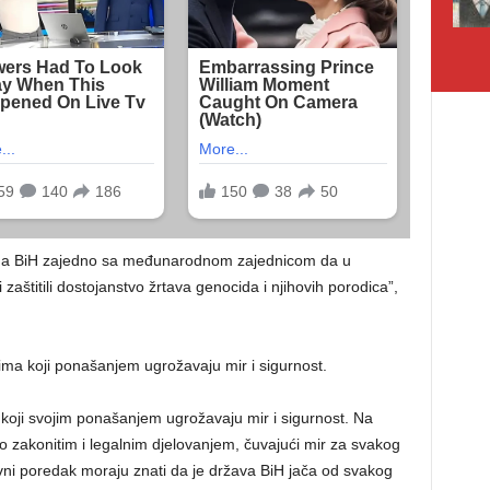
ana BiH zajedno sa međunarodnom zajednicom da u
aštitili dostojanstvo žrtava genocida i njihovih porodica”,
cima koji ponašanjem ugrožavaju mir i sigurnost.
koji svojim ponašanjem ugrožavaju mir i sigurnost. Na
o zakonitim i legalnim djelovanjem, čuvajući mir za svakog
avni poredak moraju znati da je država BiH jača od svakog