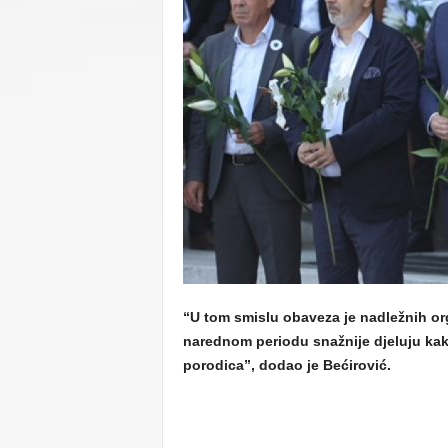
C
U
“U tom smislu obaveza je nadležnih 
narednom periodu snažnije djeluju kako
porodica”, dodao je Bećirović.