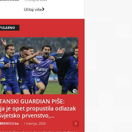
Učitaj više
PULARNO
TANSKI GUARDIAN PIŠE:
ija je opet propustila odlazak
Svjetsko prvenstvo,...
BRENICU.ba
-
1 travnja, 2026
0