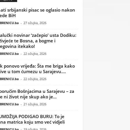
ati srbijanski pisac se oglasio nakon
ede BiH
BRENICU.ba
-
27 ožujka, 2026
alučki novinar ‘začepio’ usta Dodiku:
ivjeće te Bosna, a bogme i
egovina itekako!
BRENICU.ba
-
22 ožujka, 2026
k ponovo vrijeđa: Šta me briga kako
žive u tom ćumezu u Sarajevu....
BRENICU.ba
-
22 ožujka, 2026
poručim Bošnjacima u Sarajevu – za
 ni život nije skup ako je...
BRENICU.ba
-
21 ožujka, 2026
UMDŽIJA PODIGAO BURU: To je
na matrica koju smo već vidjeli
BRENICU.ba
-
19 ožujka, 2026