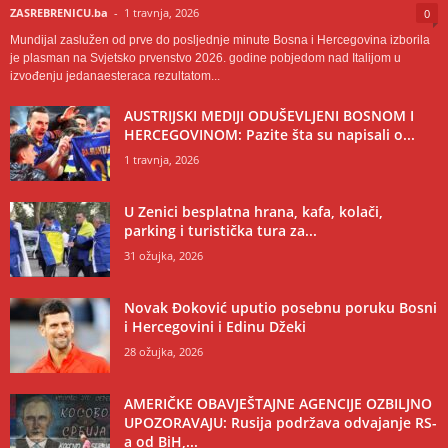
ZASREBRENICU.ba
-
1 travnja, 2026
0
Mundijal zaslužen od prve do posljednje minute Bosna i Hercegovina izborila
je plasman na Svjetsko prvenstvo 2026. godine pobjedom nad Italijom u
izvođenju jedanaesteraca rezultatom...
AUSTRIJSKI MEDIJI ODUŠEVLJENI BOSNOM I
HERCEGOVINOM: Pazite šta su napisali o...
1 travnja, 2026
U Zenici besplatna hrana, kafa, kolači,
parking i turistička tura za...
31 ožujka, 2026
Novak Đoković uputio posebnu poruku Bosni
i Hercegovini i Edinu Džeki
28 ožujka, 2026
AMERIČKE OBAVJEŠTAJNE AGENCIJE OZBILJNO
UPOZORAVAJU: Rusija podržava odvajanje RS-
a od BiH,...