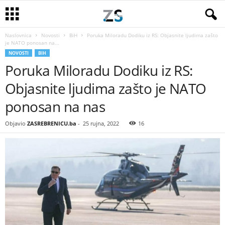
Naslovnica
Novosti
BiH
Poruka Miloradu Dodiku iz RS: Objasnite ljudima zašto
je NATO ponosan na...
NOVOSTI
BIH
Poruka Miloradu Dodiku iz RS:
Objasnite ljudima zašto je NATO
ponosan na nas
Objavio
ZASREBRENICU.ba
-
25 rujna, 2022
16