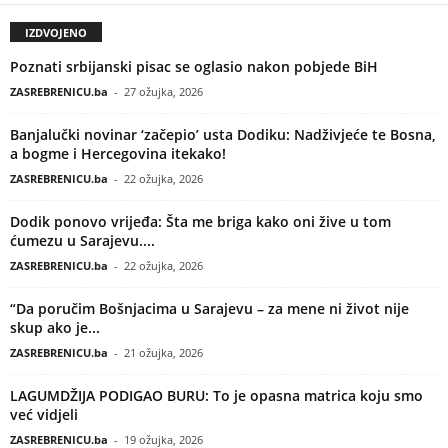
IZDVOJENO
Poznati srbijanski pisac se oglasio nakon pobjede BiH
ZASREBRENICU.ba
-
27 ožujka, 2026
Banjalučki novinar ‘začepio’ usta Dodiku: Nadživjeće te Bosna,
a bogme i Hercegovina itekako!
ZASREBRENICU.ba
-
22 ožujka, 2026
Dodik ponovo vrijeđa: Šta me briga kako oni žive u tom
ćumezu u Sarajevu....
ZASREBRENICU.ba
-
22 ožujka, 2026
“Da poručim Bošnjacima u Sarajevu – za mene ni život nije
skup ako je...
ZASREBRENICU.ba
-
21 ožujka, 2026
LAGUMDŽIJA PODIGAO BURU: To je opasna matrica koju smo
već vidjeli
ZASREBRENICU.ba
-
19 ožujka, 2026