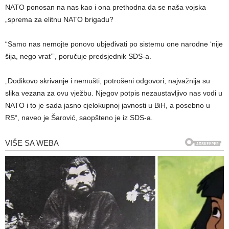
NATO ponosan na nas kao i ona prethodna da se naša vojska
„sprema za elitnu NATO brigadu?
“Samo nas nemojte ponovo ubjeđivati po sistemu one narodne ‘nije
šija, nego vrat’”, poručuje predsjednik SDS-a.
„Dodikovo skrivanje i nemušti, potrošeni odgovori, najvažnija su
slika vezana za ovu vježbu. Njegov potpis nezaustavljivo nas vodi u
NATO i to je sada jasno cjelokupnoj javnosti u BiH, a posebno u
RS“, naveo je Šarović, saopšteno je iz SDS-a.