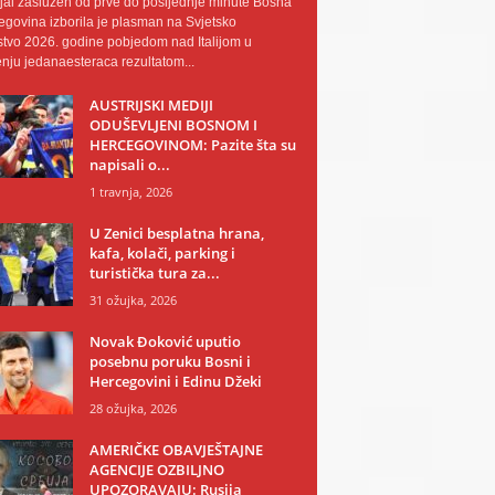
al zaslužen od prve do posljednje minute Bosna
egovina izborila je plasman na Svjetsko
tvo 2026. godine pobjedom nad Italijom u
nju jedanaesteraca rezultatom...
AUSTRIJSKI MEDIJI
ODUŠEVLJENI BOSNOM I
HERCEGOVINOM: Pazite šta su
napisali o...
1 travnja, 2026
U Zenici besplatna hrana,
kafa, kolači, parking i
turistička tura za...
31 ožujka, 2026
Novak Đoković uputio
posebnu poruku Bosni i
Hercegovini i Edinu Džeki
28 ožujka, 2026
AMERIČKE OBAVJEŠTAJNE
AGENCIJE OZBILJNO
UPOZORAVAJU: Rusija