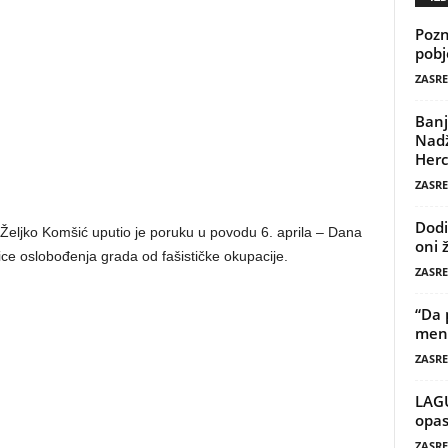
Pozn
pobj
ZASRE
Banj
Nadž
Herc
ZASRE
Dodi
Željko Komšić uputio je poruku u povodu 6. aprila – Dana
oni 
ice oslobođenja grada od fašističke okupacije.
ZASRE
“Da 
mene
ZASRE
LAG
opas
ZASRE