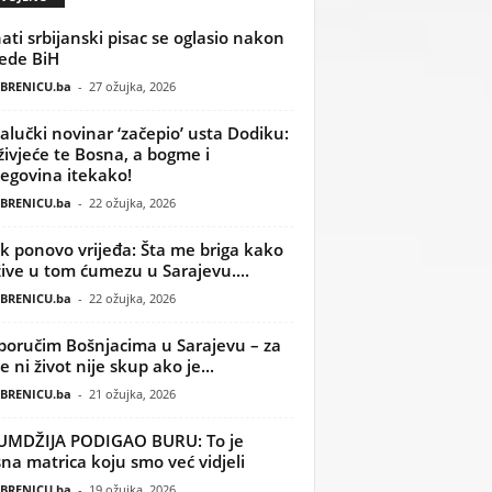
ati srbijanski pisac se oglasio nakon
ede BiH
BRENICU.ba
-
27 ožujka, 2026
alučki novinar ‘začepio’ usta Dodiku:
ivjeće te Bosna, a bogme i
egovina itekako!
BRENICU.ba
-
22 ožujka, 2026
k ponovo vrijeđa: Šta me briga kako
žive u tom ćumezu u Sarajevu....
BRENICU.ba
-
22 ožujka, 2026
poručim Bošnjacima u Sarajevu – za
 ni život nije skup ako je...
BRENICU.ba
-
21 ožujka, 2026
UMDŽIJA PODIGAO BURU: To je
na matrica koju smo već vidjeli
BRENICU.ba
-
19 ožujka, 2026