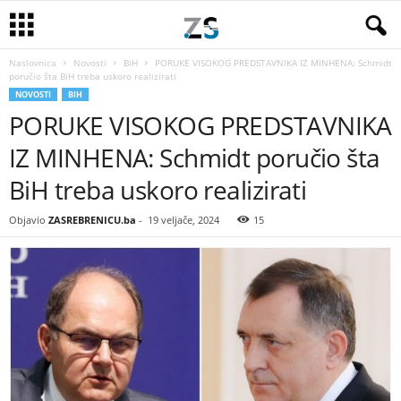
Naslovnica
Novosti
BiH
PORUKE VISOKOG PREDSTAVNIKA IZ MINHENA: Schmidt
poručio šta BiH treba uskoro realizirati
NOVOSTI
BIH
PORUKE VISOKOG PREDSTAVNIKA
IZ MINHENA: Schmidt poručio šta
BiH treba uskoro realizirati
Objavio
ZASREBRENICU.ba
-
19 veljače, 2024
15