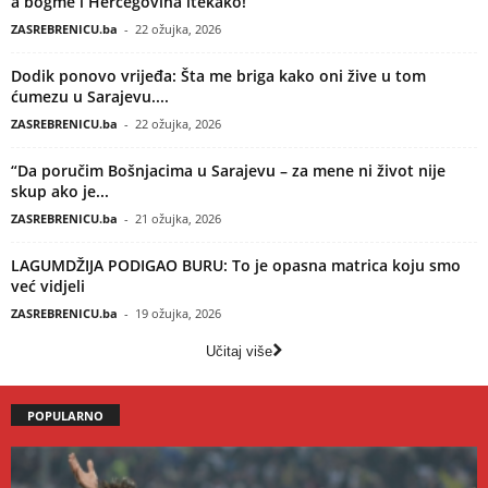
a bogme i Hercegovina itekako!
ZASREBRENICU.ba
-
22 ožujka, 2026
Dodik ponovo vrijeđa: Šta me briga kako oni žive u tom
ćumezu u Sarajevu....
ZASREBRENICU.ba
-
22 ožujka, 2026
“Da poručim Bošnjacima u Sarajevu – za mene ni život nije
skup ako je...
ZASREBRENICU.ba
-
21 ožujka, 2026
LAGUMDŽIJA PODIGAO BURU: To je opasna matrica koju smo
već vidjeli
ZASREBRENICU.ba
-
19 ožujka, 2026
Učitaj više
POPULARNO