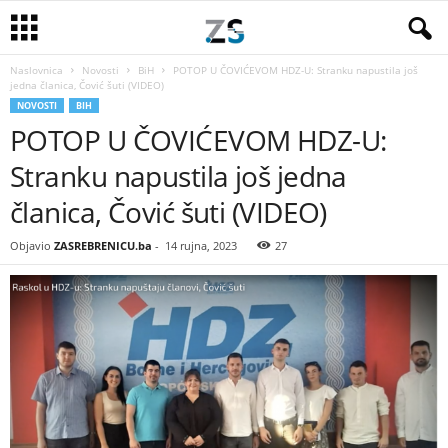
Naslovnica
Novosti
BiH
POTOP U ČOVIĆEVOM HDZ-U: Stranku napustila još
jedna članica, Čović šuti (VIDEO)
NOVOSTI
BIH
POTOP U ČOVIĆEVOM HDZ-U:
Stranku napustila još jedna
članica, Čović šuti (VIDEO)
Objavio
ZASREBRENICU.ba
-
14 rujna, 2023
27