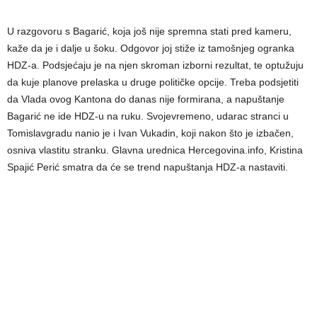
U razgovoru s Bagarić, koja još nije spremna stati pred kameru,
kaže da je i dalje u šoku. Odgovor joj stiže iz tamošnjeg ogranka
HDZ-a. Podsjećaju je na njen skroman izborni rezultat, te optužuju
da kuje planove prelaska u druge političke opcije. Treba podsjetiti
da Vlada ovog Kantona do danas nije formirana, a napuštanje
Bagarić ne ide HDZ-u na ruku. Svojevremeno, udarac stranci u
Tomislavgradu nanio je i Ivan Vukadin, koji nakon što je izbačen,
osniva vlastitu stranku. Glavna urednica Hercegovina.info, Kristina
Spajić Perić smatra da će se trend napuštanja HDZ-a nastaviti.