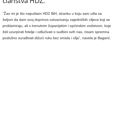
članstva HDZ.
“Žao mi je što napuštam HDZ BiH, stranku u koju sam ušla sa
željom da dam svoj doprinos ostvarivanju zajedničkih ciljeva koji se
proklamiraju, ali s trenutnim županijskim i općinskim vodstvom, koje
želi uzurpirati fotelje i odlučivati o sudbini svih nas, nisam spremna
poslušno surađivati dižući ruku bez smisla i cilja”, navela je Bagarić.