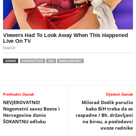
OZNAKE
DRAGAN ČOVIĆ
HDZ
MARIJA BAGARIC
Prethodni članak
Sljedeći članak
NEVJEROVATNO!
Milorad Dodik poručio
Nogometni savez Bosne i
kako BiH treba da se
Hercegovine donio
raspadne / Bh. državljani
ŠOKANTNU odluku
na birou, a poslodavci
uvoze radnike