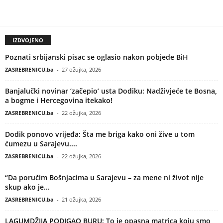
IZDVOJENO
Poznati srbijanski pisac se oglasio nakon pobjede BiH
ZASREBRENICU.ba
-
27 ožujka, 2026
Banjalučki novinar ‘začepio’ usta Dodiku: Nadživjeće te Bosna,
a bogme i Hercegovina itekako!
ZASREBRENICU.ba
-
22 ožujka, 2026
Dodik ponovo vrijeđa: Šta me briga kako oni žive u tom
ćumezu u Sarajevu....
ZASREBRENICU.ba
-
22 ožujka, 2026
“Da poručim Bošnjacima u Sarajevu – za mene ni život nije
skup ako je...
ZASREBRENICU.ba
-
21 ožujka, 2026
LAGUMDŽIJA PODIGAO BURU: To je opasna matrica koju smo