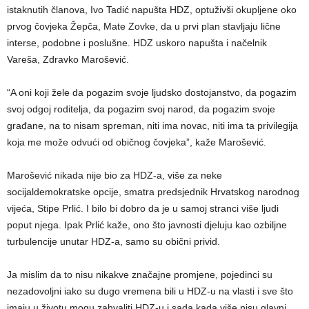
istaknutih članova, Ivo Tadić napušta HDZ, optuživši okupljene oko
prvog čovjeka Žepča, Mate Zovke, da u prvi plan stavljaju lične
interse, podobne i poslušne. HDZ uskoro napušta i načelnik
Vareša, Zdravko Marošević.
“A oni koji žele da pogazim svoje ljudsko dostojanstvo, da pogazim
svoj odgoj roditelja, da pogazim svoj narod, da pogazim svoje
građane, na to nisam spreman, niti ima novac, niti ima ta privilegija
koja me može odvući od običnog čovjeka”, kaže Marošević.
Marošević nikada nije bio za HDZ-a, više za neke
socijaldemokratske opcije, smatra predsjednik Hrvatskog narodnog
vijeća, Stipe Prlić. I bilo bi dobro da je u samoj stranci više ljudi
poput njega. Ipak Prlić kaže, ono što javnosti djeluju kao ozbiljne
turbulencije unutar HDZ-a, samo su obični privid.
Ja mislim da to nisu nikakve značajne promjene, pojedinci su
nezadovoljni iako su dugo vremena bili u HDZ-u na vlasti i sve što
imaju u životu mogu zahvaliti HDZ-u i sada kada više nisu glavni