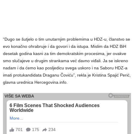
“Dugo se šutjelo o tim unutarnjim problemima u HDZ-u, članstvo se
evo konačno ohrabruje i da govori i da istupa. Mislim da HDZ BiH
desetak godina kasni za tim demokratskim procesima, jer ovakve
smo slučajeve u drugim strankama već davno viđali. Ja se iskreno
nadam i da ćemo kao posljedicu svega uskoro i na Saboru HDZ-a
imati protukandidata Draganu Čoviću”, rekla je Kristina Spajić Perić,
glavna urednica Hercegovina.info.