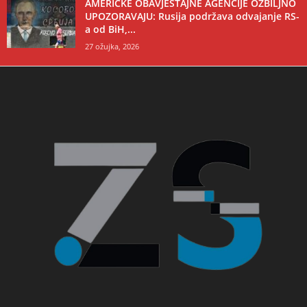
AMERIČKE OBAVJEŠTAJNE AGENCIJE OZBILJNO
UPOZORAVAJU: Rusija podržava odvajanje RS-
a od BiH,...
27 ožujka, 2026