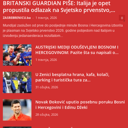
BRITANSKI GUARDIAN PIŠE: Italija je opet
propustila odlazak na Svjetsko prvenstvo,...
ZASREBRENICU.ba
-
1 travnja, 2026
0
Mundijal zaslužen od prve do posljednje minute Bosna i Hercegovina izborila
je plasman na Svjetsko prvenstvo 2026. godine pobjedom nad Italijom u
izvođenju jedanaesteraca rezultatom...
AUSTRIJSKI MEDIJI ODUŠEVLJENI BOSNOM I
HERCEGOVINOM: Pazite šta su napisali o...
1 travnja, 2026
U Zenici besplatna hrana, kafa, kolači,
parking i turistička tura za...
31 ožujka, 2026
Novak Đoković uputio posebnu poruku Bosni
i Hercegovini i Edinu Džeki
28 ožujka, 2026