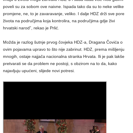
poveli su za sobom ove naivne. Ispada tako da su to neke velike
promjene, ne, to je zavaravanje, veliko. I dalje HDZ drži sve pore
života na područjima koja kontrolira, na područjima gdje živi
hrvatski narod”, rekao je Prlić.
Možda je razlog šutnje prvog čovjeka HDZ-a, Dragana Čovića o
ovim pojavama upravo to što nije zabrinut. HDZ, prema mišljenju
mnogih, ostaje najjača nacionalna stranka Hrvata. Ili je pak lakše
pretvarati se da problem ne postoji, s obzirom na to da, kako
najavljuju upućeni, slijede novi potresi.