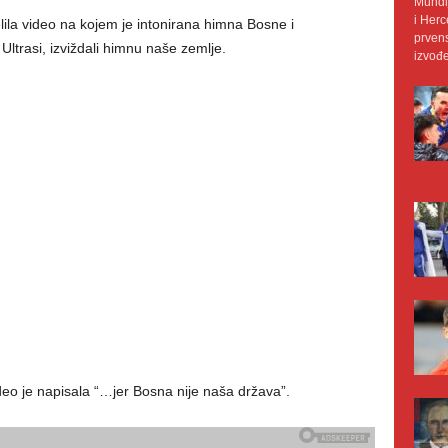
Mundij
i Herc
elila video na kojem je intonirana himna Bosne i
prvens
Ultrasi, izviždali himnu naše zemlje.
izvođe
eo je napisala “…jer Bosna nije naša država”.