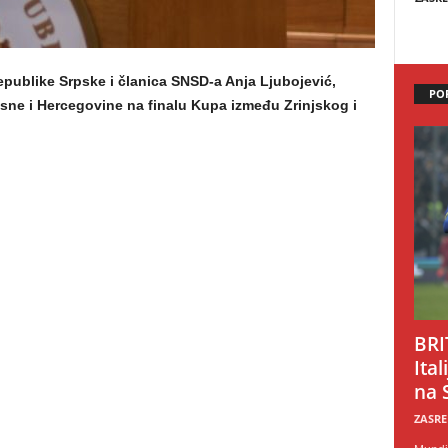
ublike Srpske i članica SNSD-a Anja Ljubojević,
PO
sne i Hercegovine na finalu Kupa između Zrinjskog i
BRI
Ital
na 
ZASRE