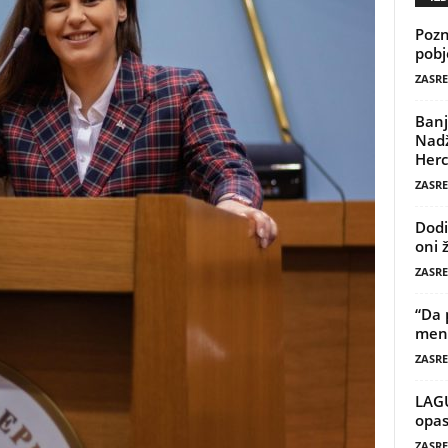
Pozn
pobj
ZASRE
Banj
Nadž
Herc
ZASRE
Dodi
oni 
ZASRE
“Da 
mene
ZASRE
LAG
opas
ZASRE