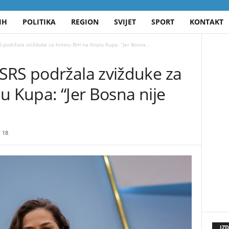
IH
POLITIKA
REGION
SVIJET
SPORT
KONTAKT
 podržala zvižduke za himnu BiH na finalu Kupa: “Jer Bosna...
SRS podržala zvižduke za
u Kupa: “Jer Bosna nije
18
IZ