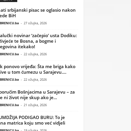
ati srbijanski pisac se oglasio nakon
ede BiH
BRENICU.ba
-
27 ožujka, 2026
alučki novinar ‘začepio’ usta Dodiku:
ivjeće te Bosna, a bogme i
egovina itekako!
BRENICU.ba
-
22 ožujka, 2026
k ponovo vrijeđa: Šta me briga kako
žive u tom ćumezu u Sarajevu....
BRENICU.ba
-
22 ožujka, 2026
poručim Bošnjacima u Sarajevu – za
 ni život nije skup ako je...
BRENICU.ba
-
21 ožujka, 2026
UMDŽIJA PODIGAO BURU: To je
na matrica koju smo već vidjeli
BRENICU.ba
-
19 ožujka, 2026