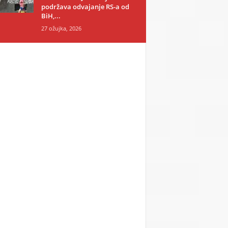
podržava odvajanje RS-a od
BiH,...
27 ožujka, 2026