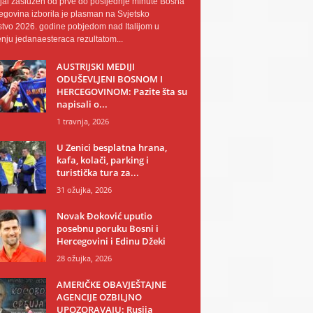
al zaslužen od prve do posljednje minute Bosna
egovina izborila je plasman na Svjetsko
tvo 2026. godine pobjedom nad Italijom u
nju jedanaesteraca rezultatom...
AUSTRIJSKI MEDIJI
ODUŠEVLJENI BOSNOM I
HERCEGOVINOM: Pazite šta su
napisali o...
1 travnja, 2026
U Zenici besplatna hrana,
kafa, kolači, parking i
turistička tura za...
31 ožujka, 2026
Novak Đoković uputio
posebnu poruku Bosni i
Hercegovini i Edinu Džeki
28 ožujka, 2026
AMERIČKE OBAVJEŠTAJNE
AGENCIJE OZBILJNO
UPOZORAVAJU: Rusija