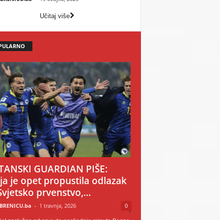
Učitaj više
PULARNO
TANSKI GUARDIAN PIŠE:
ija je opet propustila odlazak
Svjetsko prvenstvo,...
BRENICU.ba
-
1 travnja, 2026
0