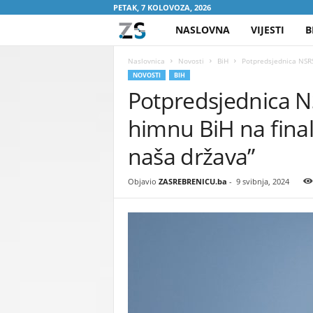
PETAK, 7 KOLOVOZA, 2026
NASLOVNA
VIJESTI
B
Z
A
Naslovnica
Novosti
BiH
Potpredsjednica NSRS
NOVOSTI
BIH
Potpredsjednica N
S
himnu BiH na final
R
naša država”
E
Objavio
ZASREBRENICU.ba
-
9 svibnja, 2024
B
R
E
N
I