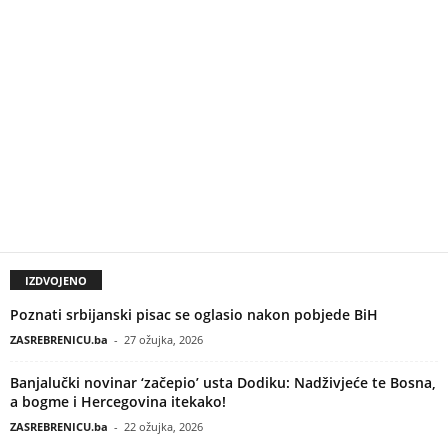
IZDVOJENO
Poznati srbijanski pisac se oglasio nakon pobjede BiH
ZASREBRENICU.ba
-
27 ožujka, 2026
Banjalučki novinar ‘začepio’ usta Dodiku: Nadživjeće te Bosna,
a bogme i Hercegovina itekako!
ZASREBRENICU.ba
-
22 ožujka, 2026