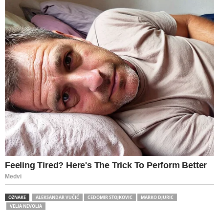
OZNAKE
ALEKSANDAR VUČIĆ
CEDOMIR STOJKOVIC
MARKO DJURIC
VELJA NEVOLJA