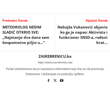
Prethodni članak
Sljedeći članak
METEOROLOG NEDIM
Nebojša Vukanović objavio
SLADIĆ OTKRIO SVE:
ko ga je napao: Aktivista i
„Najmanje dva dana sam
funkcioner SNSD-a, rođeni
bespomoćno piljio u…“
brat…
ZASREBRENICU.ba
https://www.zasrebrenicu.ba/
Portal zaSrebrenicu.ba je nazavisno-informativni koji ima za cilj promociju
Srebrenice i dešavanja na području opštine.