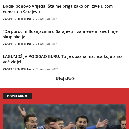
Dodik ponovo vrijeđa: Šta me briga kako oni žive u tom
ćumezu u Sarajevu....
ZASREBRENICU.ba
-
22 ožujka, 2026
“Da poručim Bošnjacima u Sarajevu – za mene ni život nije
skup ako je...
ZASREBRENICU.ba
-
21 ožujka, 2026
LAGUMDŽIJA PODIGAO BURU: To je opasna matrica koju smo
već vidjeli
ZASREBRENICU.ba
-
19 ožujka, 2026
Učitaj više
POPULARNO