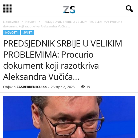
Naslovnica
Novosti
PREDSJEDNIK SRBIJE U VELIKIM PROBLEMIMA: Procurio
dokument koji razotkriva Aleksandra Vučića…
NOVOSTI
SVIJET
PREDSJEDNIK SRBIJE U VELIKIM
PROBLEMIMA: Procurio
dokument koji razotkriva
Aleksandra Vučića…
Objavio
ZASREBRENICU.ba
-
26 srpnja, 2023
19