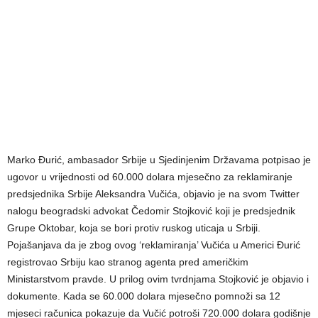
Marko Đurić, ambasador Srbije u Sjedinjenim Državama potpisao je
ugovor u vrijednosti od 60.000 dolara mjesečno za reklamiranje
predsjednika Srbije Aleksandra Vučića, objavio je na svom Twitter
nalogu beogradski advokat Čedomir Stojković koji je predsjednik
Grupe Oktobar, koja se bori protiv ruskog uticaja u Srbiji.
Pojašanjava da je zbog ovog ‘reklamiranja’ Vučića u Americi Đurić
registrovao Srbiju kao stranog agenta pred američkim
Ministarstvom pravde. U prilog ovim tvrdnjama Stojković je objavio i
dokumente. Kada se 60.000 dolara mjesečno pomnoži sa 12
mjeseci računica pokazuje da Vučić potroši 720.000 dolara godišnje