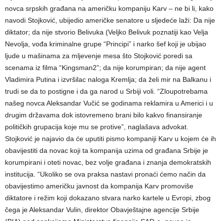
novca srpskih građana na američku kompaniju Karv – ne bi li, kako
navodi Stojković, ubijedio američke senatore u sljedeće laži: Da nije
diktator; da nije stvorio Belivuka (Veljko Belivuk poznatiji kao Velja
Nevolja, vođa kriminalne grupe “Principi” i narko šef koji je ubijao
ljude u mašinama za mljevenje mesa što Stojković poredi sa
scenama iz filma “Kingsman2”; da nije korumpiran; da nije agent
Vladimira Putina i izvršilac naloga Kremlja; da želi mir na Balkanu i
trudi se da to postigne i da ga narod u Srbiji voli. “Zloupotrebama
našeg novca Aleksandar Vučić se godinama reklamira u Americi i u
drugim državama dok istovremeno brani bilo kakvo finansiranje
političkih grupacija koje mu se protive”, naglašava advokat.
Stojković je najavio da će uputiti pismo kompaniji Karv u kojem će ih
obavijestiti da novac koji ta kompanija uzima od građana Srbije je
korumpirani i oteti novac, bez volje građana i znanja demokratskih
institucija. “Ukoliko se ova praksa nastavi pronaći ćemo način da
obavijestimo američku javnost da kompanija Karv promoviše
diktatore i režim koji dokazano stvara narko kartele u Evropi, zbog
čega je Aleksandar Vulin, direktor Obavještajne agencije Srbije