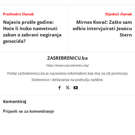
Prethodni članak
Sljedeći članak
Najavio prošle godine:
Mirnes Kovač: Zašto sam
Hoće li Inzko nametnuti
odbio intervjuirati Jessicu
zakon o zabrani negiranja
Stern
genocida?
ZASREBRENICU.ba
https://www.zasrebrenicu.ba/
Portal zaSrebrenicu.ba je nazavisno-informativni koji ima za cilj promociju
Srebrenice i dešavanja na području opštine.
Komentiraj
Prijaviti se za komentiranje