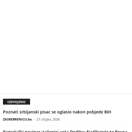
IZDVOJENO
Poznati srbijanski pisac se oglasio nakon pobjede BiH
ZASREBRENICU.ba
-
27 ožujka, 2026
Banjalučki novinar ‘začepio’ usta Dodiku: Nadživjeće te Bosna,