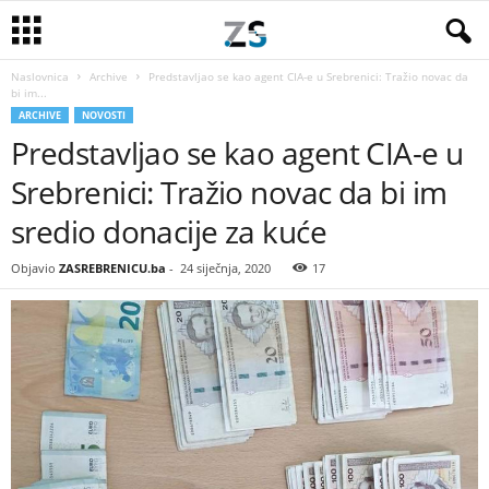
Naslovnica
Archive
Predstavljao se kao agent CIA-e u Srebrenici: Tražio novac da
bi im...
ARCHIVE
NOVOSTI
Predstavljao se kao agent CIA-e u
Srebrenici: Tražio novac da bi im
sredio donacije za kuće
Objavio
ZASREBRENICU.ba
-
24 siječnja, 2020
17