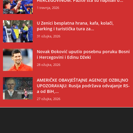
HERCEGOVINOM: Pazite šta su napisali o...
1 travnja, 2026
U Zenici besplatna hrana, kafa, kolači,
parking i turistička tura za...
31 ožujka, 2026
Novak Đoković uputio posebnu poruku Bosni
i Hercegovini i Edinu Džeki
28 ožujka, 2026
AMERIČKE OBAVJEŠTAJNE AGENCIJE OZBILJNO
UPOZORAVAJU: Rusija podržava odvajanje RS-
a od BiH,...
27 ožujka, 2026