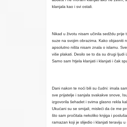
klanjala kao i svi ostali.
Nikad u životu nisam učinila sedždu prije
suze na svojim obrazima. Kako objasniti n
apsolutno ništa nisam znala o islamu. Sve
više plakati. Desilo se to da su drugi ljud
Samo sam htjela klanjati i klanjati i čak sp
Dani nakon te noći bili su čudni: imala sam
sve prijatelje i sanjala svakakve snove, Is
izgovorila šehadet i svima glasno rekla k
Ukućani su se smijali, misleći da će me p
što sam pročitala nekoliko knjiga i posluš
ramazan koji je slijedio i klanjati teraviju 