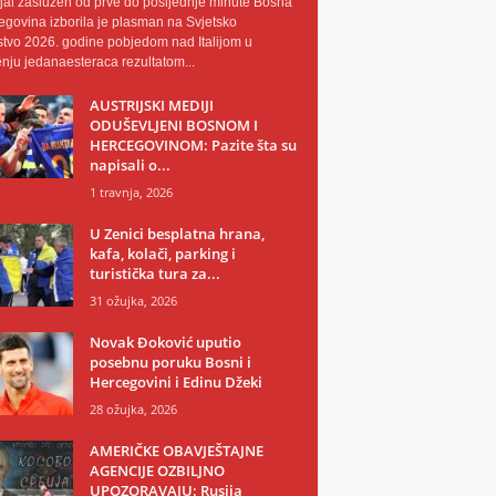
al zaslužen od prve do posljednje minute Bosna
egovina izborila je plasman na Svjetsko
tvo 2026. godine pobjedom nad Italijom u
nju jedanaesteraca rezultatom...
AUSTRIJSKI MEDIJI
ODUŠEVLJENI BOSNOM I
HERCEGOVINOM: Pazite šta su
napisali o...
1 travnja, 2026
U Zenici besplatna hrana,
kafa, kolači, parking i
turistička tura za...
31 ožujka, 2026
Novak Đoković uputio
posebnu poruku Bosni i
Hercegovini i Edinu Džeki
28 ožujka, 2026
AMERIČKE OBAVJEŠTAJNE
AGENCIJE OZBILJNO
UPOZORAVAJU: Rusija