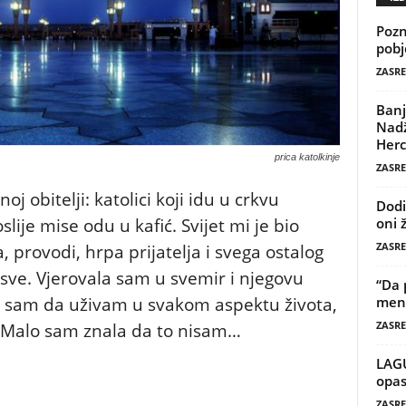
Pozn
pobj
ZASRE
Banj
Nadž
Herc
prica katolkinje
ZASRE
 obitelji: katolici koji idu u crkvu
Dodi
lije mise odu u kafić. Svijet mi je bio
oni 
ZASRE
 provodi, hrpa prijatelja i svega ostalog
sve. Vjerovala sam u svemir i njegovu
“Da 
a sam da uživam u svakom aspektu života,
mene
ZASRE
 Malo sam znala da to nisam…
LAG
opas
ZASRE