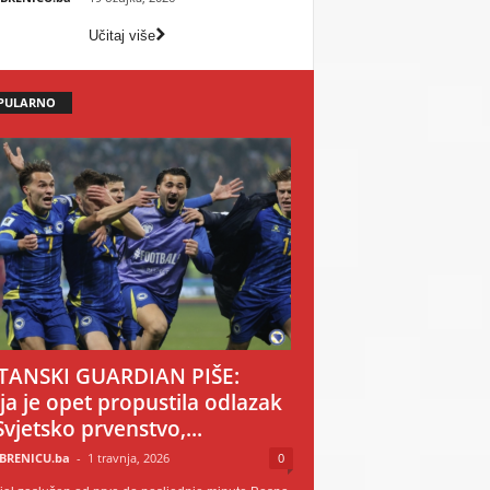
Učitaj više
PULARNO
TANSKI GUARDIAN PIŠE:
ija je opet propustila odlazak
Svjetsko prvenstvo,...
BRENICU.ba
-
1 travnja, 2026
0