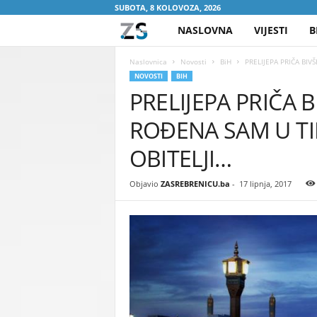
SUBOTA, 8 KOLOVOZA, 2026
NASLOVNA
VIJESTI
B
Z
A
Naslovnica
Novosti
BiH
PRELIJEPA PRIČA BIV
NOVOSTI
BIH
PRELIJEPA PRIČA B
S
ROĐENA SAM U T
R
OBITELJI…
E
Objavio
ZASREBRENICU.ba
-
17 lipnja, 2017
B
R
E
N
I