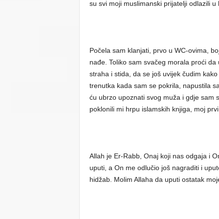
su svi moji muslimanski prijatelji odlazili u 
Počela sam klanjati, prvo u WC-ovima, boje
nađe. Toliko sam svačeg morala proći da 
straha i stida, da se još uvijek čudim kak
trenutka kada sam se pokrila, napustila sa
ću ubrzo upoznati svog muža i gdje sam ste
poklonili mi hrpu islamskih knjiga, moj p
Allah je Er-Rabb, Onaj koji nas odgaja i 
uputi, a On me odlučio još nagraditi i u
hidžab. Molim Allaha da uputi ostatak moje