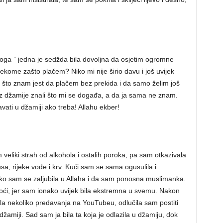
 toga ” jedna je sedžda bila dovoljna da osjetim ogromne
ekome zašto plačem? Niko mi nije širio davu i još uvijek
 što znam jest da plačem bez prekida i da samo želim još
i iz džamije znali što mi se događa, a da ja sama ne znam.
avati u džamiji ako treba! Allahu ekber!
 veliki strah od alkohola i ostalih poroka, pa sam otkazivala
usa, rijeke vode i krv. Kući sam se sama ogusulila i
ako sam se zaljubila u Allaha i da sam ponosna muslimanka.
roći, jer sam ionako uvijek bila ekstremna u svemu. Nakon
ala nekoliko predavanja na YouTubeu, odlučila sam postiti
u džamiji. Sad sam ja bila ta koja je odlazila u džamiju, dok