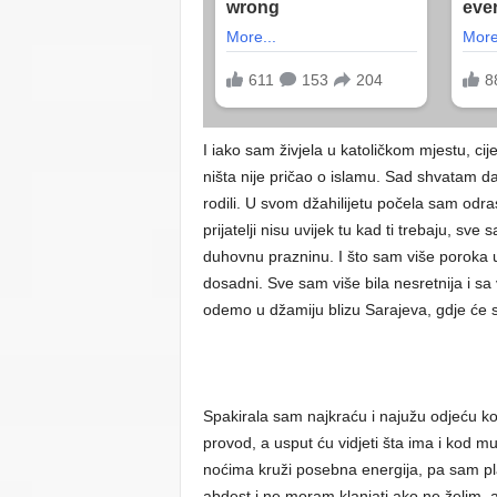
I iako sam živjela u katoličkom mjestu, cij
ništa nije pričao o islamu. Sad shvatam da 
rodili. U svom džahilijetu počela sam odrast
prijatelji nisu uvijek tu kad ti trebaju, s
duhovnu prazninu. I što sam više poroka unos
dosadni. Sve sam više bila nesretnija i sa 
odemo u džamiju blizu Sarajeva, gdje će se k
Spakirala sam najkraću i najužu odjeću k
provod, a usput ću vidjeti šta ima i kod m
noćima kruži posebna energija, pa sam plan
abdest i ne moram klanjati ako ne želim, ali 