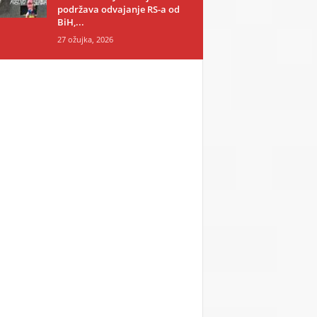
podržava odvajanje RS-a od
BiH,...
27 ožujka, 2026