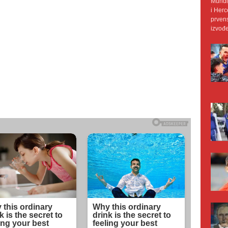
Mundij
i Herc
prvens
izvođe