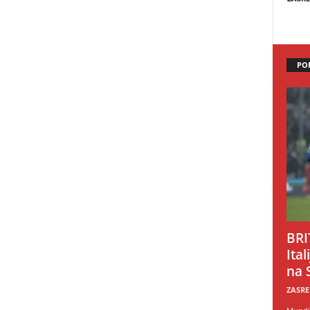
PO
BRI
Ital
na 
ZASRE