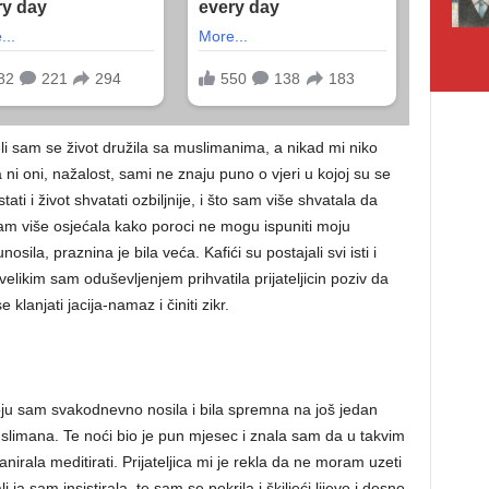
eli sam se život družila sa muslimanima, a nikad mi niko
ni oni, nažalost, sami ne znaju puno o vjeri u kojoj su se
ati i život shvatati ozbiljnije, i što sam više shvatala da
ve sam više osjećala kako poroci ne mogu ispuniti moju
ila, praznina je bila veća. Kafići su postajali svi isti i
velikim sam oduševljenjem prihvatila prijateljicin poziv da
lanjati jacija-namaz i činiti zikr.
oju sam svakodnevno nosila i bila spremna na još jedan
uslimana. Te noći bio je pun mjesec i znala sam da u takvim
irala meditirati. Prijateljica mi je rekla da ne moram uzeti
ja sam insistirala, te sam se pokrila i škiljeći lijevo i desno,