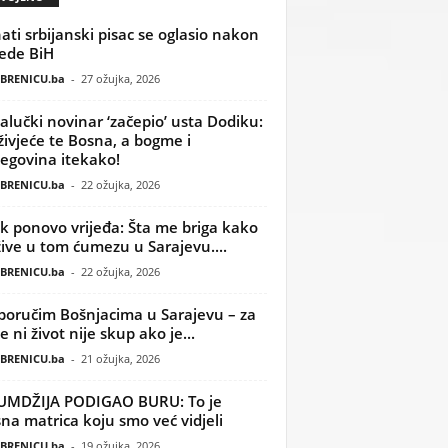
ati srbijanski pisac se oglasio nakon
ede BiH
BRENICU.ba
-
27 ožujka, 2026
alučki novinar ‘začepio’ usta Dodiku:
ivjeće te Bosna, a bogme i
egovina itekako!
BRENICU.ba
-
22 ožujka, 2026
k ponovo vrijeđa: Šta me briga kako
žive u tom ćumezu u Sarajevu....
BRENICU.ba
-
22 ožujka, 2026
poručim Bošnjacima u Sarajevu – za
 ni život nije skup ako je...
BRENICU.ba
-
21 ožujka, 2026
UMDŽIJA PODIGAO BURU: To je
na matrica koju smo već vidjeli
BRENICU.ba
-
19 ožujka, 2026