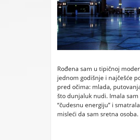
C
U
Rođena sam u tipičnoj modernoj
jednom godišnje i najčešće pos
pred očima: mlada, putovanja,
što dunjaluk nudi. Imala sam 
“čudesnu energiju” i smatral
misleći da sam sretna osoba.