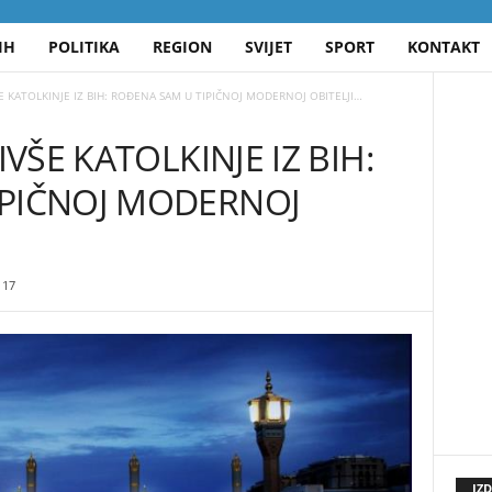
IH
POLITIKA
REGION
SVIJET
SPORT
KONTAKT
ŠE KATOLKINJE IZ BIH: ROĐENA SAM U TIPIČNOJ MODERNOJ OBITELJI…
IVŠE KATOLKINJE IZ BIH:
IPIČNOJ MODERNOJ
17
IZ