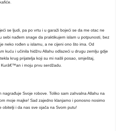
kafiće.
ći se ljudi, pa po vrtu i u garaži bojeći se da me otac ne
u sebi nađem snage da praktikujem islam u potpunosti, bez
o je neko rođen u islamu, a ne cijeni ono što ima. Od
m kuću i učinila hidžru Allahu odlazeći u drugu zemlju gdje
kla krug prijatelja koji su mi našli posao, smještaj,
rvi Kurâ€™an i moju prvu serdžadu.
On nagrađuje Svoje robove. Toliko sam zahvalna Allahu na
putom moje majke! Sad zajedno klanjamo i ponosno nosimo
 obitelji i da nas sve ojača na Svom putu!