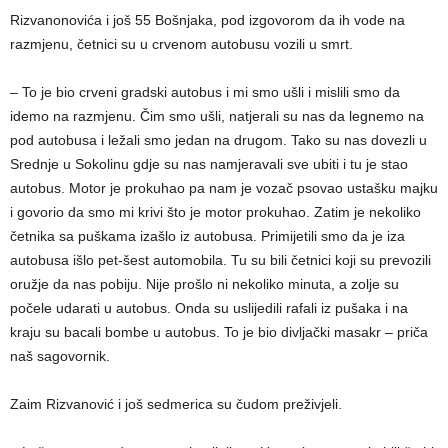
Rizvanonovića i još 55 Bošnjaka, pod izgovorom da ih vode na
razmjenu, četnici su u crvenom autobusu vozili u smrt.
– To je bio crveni gradski autobus i mi smo ušli i mislili smo da
idemo na razmjenu. Čim smo ušli, natjerali su nas da legnemo na
pod autobusa i ležali smo jedan na drugom. Tako su nas dovezli u
Srednje u Sokolinu gdje su nas namjeravali sve ubiti i tu je stao
autobus. Motor je prokuhao pa nam je vozač psovao ustašku majku
i govorio da smo mi krivi što je motor prokuhao. Zatim je nekoliko
četnika sa puškama izašlo iz autobusa. Primijetili smo da je iza
autobusa išlo pet-šest automobila. Tu su bili četnici koji su prevozili
oružje da nas pobiju. Nije prošlo ni nekoliko minuta, a zolje su
počele udarati u autobus. Onda su uslijedili rafali iz pušaka i na
kraju su bacali bombe u autobus. To je bio divljački masakr – priča
naš sagovornik.
Zaim Rizvanović i još sedmerica su čudom preživjeli.