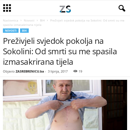
Naslovnica
Novosti
BiH
Preživjeli svjedok pokolja na Sokolini: Od smrti su me
spasila izmasakrirana tijela
NOVOSTI
BIH
Preživjeli svjedok pokolja na
Sokolini: Od smrti su me spasila
izmasakrirana tijela
Objavio
ZASREBRENICU.ba
-
3 lipnja, 2017
19