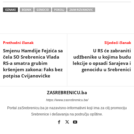
OZNAKE
BOJNIK
GENOCID
POKOLJ
ZAIM RIZVANOVIC
Prethodni članak
Sljedeći članak
Smjenu Hamdije Fejzića sa
U RS će zabraniti
čela SO Srebrenica Vlada
udžbenike u kojima budu
RS-a smatra grubim
lekcije o opsadi Sarajeva i
kršenjem zakona: Faks bez
genocidu u Srebrenici
potpisa Cvijanovićke
ZASREBRENICU.ba
https://www.zasrebrenicu.ba/
Portal zaSrebrenicu.ba je nazavisno-informativni koji ima za cilj promociju
Srebrenice i dešavanja na području opštine.