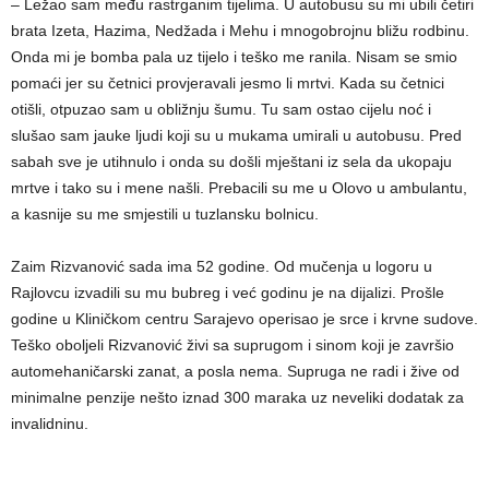
– Ležao sam među rastrganim tijelima. U autobusu su mi ubili četiri
brata Izeta, Hazima, Nedžada i Mehu i mnogobrojnu bližu rodbinu.
Onda mi je bomba pala uz tijelo i teško me ranila. Nisam se smio
pomaći jer su četnici provjeravali jesmo li mrtvi. Kada su četnici
otišli, otpuzao sam u obližnju šumu. Tu sam ostao cijelu noć i
slušao sam jauke ljudi koji su u mukama umirali u autobusu. Pred
sabah sve je utihnulo i onda su došli mještani iz sela da ukopaju
mrtve i tako su i mene našli. Prebacili su me u Olovo u ambulantu,
a kasnije su me smjestili u tuzlansku bolnicu.
Zaim Rizvanović sada ima 52 godine. Od mučenja u logoru u
Rajlovcu izvadili su mu bubreg i već godinu je na dijalizi. Prošle
godine u Kliničkom centru Sarajevo operisao je srce i krvne sudove.
Teško oboljeli Rizvanović živi sa suprugom i sinom koji je završio
automehaničarski zanat, a posla nema. Supruga ne radi i žive od
minimalne penzije nešto iznad 300 maraka uz neveliki dodatak za
invalidninu.