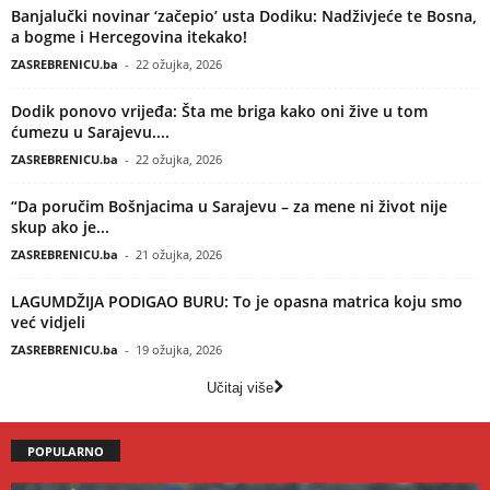
Banjalučki novinar ‘začepio’ usta Dodiku: Nadživjeće te Bosna,
a bogme i Hercegovina itekako!
ZASREBRENICU.ba
-
22 ožujka, 2026
Dodik ponovo vrijeđa: Šta me briga kako oni žive u tom
ćumezu u Sarajevu....
ZASREBRENICU.ba
-
22 ožujka, 2026
“Da poručim Bošnjacima u Sarajevu – za mene ni život nije
skup ako je...
ZASREBRENICU.ba
-
21 ožujka, 2026
LAGUMDŽIJA PODIGAO BURU: To je opasna matrica koju smo
već vidjeli
ZASREBRENICU.ba
-
19 ožujka, 2026
Učitaj više
POPULARNO