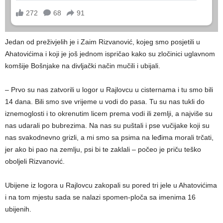
Jedan od preživjelih je i Zaim Rizvanović, kojeg smo posjetili u
Ahatovićima i koji je još jednom ispričao kako su zločinici uglavnom
komšije Bošnjake na divljački način mučili i ubijali.
– Prvo su nas zatvorili u logor u Rajlovcu u cisternama i tu smo bili
14 dana. Bili smo sve vrijeme u vodi do pasa. Tu su nas tukli do
iznemoglosti i to okrenutim licem prema vodi ili zemlji, a najviše su
nas udarali po bubrezima. Na nas su puštali i pse vučijake koji su
nas svakodnevno grizli, a mi smo sa psima na leđima morali trčati,
jer ako bi pao na zemlju, psi bi te zaklali – počeo je priču teško
oboljeli Rizvanović.
Ubijene iz logora u Rajlovcu zakopali su pored tri jele u Ahatovićima
i na tom mjestu sada se nalazi spomen-ploča sa imenima 16
ubijenih.