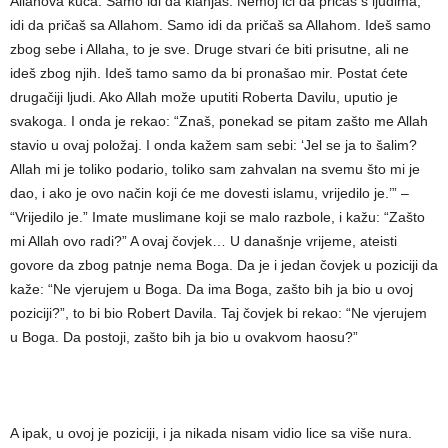
Allahova kuća. Samo idi da klanjaš. Nemoj ići da pričaš s ljudima,
idi da pričaš sa Allahom. Samo idi da pričaš sa Allahom. Ideš samo
zbog sebe i Allaha, to je sve. Druge stvari će biti prisutne, ali ne
ideš zbog njih. Ideš tamo samo da bi pronašao mir. Postat ćete
drugačiji ljudi. Ako Allah može uputiti Roberta Davilu, uputio je
svakoga. I onda je rekao: “Znaš, ponekad se pitam zašto me Allah
stavio u ovaj položaj. I onda kažem sam sebi: ‘Jel se ja to šalim?
Allah mi je toliko podario, toliko sam zahvalan na svemu što mi je
dao, i ako je ovo način koji će me dovesti islamu, vrijedilo je.’” –
“Vrijedilo je.” Imate muslimane koji se malo razbole, i kažu: “Zašto
mi Allah ovo radi?” A ovaj čovjek… U današnje vrijeme, ateisti
govore da zbog patnje nema Boga. Da je i jedan čovjek u poziciji da
kaže: “Ne vjerujem u Boga. Da ima Boga, zašto bih ja bio u ovoj
poziciji?”, to bi bio Robert Davila. Taj čovjek bi rekao: “Ne vjerujem
u Boga. Da postoji, zašto bih ja bio u ovakvom haosu?”
A ipak, u ovoj je poziciji, i ja nikada nisam vidio lice sa više nura.