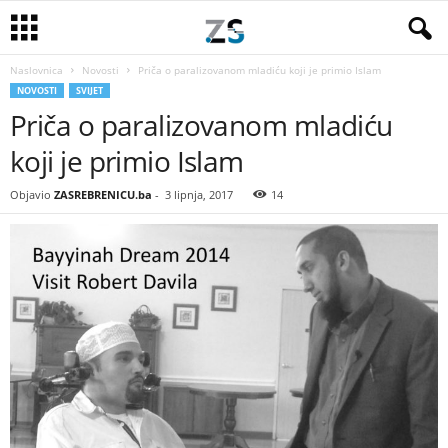
Naslovnica
Novosti
Priča o paralizovanom mladiću koji je primio Islam
NOVOSTI
SVIJET
Priča o paralizovanom mladiću
koji je primio Islam
Objavio
ZASREBRENICU.ba
-
3 lipnja, 2017
14