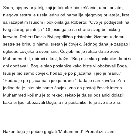
Sada, njegov prijatelj, koji je također bio kršćanin, umrli prijatelj,
njegova sestra je uzela jednu od hamajlija njegovog prijatelja, krst
sa razapetim Isusom i poklonila ga Robertu: “Ovo je podsjetnik na
tvog starog prijatelja.” Objesio ga je sa strane svog bolničkog
kreveta. Robert Davila živi poprilično pristojnim životom u domu,
sestre se brinu o njemu, sretan je čovjek. Jednog dana je zaspao i
ugledao čovjeka u svom snu. Čovjek mu je rekao da se zove
Muhammed. I, upirući u krst, kaže: “Bog nije slao poslanike da bi se
oni obožavali, Bog je slao poslanike kako biste vi obožavali Boga. I
Isus je bio samo čovjek, hodao je po pijacama, i jeo je hranu.”
“Hodao je po pijacama, i jeo je hranu.”, tada je san završio. Zna
jedino da je Isus bio samo čovjek, zna da postoji čovjek imena
Muhammed koji mu je to rekao, rekao je da su poslanici dolazili
kako bi ljudi obožavali Boga, a ne poslanike, to je sve što zna.
Nakon toga je počeo guglati ‘Muhammed’. Pronalazi islam.