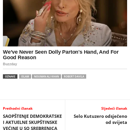
OZNAKE
ISLAM
NOUMAN ALI KHAN
ROBERT DAVILA
Prethodni članak
Sljedeći članak
SAOPŠTENJE DEMOKRATSKE
Selo Kutuzero odsječeno
I AKTUELNE SKUPŠTINSKE
od svijeta
VEĆINE U SO SREBRENICA