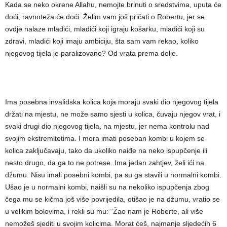
Kada se neko okrene Allahu, nemojte brinuti o sredstvima, uputa će
doći, ravnoteža će doći. Želim vam još pričati o Robertu, jer se
ovdje nalaze mladići, mladići koji igraju košarku, mladići koji su
zdravi, mladići koji imaju ambiciju, šta sam vam rekao, koliko
njegovog tijela je paralizovano? Od vrata prema dolje.
Ima posebna invalidska kolica koja moraju svaki dio njegovog tijela
držati na mjestu, ne može samo sjesti u kolica, čuvaju njegov vrat, i
svaki drugi dio njegovog tijela, na mjestu, jer nema kontrolu nad
svojim ekstremitetima. I mora imati poseban kombi u kojem se
kolica zaključavaju, tako da ukoliko naiđe na neko ispupčenje ili
nesto drugo, da ga to ne potrese. Ima jedan zahtjev, želi ići na
džumu. Nisu imali posebni kombi, pa su ga stavili u normalni kombi.
Ušao je u normalni kombi, naišli su na nekoliko ispupčenja zbog
čega mu se kičma još više povrijedila, otišao je na džumu, vratio se
u velikim bolovima, i rekli su mu: “Žao nam je Roberte, ali više
nemožeš sjediti u svojim kolicima. Morat ćeš, najmanje sljedećih 6