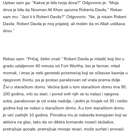
Upitao sam ga: “Kakva je bila tvoja dova?” Odgovorio je: “Moja
dova je bila da Nouman Ali Khan upozna Roberta Davilu.” Rekao
sam mu: “Jesi li ti Robert Davila?” Odgovorio: “Ne, ja nisam Robert
Davila. Robert Davila je moj prijatelj, ali mislim da mi Allah uslišava
dovu.”
Rekao sam: “Pričaj, želim znati.” Robert Davila je mladić koji živi u
gradu udaljenom 40 minuta od Fort Wortha, bio je farmer, mlad
momak, i imao je neki genetski poremećaj koji se očitavao kasnije u
njegovom životu, pa je postao paralizovan od vrata prema dolje.
Živi u staračkom domu. Većina ljudi u tom staračkom domu ima 90,
100 godina, vrlo su stari, i pored svih njih se tu nalazi i njegova
soba, paralizovan je od vrata nadolje, i jedini je čovjek od 30 i nešto
godina koji se nalazi u staračkom domu. A u tom staračkom domu
je već zadnjih 10 godina. Porodica mu je nabavila kompjuter koji se
aktivira na glas, tako da on diktira komande noseći slušalice,
pretražuje google, pretražuje mnoge stvari, može surfati i pronaći