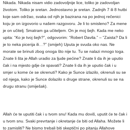
Nikada. Nikada nisam vidio zadovoljnije lice, toliko je zadovoljan
životom. Toliko je sretan. Jednostavno je sretan. Zadnjih 7 ili 8 hutbi
koje sam održao, svaka od njih je bazirana na po jednoj rečenici
koju je on izgovorio u našem razgovoru. Je li to smisleno? Za mene
je on učitelj. Smatram ga učiteljem. On je moj šejh. Kada me neko
upita: “Ko je tvoj šejh?”, odgovorim: “Robert Davila.” – “Zaista? Da li
je to neka picerija ili…?” (smijeh) Uputa je svuda oko nas. Ne
morate se brinuti zbog onoga što nije tu. Tu se nalazi mnogo toga.
Znate li šta je Allah uradio za ljude pećine? Znate li da ih je uputio
čak i na mjesto gdje će spavati? Znate li da ih je uputio čak i u
smjer u kome će se okrenuti? Kako je Sunce izlazilo, okrenuli su se
od njega, kako je Sunce dolazilo s druge strane, okrenuli su se na
drugu stranu (smiješak).
Allah će te uputiti čak i u tvom snu! Kada mu doviš, uputit će te čak i
u tvom snu. Svaki prevrtanje i okretanje će biti od Allaha. Možete li
to zamisliti? Ne bismo trebali biti skeptični po pitanju Allahove