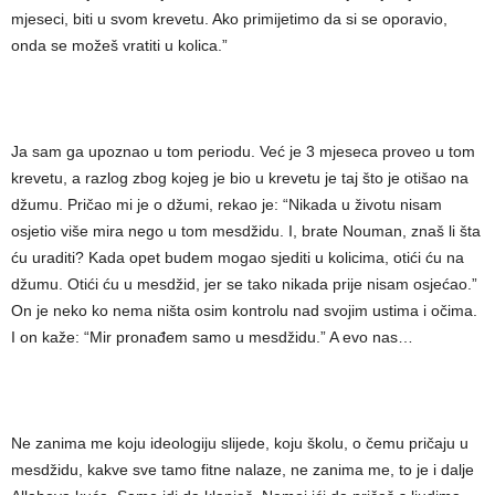
mjeseci, biti u svom krevetu. Ako primijetimo da si se oporavio,
onda se možeš vratiti u kolica.”
Ja sam ga upoznao u tom periodu. Već je 3 mjeseca proveo u tom
krevetu, a razlog zbog kojeg je bio u krevetu je taj što je otišao na
džumu. Pričao mi je o džumi, rekao je: “Nikada u životu nisam
osjetio više mira nego u tom mesdžidu. I, brate Nouman, znaš li šta
ću uraditi? Kada opet budem mogao sjediti u kolicima, otići ću na
džumu. Otići ću u mesdžid, jer se tako nikada prije nisam osjećao.”
On je neko ko nema ništa osim kontrolu nad svojim ustima i očima.
I on kaže: “Mir pronađem samo u mesdžidu.” A evo nas…
Ne zanima me koju ideologiju slijede, koju školu, o čemu pričaju u
mesdžidu, kakve sve tamo fitne nalaze, ne zanima me, to je i dalje