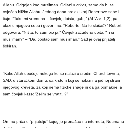
Allahu. Odgojen kao musliman. Odlazi u crkvu, samo da bi se
osjećao bližim Allahu. Jednog dana prolazi kraj Robertove sobe i
čuje: “Tako mi vremena – čovjek, doista, gubi,” (Al-‘Asr: 1,2), pa
ulazi u njegovu sobu i govori mu: “Roberte, šta to slušaš?” Robert
odgovara: “Ništa, to sam bio ja.” Čovjek začuđeno upita: “Ti si
musliman?” – “Da, postao sam musliman.” Sad je ovaj prijatelj
šokiran.
“Kako Allah upućuje nekoga ko se nalazi u sredini Churchtown-a,
SAD, u staračkom domu, sa krstom koji se nalazi na jednoj strani
njegovog kreveta, za koji nema fizičke snage ni da ga pomakne, a
sam čovjek kaže: ‘Želim se vratiti.’?”
On mu priča o “prijatelju” kojeg je pronašao na internetu, Noumanu