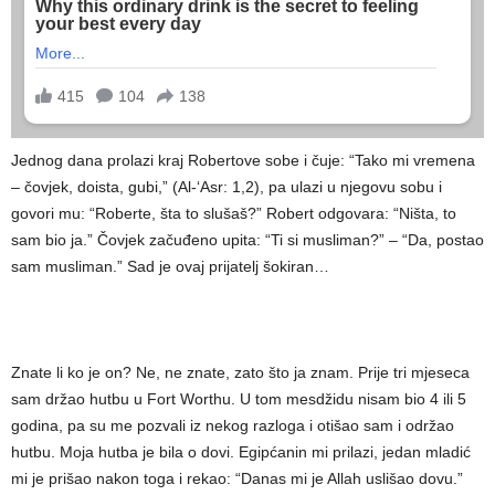
Jednog dana prolazi kraj Robertove sobe i čuje: “Tako mi vremena
– čovjek, doista, gubi,” (Al-‘Asr: 1,2), pa ulazi u njegovu sobu i
govori mu: “Roberte, šta to slušaš?” Robert odgovara: “Ništa, to
sam bio ja.” Čovjek začuđeno upita: “Ti si musliman?” – “Da, postao
sam musliman.” Sad je ovaj prijatelj šokiran…
Znate li ko je on? Ne, ne znate, zato što ja znam. Prije tri mjeseca
sam držao hutbu u Fort Worthu. U tom mesdžidu nisam bio 4 ili 5
godina, pa su me pozvali iz nekog razloga i otišao sam i održao
hutbu. Moja hutba je bila o dovi. Egipćanin mi prilazi, jedan mladić
mi je prišao nakon toga i rekao: “Danas mi je Allah uslišao dovu.”