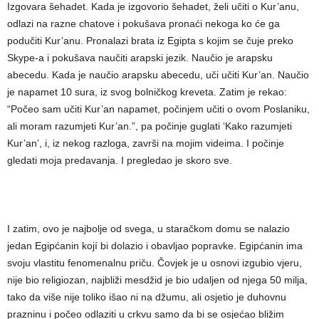
Izgovara šehadet. Kada je izgovorio šehadet, želi učiti o Kur’anu,
odlazi na razne chatove i pokušava pronaći nekoga ko će ga
podučiti Kur’anu. Pronalazi brata iz Egipta s kojim se čuje preko
Skype-a i pokušava naučiti arapski jezik. Naučio je arapsku
abecedu. Kada je naučio arapsku abecedu, uči učiti Kur’an. Naučio
je napamet 10 sura, iz svog bolničkog kreveta. Zatim je rekao:
“Počeo sam učiti Kur’an napamet, počinjem učiti o ovom Poslaniku,
ali moram razumjeti Kur’an.”, pa počinje guglati ‘Kako razumjeti
Kur’an’, i, iz nekog razloga, završi na mojim videima. I počinje
gledati moja predavanja. I pregledao je skoro sve.
I zatim, ovo je najbolje od svega, u staračkom domu se nalazio
jedan Egipćanin kojí bi dolazio i obavljao popravke. Egipćanin ima
svoju vlastitu fenomenalnu priču. Čovjek je u osnovi izgubio vjeru,
nije bio religiozan, najbliži mesdžid je bio udaljen od njega 50 milja,
tako da više nije toliko išao ni na džumu, ali osjetio je duhovnu
prazninu i počeo odlaziti u crkvu samo da bi se osjećao bližim