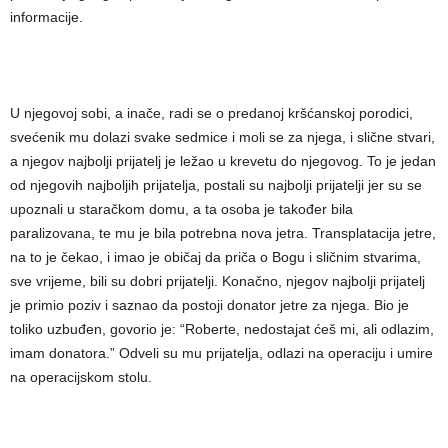
informacije.
U njegovoj sobi, a inače, radi se o predanoj kršćanskoj porodici,
svećenik mu dolazi svake sedmice i moli se za njega, i slične stvari,
a njegov najbolji prijatelj je ležao u krevetu do njegovog. To je jedan
od njegovih najboljih prijatelja, postali su najbolji prijatelji jer su se
upoznali u staračkom domu, a ta osoba je također bila
paralizovana, te mu je bila potrebna nova jetra. Transplatacija jetre,
na to je čekao, i imao je običaj da priča o Bogu i sličnim stvarima,
sve vrijeme, bili su dobri prijatelji. Konačno, njegov najbolji prijatelj
je primio poziv i saznao da postoji donator jetre za njega. Bio je
toliko uzbuđen, govorio je: “Roberte, nedostajat ćeš mi, ali odlazim,
imam donatora.” Odveli su mu prijatelja, odlazi na operaciju i umire
na operacijskom stolu.