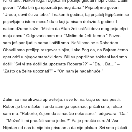
Ali Khanu. Nakon toga i Egipćanin počinje gledati moja videa. Zatim
govori: “Volio bih ga upoznati jednog dana.” Prijatelj mu govori:
“Uredu, dovit ću za tebe.” I nakon 5 godina, taj prijatelj Egipćanin se
pojavljuje u istom mesdžidu u koji ja nisam dolazio 4 godine. I
nakon džume kaže: “Mislim da Allah želi uslišiti dovu mog prijatelja i
moju dovu.” Odgovorio sam mu: “Mislim da želi. Idemo.” Poveo
sam još par ljudi s nama i otišli smo. Našli smo se s Robertom.
Obavili smo prelijep razgovor s njim, i ako Bog da, na Bajram ćemo
opet otići u njegov starački dom. Bili su poprilično šokirani kad smo
došli: “Svi vi ste došli da upoznate Roberta??” – “Da… Da…” –
“Zašto ga želite upoznati?” – “On nam je nadahnuće.”
Zatim su morali zvati upravitelja, i sve to, na kraju su nas pustili,
Robert je bio u šoku, i onda sam ga upoznao, pričali smo, rekao
sam mu: “Roberte, čujem da si naučio neke sure.”, odgovara: “Da.”
– “Možeš li mi proučiti samo jednu?” Pa je proučio suru Al-‘Asr.
Nijedan od nas tu nije bio prisutan a da nije plakao. Svi smo plakali.