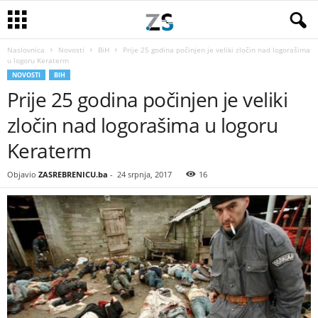
Naslovnica
Novosti
BiH
Prije 25 godina počinjen je veliki zločin nad logorašima
u logoru Keraterm
NOVOSTI
BIH
Prije 25 godina počinjen je veliki
zločin nad logorašima u logoru
Keraterm
Objavio
ZASREBRENICU.ba
-
24 srpnja, 2017
16