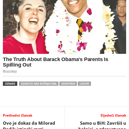
OZNAKE
GENOCID NAD BOŠNJACIMA
KERATERM
LOGOR
Prethodni članak
Sljedeći članak
Ovo je dokaz da Milorad
Samo u BiH: Završiš u
Dodik istinski mrzi
bolnici, a zdravstvene