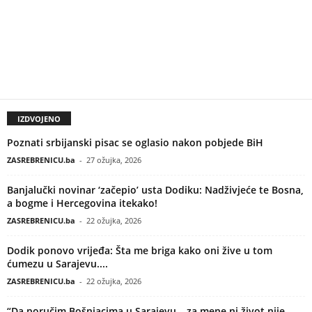
IZDVOJENO
Poznati srbijanski pisac se oglasio nakon pobjede BiH
ZASREBRENICU.ba
-
27 ožujka, 2026
Banjalučki novinar ‘začepio’ usta Dodiku: Nadživjeće te Bosna,
a bogme i Hercegovina itekako!
ZASREBRENICU.ba
-
22 ožujka, 2026
Dodik ponovo vrijeđa: Šta me briga kako oni žive u tom
ćumezu u Sarajevu....
ZASREBRENICU.ba
-
22 ožujka, 2026
“Da poručim Bošnjacima u Sarajevu – za mene ni život nije