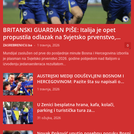
BRITANSKI GUARDIAN PIŠE: Italija je opet
propustila odlazak na Svjetsko prvenstvo,...
ZASREBRENICU.ba
-
1 travnja, 2026
0
Mundijal zaslužen od prve do posljednje minute Bosna i Hercegovina izborila
je plasman na Svjetsko prvenstvo 2026. godine pobjedom nad Italijom u
izvođenju jedanaesteraca rezultatom...
AUSTRIJSKI MEDIJI ODUŠEVLJENI BOSNOM I
HERCEGOVINOM: Pazite šta su napisali o...
1 travnja, 2026
U Zenici besplatna hrana, kafa, kolači,
parking i turistička tura za...
31 ožujka, 2026
Novak Đoković uputio posebnu poruku Bosni