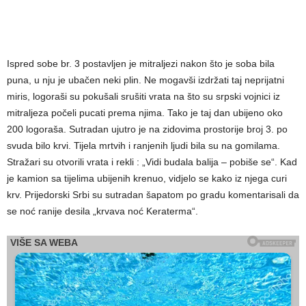
Ispred sobe br. 3 postavljen je mitraljezi nakon što je soba bila
puna, u nju je ubačen neki plin. Ne mogavši izdržati taj neprijatni
miris, logoraši su pokušali srušiti vrata na što su srpski vojnici iz
mitraljeza počeli pucati prema njima. Tako je taj dan ubijeno oko
200 logoraša. Sutradan ujutro je na zidovima prostorije broj 3. po
svuda bilo krvi. Tijela mrtvih i ranjenih ljudi bila su na gomilama.
Stražari su otvorili vrata i rekli : „Vidi budala balija – pobiše se“. Kad
je kamion sa tijelima ubijenih krenuo, vidjelo se kako iz njega curi
krv. Prijedorski Srbi su sutradan šapatom po gradu komentarisali da
se noć ranije desila „krvava noć Keraterma“.