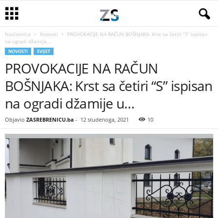
Naslovnica
Novosti
PROVOKACIJE NA RAČUN BOŠNJAKA: Krst sa četiri “S” ispisan
na ogradi džamije...
NOVOSTI
SVIJET
PROVOKACIJE NA RAČUN
BOŠNJAKA: Krst sa četiri “S” ispisan
na ogradi džamije u…
Objavio
ZASREBRENICU.ba
-
12 studenoga, 2021
10