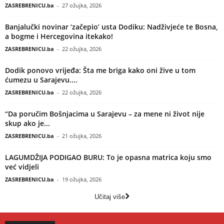
ZASREBRENICU.ba
-
27 ožujka, 2026
Banjalučki novinar ‘začepio’ usta Dodiku: Nadživjeće te Bosna,
a bogme i Hercegovina itekako!
ZASREBRENICU.ba
-
22 ožujka, 2026
Dodik ponovo vrijeđa: Šta me briga kako oni žive u tom
ćumezu u Sarajevu....
ZASREBRENICU.ba
-
22 ožujka, 2026
“Da poručim Bošnjacima u Sarajevu – za mene ni život nije
skup ako je...
ZASREBRENICU.ba
-
21 ožujka, 2026
LAGUMDŽIJA PODIGAO BURU: To je opasna matrica koju smo
već vidjeli
ZASREBRENICU.ba
-
19 ožujka, 2026
Učitaj više