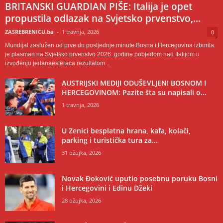
BRITANSKI GUARDIAN PIŠE: Italija je opet
propustila odlazak na Svjetsko prvenstvo,...
ZASREBRENICU.ba
-
1 travnja, 2026
0
Mundijal zaslužen od prve do posljednje minute Bosna i Hercegovina izborila
je plasman na Svjetsko prvenstvo 2026. godine pobjedom nad Italijom u
izvođenju jedanaesteraca rezultatom...
AUSTRIJSKI MEDIJI ODUŠEVLJENI BOSNOM I
HERCEGOVINOM: Pazite šta su napisali o...
1 travnja, 2026
U Zenici besplatna hrana, kafa, kolači,
parking i turistička tura za...
31 ožujka, 2026
Novak Đoković uputio posebnu poruku Bosni
i Hercegovini i Edinu Džeki
28 ožujka, 2026