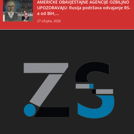
AMERIČKE OBAVJEŠTAJNE AGENCIJE OZBILJNO
UPOZORAVAJU: Rusija podržava odvajanje RS-
a od BiH,...
27 ožujka, 2026