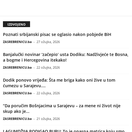
IZDVOJENO
Poznati srbijanski pisac se oglasio nakon pobjede BiH
ZASREBRENICU.ba
-
27 ožujka, 2026
Banjalučki novinar ‘začepio’ usta Dodiku: Nadživjeće te Bosna,
a bogme i Hercegovina itekako!
ZASREBRENICU.ba
-
22 ožujka, 2026
Dodik ponovo vrijeđa: Šta me briga kako oni žive u tom
ćumezu u Sarajevu....
ZASREBRENICU.ba
-
22 ožujka, 2026
“Da poručim Bošnjacima u Sarajevu – za mene ni život nije
skup ako je...
ZASREBRENICU.ba
-
21 ožujka, 2026
LAGUMDŽIJA PODIGAO BURU: To je opasna matrica koju smo