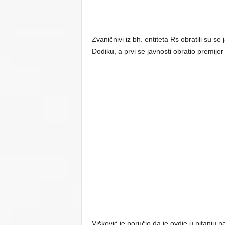
Zvaničnivi iz bh. entiteta Rs obratili su 
Dodiku, a prvi se javnosti obratio premije
Višković je poručio da je ovdje u pitanju n