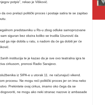
njegov potpis”, rekao je Višković.
da ovo prelazi politički proces i postaje satira te se zapitao
putu.
 legalnom predstavniku u Rs-u zbog odluke samoprozvane
 sam siguran bez obzira koliko se trudila Uzunović da
kad ga nije dobila u ratu, s nadom da će ga dobiti jer će
šković.
nih institucija te je kazao da je sve ovo teatralna igra te
ziva cirkusom, prenosi Radio Sarajevo.
službenika iz SIPA-e u utorak 11. ne računajući vikend.
anom procesu. Ne mogu reći politički proces jer on ima neko
stvo. Prekintete ovaj cirkus, imamo oko čega da se
 dogovoriti, ne mogu ako neki stranac nazove iz ambasade