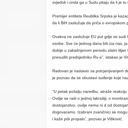
svjedok i onda ga u Sudu pitaju da li je to 
Premijer entiteta Reublika Srpska je kazao 
da li BiH zaslužuje da priča o evropskom 
Ovakva ne zaslužuje EU put gdje se sudi
osobe. Sve će jednog dana biti iza nas, ja
dobije u zakašnjenom periodu zlatni liljan 
presuditi predsjedniku Rs-a”, istakao je Vi
Radovan je nastavio sa potcjenjivanjem drža
je pozvao da se obustavi suđenje koje na
“U petak pošalju naredbu, atraže reakciju 
Ovdje se radi o jednoj lakrsdiji, o montir
dostojanstvo, ovdje nema ni d od dostojan
dogovaramo. Izabrani zvaničnici se mogu
i kaže piši propalo”, pozvao je Višković.