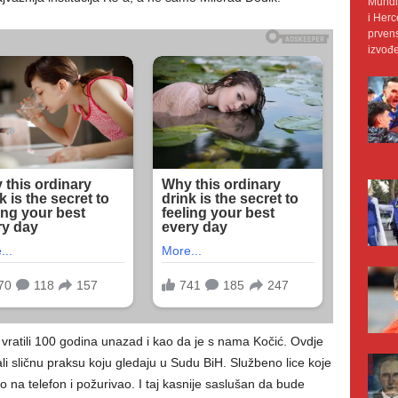
Mundij
i Herc
prvens
izvođe
ratili 100 godina unazad i kao da je s nama Kočić. Ovdje
imali sličnu praksu koju gledaju u Sudu BiH. Službeno lice koje
o na telefon i požurivao. I taj kasnije saslušan da bude