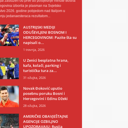
al zaslužen od prve do posljednje minute Bosna
egovina izborila je plasman na Svjetsko
tvo 2026. godine pobjedom nad Italijom u
nju jedanaesteraca rezultatom...
AUSTRIJSKI MEDIJI
ODUŠEVLJENI BOSNOM I
HERCEGOVINOM: Pazite šta su
napisali o...
1 travnja, 2026
U Zenici besplatna hrana,
kafa, kolači, parking i
turistička tura za...
31 ožujka, 2026
Novak Đoković uputio
posebnu poruku Bosni i
Hercegovini i Edinu Džeki
28 ožujka, 2026
AMERIČKE OBAVJEŠTAJNE
AGENCIJE OZBILJNO
UPOZORAVAJU: Rusija