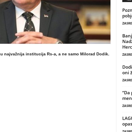
Pozn
pobj
ZASRE
Banj
Nadž
Herc
ju najvažnija institucija Rs-a, a ne samo Milorad Dodik.
ZASRE
Dodi
oni 
ZASRE
“Da 
mene
ZASRE
LAG
opas
ZASRE