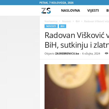
PETAK, 7 KOLOVOZA, 2026
NASLOVNA
VIJESTI
B
Z
A
Naslovnica
Novosti
BiH
Radovan Višković vrije
NOVOSTI
BIH
Radovan Višković v
S
BiH, sutkinju i zlatn
R
E
Objavio
ZASREBRENICU.ba
-
6 ožujka, 2024
B
R
E
N
I