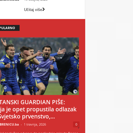
Učitaj više
PULARNO
TANSKI GUARDIAN PIŠE:
ija je opet propustila odlazak
Svjetsko prvenstvo,...
BRENICU.ba
-
1 travnja, 2026
0