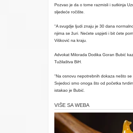
Pozvao je da o tome razmisli i sutkinja U
sljedeće ročište.
“A svugdje ljudi znaju je 30 dana normalno 
njima se žuri. Nećete uspjeti i bit ćete po
Višković na kraju.
Advokat Milorada Dodika Goran Bubić kazao
Tužilaštva BiH.
“Na osnovu nepotrebnih dokaza nešto se 
Svjedoci smo onoga što od početka tvrdim
istakao je Bubić.