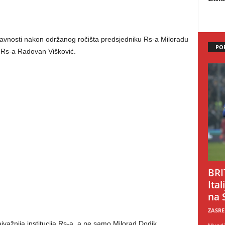
se javnosti nakon održanog ročišta predsjedniku Rs-a Miloradu
PO
r Rs-a Radovan Višković.
BRI
Ital
na 
ZASRE
ajvažnija institucija Rs-a, a ne samo Milorad Dodik.