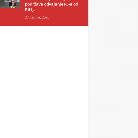
podržava odvajanje RS-a od
BiH,...
27 ožujka, 2026