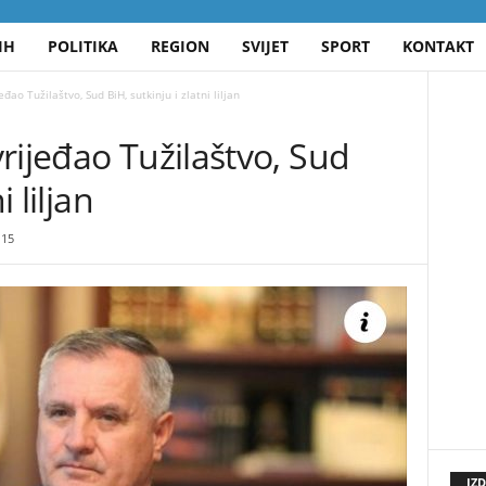
IH
POLITIKA
REGION
SVIJET
SPORT
KONTAKT
đao Tužilaštvo, Sud BiH, sutkinju i zlatni liljan
rijeđao Tužilaštvo, Sud
i liljan
15
IZ