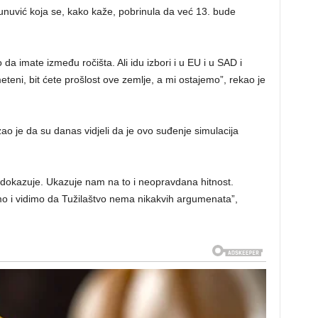
zunuvić koja se, kako kaže, pobrinula da već 13. bude
da imate između ročišta. Ali idu izbori i u EU i u SAD i
meteni, bit ćete prošlost ove zemlje, a mi ostajemo”, rekao je
 je da su danas vidjeli da je ovo suđenje simulacija
dokazuje. Ukazuje nam na to i neopravdana hitnost.
o i vidimo da Tužilaštvo nema nikakvih argumenata”,