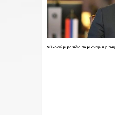
C
U
Višković je poručio da je ovdje u pitan