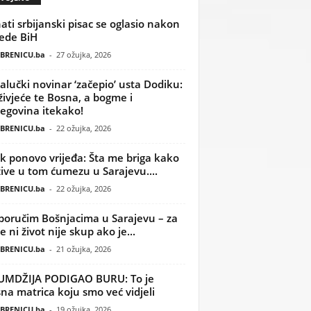
ati srbijanski pisac se oglasio nakon
ede BiH
BRENICU.ba
-
27 ožujka, 2026
alučki novinar ‘začepio’ usta Dodiku:
ivjeće te Bosna, a bogme i
egovina itekako!
BRENICU.ba
-
22 ožujka, 2026
k ponovo vrijeđa: Šta me briga kako
žive u tom ćumezu u Sarajevu....
BRENICU.ba
-
22 ožujka, 2026
poručim Bošnjacima u Sarajevu – za
 ni život nije skup ako je...
BRENICU.ba
-
21 ožujka, 2026
UMDŽIJA PODIGAO BURU: To je
na matrica koju smo već vidjeli
BRENICU.ba
-
19 ožujka, 2026