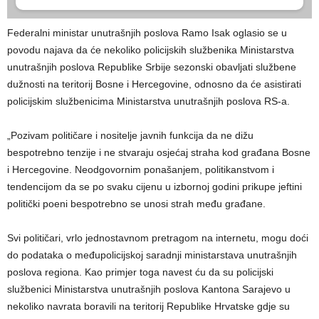
Federalni ministar unutrašnjih poslova Ramo Isak oglasio se u
povodu najava da će nekoliko policijskih službenika Ministarstva
unutrašnjih poslova Republike Srbije sezonski obavljati službene
dužnosti na teritorij Bosne i Hercegovine, odnosno da će asistirati
policijskim službenicima Ministarstva unutrašnjih poslova RS-a.
„Pozivam političare i nositelje javnih funkcija da ne dižu
bespotrebno tenzije i ne stvaraju osjećaj straha kod građana Bosne
i Hercegovine. Neodgovornim ponašanjem, politikanstvom i
tendencijom da se po svaku cijenu u izbornoj godini prikupe jeftini
politički poeni bespotrebno se unosi strah među građane.
Svi političari, vrlo jednostavnom pretragom na internetu, mogu doći
do podataka o međupolicijskoj saradnji ministarstava unutrašnjih
poslova regiona. Kao primjer toga navest ću da su policijski
službenici Ministarstva unutrašnjih poslova Kantona Sarajevo u
nekoliko navrata boravili na teritorij Republike Hrvatske gdje su