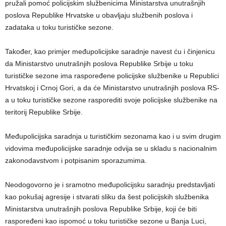
pružali pomoć policijskim službenicima Ministarstva unutrašnjih
poslova Republike Hrvatske u obavljaju službenih poslova i
zadataka u toku turističke sezone.
Također, kao primjer međupolicijske saradnje navest ću i činjenicu
da Ministarstvo unutrašnjih poslova Republike Srbije u toku
turističke sezone ima raspoređene policijske službenike u Republici
Hrvatskoj i Crnoj Gori, a da će Ministarstvo unutrašnjih poslova RS-
a u toku turističke sezone rasporediti svoje policijske službenike na
teritorij Republike Srbije.
Međupolicijska saradnja u turističkim sezonama kao i u svim drugim
vidovima međupolicijske saradnje odvija se u skladu s nacionalnim
zakonodavstvom i potpisanim sporazumima.
Neodogovorno je i sramotno međupolicijsku saradnju predstavljati
kao pokušaj agresije i stvarati sliku da šest policijskih službenika
Ministarstva unutrašnjih poslova Republike Srbije, koji će biti
raspoređeni kao ispomoć u toku turističke sezone u Banja Luci,