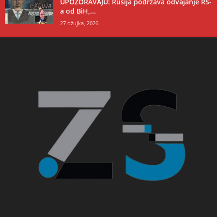
UPOZORAVAJU: Rusija podržava odvajanje RS-
a od BiH,...
27 ožujka, 2026