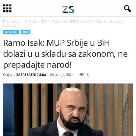
Naslovnica
Novosti
BiH
Ramo Isak: MUP Srbije u BiH dolazi u u skladu sa
zakonom,...
NOVOSTI
BIH
Ramo Isak: MUP Srbije u BiH
dolazi u u skladu sa zakonom, ne
prepadajte narod!
Objavio
ZASREBRENICU.ba
-
20 srpnja, 2024
16