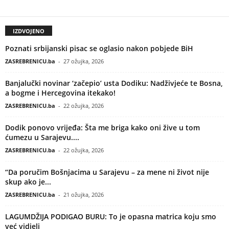
IZDVOJENO
Poznati srbijanski pisac se oglasio nakon pobjede BiH
ZASREBRENICU.ba
-
27 ožujka, 2026
Banjalučki novinar ‘začepio’ usta Dodiku: Nadživjeće te Bosna,
a bogme i Hercegovina itekako!
ZASREBRENICU.ba
-
22 ožujka, 2026
Dodik ponovo vrijeđa: Šta me briga kako oni žive u tom
ćumezu u Sarajevu....
ZASREBRENICU.ba
-
22 ožujka, 2026
“Da poručim Bošnjacima u Sarajevu – za mene ni život nije
skup ako je...
ZASREBRENICU.ba
-
21 ožujka, 2026
LAGUMDŽIJA PODIGAO BURU: To je opasna matrica koju smo
već vidjeli