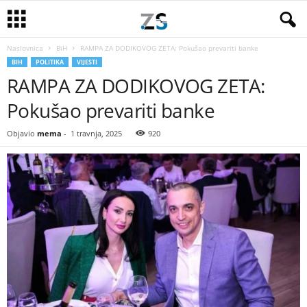
Naslovnica
BiH
RAMPA ZA DODIKOVOG ZETA: Pokušao prevariti banke
BIH
POLITIKA
VIJESTI
RAMPA ZA DODIKOVOG ZETA:
Pokušao prevariti banke
Objavio
mema
-
1 travnja, 2025
920