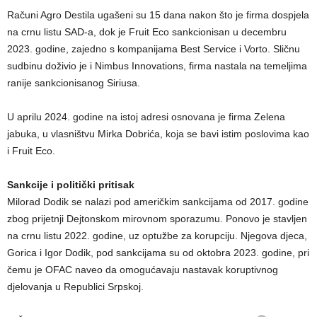
Računi Agro Destila ugašeni su 15 dana nakon što je firma dospjela
na crnu listu SAD-a, dok je Fruit Eco sankcionisan u decembru
2023. godine, zajedno s kompanijama Best Service i Vorto. Sličnu
sudbinu doživio je i Nimbus Innovations, firma nastala na temeljima
ranije sankcionisanog Siriusa.
U aprilu 2024. godine na istoj adresi osnovana je firma Zelena
jabuka, u vlasništvu Mirka Dobrića, koja se bavi istim poslovima kao
i Fruit Eco.
Sankcije i politički pritisak
Milorad Dodik se nalazi pod američkim sankcijama od 2017. godine
zbog prijetnji Dejtonskom mirovnom sporazumu. Ponovo je stavljen
na crnu listu 2022. godine, uz optužbe za korupciju. Njegova djeca,
Gorica i Igor Dodik, pod sankcijama su od oktobra 2023. godine, pri
čemu je OFAC naveo da omogućavaju nastavak koruptivnog
djelovanja u Republici Srpskoj.