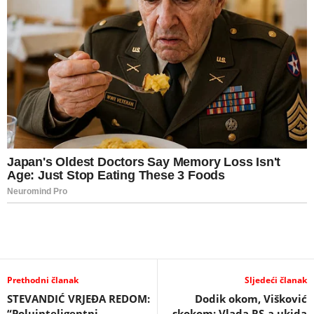
Prethodni članak
Sljedeći članak
STEVANDIĆ VRJEĐA REDOM:
Dodik okom, Višković
“Poluinteligentni
skokom: Vlada RS-a ukida