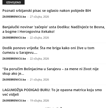
IZDVOJENO
Poznati srbijanski pisac se oglasio nakon pobjede BiH
ZASREBRENICU.ba
-
27 ožujka, 2026
Banjalučki novinar ‘začepio’ usta Dodiku: Nadživjeće te Bosna,
a bogme i Hercegovina itekako!
ZASREBRENICU.ba
-
22 ožujka, 2026
Dodik ponovo vrijeđa: Šta me briga kako oni žive u tom
ćumezu u Sarajevu....
ZASREBRENICU.ba
-
22 ožujka, 2026
“Da poručim Bošnjacima u Sarajevu – za mene ni život nije
skup ako je...
ZASREBRENICU.ba
-
21 ožujka, 2026
LAGUMDŽIJA PODIGAO BURU: To je opasna matrica koju smo
već vidjeli
ZASREBRENICU.ba
-
19 ožujka, 2026