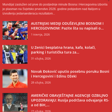
Mundijal zaslužen od prve do posljednje minute Bosna i Hercegovina izborila
je plasman na Svjetsko prvenstvo 2026. godine pobjedom nad Italijom u
izvođenju jedanaesteraca rezultatom...
AUSTRIJSKI MEDIJI ODUŠEVLJENI BOSNOM I
HERCEGOVINOM: Pazite šta su napisali o...
1 travnja, 2026
U Zenici besplatna hrana, kafa, kolači,
parking i turistička tura za...
31 ožujka, 2026
Novak Đoković uputio posebnu poruku Bosni
i Hercegovini i Edinu Džeki
28 ožujka, 2026
AMERIČKE OBAVJEŠTAJNE AGENCIJE OZBILJNO
UPOZORAVAJU: Rusija podržava odvajanje RS-
a od BiH,...
27 ožujka, 2026