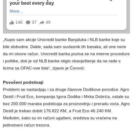
„Kupio sam akcije Unicredit banke Banjaluka i NLB banke koje su
bile slobodne. Dakle, sada sam suvlasnik tih banaka, ali one neće
da mi otvore račun. Unicredit banka poziva se na interne procedure
i politike, dok je od NLB banke stiglo obavještenje da ne rade s
licima sa OFAC-ove liste“, izjavio je Ćorović.
Povučeni podsticaji
Problemi se nastavljaju i za druge članove Dodikove porodice. Agro
Destil i Fruit Eco, kompanija Igora Dodika i Mirka Dobrića, ostale su
bez 200.000 maraka podsticaja za proizvodnju i preradu voća. Agro
Destil je trebao dobiti 176.822 KM, a Fruit Eco 46.240 KM.
Međutim, kako su im računi ugašeni, sredstva su vraćena na
jedinstveni račun trezora.