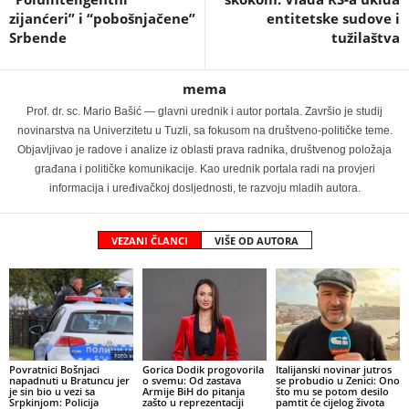
zijanćeri” i “pobošnjačene”
entitetske sudove i
Srbende
tužilaštva
mema
Prof. dr. sc. Mario Bašić — glavni urednik i autor portala. Završio je studij
novinarstva na Univerzitetu u Tuzli, sa fokusom na društveno-političke teme.
Objavljivao je radove i analize iz oblasti prava radnika, društvenog položaja
građana i političke komunikacije. Kao urednik portala radi na provjeri
informacija i uređivačkoj dosljednosti, te razvoju mladih autora.
VEZANI ČLANCI
VIŠE OD AUTORA
Povratnici Bošnjaci
Gorica Dodik progovorila
Italijanski novinar jutros
napadnuti u Bratuncu jer
o svemu: Od zastava
se probudio u Zenici: Ono
je sin bio u vezi sa
Armije BiH do pitanja
što mu se potom desilo
Srpkinjom: Policija
zašto u reprezentaciji
pamtit će cijelog života