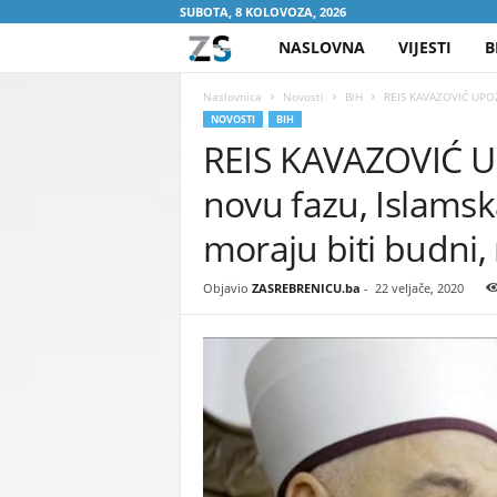
SUBOTA, 8 KOLOVOZA, 2026
NASLOVNA
VIJESTI
B
Z
A
Naslovnica
Novosti
BiH
REIS KAVAZOVIĆ UPOZO
NOVOSTI
BIH
REIS KAVAZOVIĆ U
S
novu fazu, Islamsk
R
moraju biti budni,
E
Objavio
ZASREBRENICU.ba
-
22 veljače, 2020
B
R
E
N
I