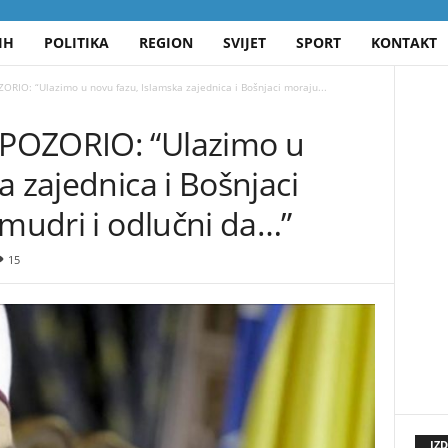
IH
POLITIKA
REGION
SVIJET
SPORT
KONTAKT
RIO: “Ulazimo u novu fazu, Islamska zajednica i Bošnjaci moraju...
POZORIO: “Ulazimo u
a zajednica i Bošnjaci
 mudri i odlučni da…”
15
IZ