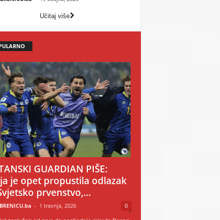
Učitaj više
PULARNO
TANSKI GUARDIAN PIŠE:
ija je opet propustila odlazak
Svjetsko prvenstvo,...
BRENICU.ba
-
1 travnja, 2026
0