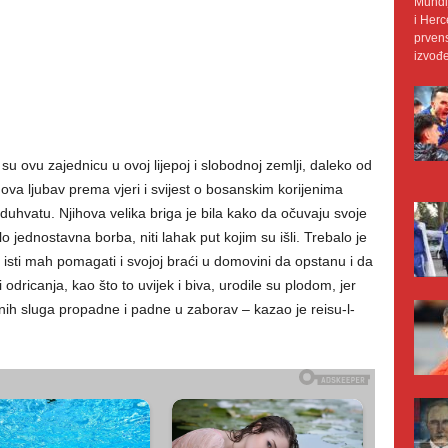
Mundij
i Herc
prvens
izvođe
su ovu zajednicu u ovoj lijepoj i slobodnoj zemlji, daleko od
va ljubav prema vjeri i svijest o bosanskim korijenima
uhvatu. Njihova velika briga je bila kako da očuvaju svoje
lo jednostavna borba, niti lahak put kojim su išli. Trebalo je
 u isti mah pomagati i svojoj braći u domovini da opstanu i da
odricanja, kao što to uvijek i biva, urodile su plodom, jer
enih sluga propadne i padne u zaborav – kazao je reisu-l-