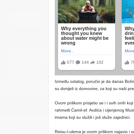
Između ostalog, poručio je da danas Boš
su donijeli iz domovine, za koji su naši prec
Ovom prilikom prisjetio se i i svih onih koj
rahmetli Ćamil-ef. Avdića i cijenjenog Must
imama koji su služili i još služe zajednici.
Reisu-l-ulema je ovom prilikom najavio i 