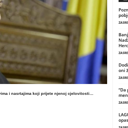
Pozn
pobj
ZASRE
Banj
Nadž
Herc
ZASRE
Dodi
oni 
ZASRE
“Da 
a i nasrtajima koji prijete njenoj cjelovitosti…
mene
ZASRE
LAG
opas
ZASRE