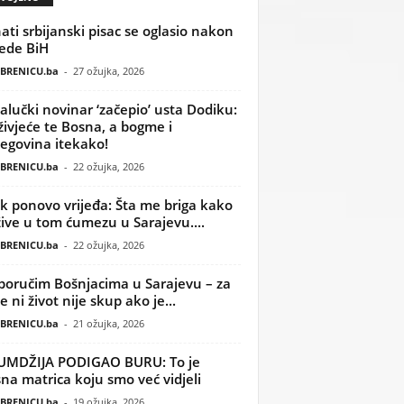
ati srbijanski pisac se oglasio nakon
ede BiH
BRENICU.ba
-
27 ožujka, 2026
alučki novinar ‘začepio’ usta Dodiku:
ivjeće te Bosna, a bogme i
egovina itekako!
BRENICU.ba
-
22 ožujka, 2026
k ponovo vrijeđa: Šta me briga kako
žive u tom ćumezu u Sarajevu....
BRENICU.ba
-
22 ožujka, 2026
poručim Bošnjacima u Sarajevu – za
 ni život nije skup ako je...
BRENICU.ba
-
21 ožujka, 2026
UMDŽIJA PODIGAO BURU: To je
na matrica koju smo već vidjeli
BRENICU.ba
-
19 ožujka, 2026