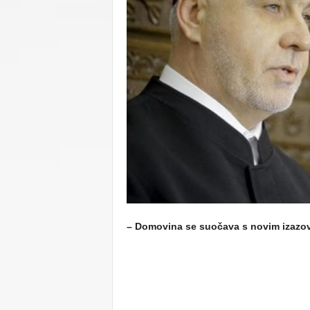
C
U
– Domovina se suočava s novim izazovim