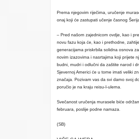
Prema njegovim riječima, uručenje murasele
onaj koji će zastupati učenje časnog Šerija
– Pred našom zajednicom ovdje, kao i pred
novu fazu koja će, kao i prethodne, zahti
generacijama priskrbila solidna osnova za
novim izazovima i nasrtajima koji prijete nj
budni, mudri i odlučni da zaštite narod i 
Sjevernoj Americi će u tome imati veliki z
značaja. Pozivam vas da svi damo svoj do
poručio je na kraju reisu-l-ulema.
Svečanost uručenja murasele biće održan
februara, poslije podne namaza.
(SB)