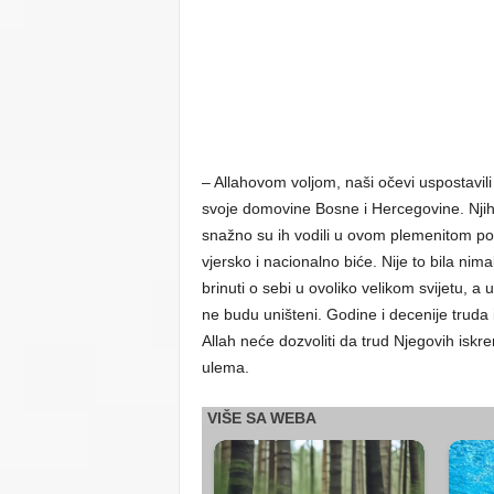
– Allahovom voljom, naši očevi uspostavili 
svoje domovine Bosne i Hercegovine. Njiho
snažno su ih vodili u ovom plemenitom pod
vjersko i nacionalno biće. Nije to bila nima
brinuti o sebi u ovoliko velikom svijetu, a
ne budu uništeni. Godine i decenije truda i 
Allah neće dozvoliti da trud Njegovih iskr
ulema.