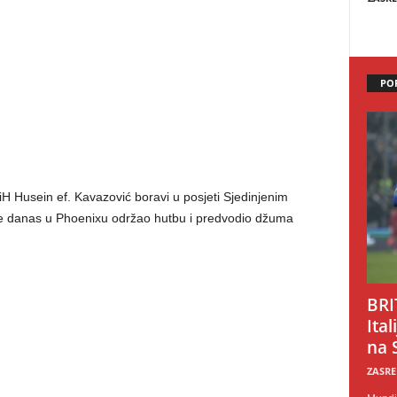
PO
iH Husein ef. Kavazović boravi u posjeti Sjedinjenim
e danas u Phoenixu održao hutbu i predvodio džuma
BRI
Ital
na 
ZASRE