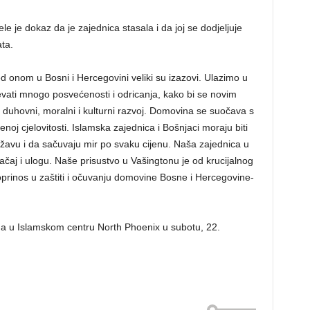
 je dokaz da je zajednica stasala i da joj se dodjeljuje
ta.
 onom u Bosni i Hercegovini veliki su izazovi. Ulazimo u
jevati mnogo posvećenosti i odricanja, kako bi se novim
 duhovni, moralni i kulturni razvoj. Domovina se suočava s
enoj cjelovitosti. Islamska zajednica i Bošnjaci moraju biti
državu i da sačuvaju mir po svaku cijenu. Naša zajednica u
načaj i ulogu. Naše prisustvo u Vašingtonu je od krucijalnog
prinos u zaštiti i očuvanju domovine Bosne i Hercegovine-
a u Islamskom centru North Phoenix u subotu, 22.