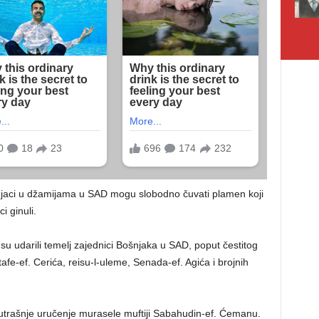
njaci u džamijama u SAD mogu slobodno čuvati plamen koji
i ginuli.
i su udarili temelj zajednici Bošnjaka u SAD, poput čestitog
afe-ef. Cerića, reisu-l-uleme, Senada-ef. Agića i brojnih
sutrašnje uručenje murasele muftiji Sabahudin-ef. Ćemanu.