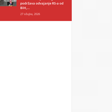
podržava odvajanje RS-a od
BiH,...
27 ožujka, 2026