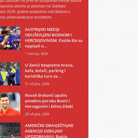
al zaslužen od prve do posljednje minute Bosna
egovina izborila je plasman na Svjetsko
tvo 2026. godine pobjedom nad Italijom u
nju jedanaesteraca rezultatom...
AUSTRIJSKI MEDIJI
ODUŠEVLJENI BOSNOM I
HERCEGOVINOM: Pazite šta su
napisali o...
1 travnja, 2026
U Zenici besplatna hrana,
kafa, kolači, parking i
turistička tura za...
31 ožujka, 2026
Novak Đoković uputio
posebnu poruku Bosni i
Hercegovini i Edinu Džeki
28 ožujka, 2026
AMERIČKE OBAVJEŠTAJNE
AGENCIJE OZBILJNO
UPOZORAVAJU: Rusija