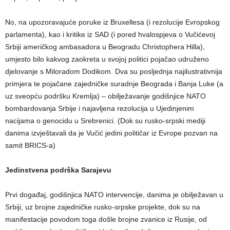
No, na upozoravajuće poruke iz Bruxellesa (i rezolucije Evropskog
parlamenta), kao i kritike iz SAD (i pored hvalospjeva o Vučićevoj
Srbiji američkog ambasadora u Beogradu Christophera Hilla),
umjesto bilo kakvog zaokreta u svojoj politici pojačao udruženo
djelovanje s Miloradom Dodikom. Dva su posljednja najilustrativnija
primjera te pojačane zajedničke suradnje Beograda i Banja Luke (a
uz sveopću podršku Kremlja) – obilježavanje godišnjice NATO
bombardovanja Srbije i najavljena rezolucija u Ujedinjenim
nacijama o genocidu u Srebrenici. (Dok su rusko-srpski mediji
danima izvještavali da je Vučić jedini političar iz Evrope pozvan na
samit BRICS-a)
Jedinstvena podrška Sarajevu
Prvi događaj, godišnjica NATO intervencije, danima je obilježavan u
Srbiji, uz brojne zajedničke rusko-srpske projekte, dok su na
manifestacije povodom toga došle brojne zvanice iz Rusije, od