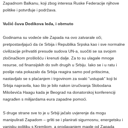
Zapadnom Balkanu, koji zbog interesa Ruske Federacije njihove
politike i potvrđuje i podržava.
Vučić čuva Dodikova leđa, i obrnuto
Godinama su vodeće sile Zapada na ovo zatvarale oči,
pretpostavljajući da će Srbija i Republika Srpska kao i sve normalne
civilizacije prihvatiti presude sudova UN-a, suočiti se sa svojom
zločinačkom prošlošću i krenuti dalje. Za to su ulagale mnoge
resurse, od finansijskih do svih drugih u Srbiju. Iako se i u ratu i
poslije rata pokazalo da Srbija reagira samo pod pritiscima,
nastavljalo se s plaćanjem i trgovinom za svaki “ustupak“ koji bi
Srbija napravila, kao što je bilo nakon izručivanja Slobodana
Miloševića Haagu kada je Beograd na donatorskoj konferenciji
nagrađen s milijardama eura zapadne pomoći.
S druge strane sve to je u Srbiji jačalo uvjerenje da mogu
manipulirati Zapadom – grliti se i planirati sigurnosnu, energetsku i
vanjsku politiku s Kremljom, a prodavanjem magle od Zapada