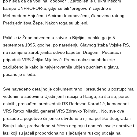
po njega da ga vodi na “dogovor“. Zarobljen je u ukrajinskom
kampu UNPROFOR-a, gdje su bili “pregovori“ zajedno s
Mehmedom Hajrićem i Amirom Imamovićem, članovima ratnog
Predsjedništva Žepe. Nakon toga su ubijeni.
Palić je iz Žepe odveden u zatvor u Bijeljini, odakle ga je 5.
septembra 1995. godine, po naređenju Glavnog štaba Vojske RS,
na razmjenu zarobljenika odveo kapetan Dragomir Pećanac i
pripadnik VRS Željko Mijatović. Prema nalazima obdukcije
zaključeno je kako je najvjerovatnije ubijen pucnjem u glavu,
pucano je s leđa.
Sve navedeno detaljno je dokumentirano i presuđeno u postupcima
vođenim u sudovima Ujedinjenih nacija u Haagu, za šta su, pored
ostalih, presuđeni predsjednik RS Radovan Karadžić, komandant
VRS Ratko Mladić, general VRS Zdravko Tolimir… No, sve ove
presude a pogotovo činjenice utvrđene u njima politike Beograda i
Banja Luke, predvođene Vučićem negiraju i nameću svoje narative i
laži koji su jačali proporcionalno s jačanjem ruskog uticaja na