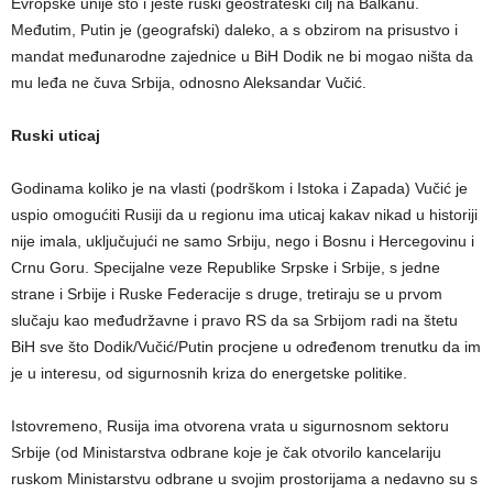
Evropske unije što i jeste ruski geostrateški cilj na Balkanu.
Međutim, Putin je (geografski) daleko, a s obzirom na prisustvo i
mandat međunarodne zajednice u BiH Dodik ne bi mogao ništa da
mu leđa ne čuva Srbija, odnosno Aleksandar Vučić.
Ruski uticaj
Godinama koliko je na vlasti (podrškom i Istoka i Zapada) Vučić je
uspio omogućiti Rusiji da u regionu ima uticaj kakav nikad u historiji
nije imala, uključujući ne samo Srbiju, nego i Bosnu i Hercegovinu i
Crnu Goru. Specijalne veze Republike Srpske i Srbije, s jedne
strane i Srbije i Ruske Federacije s druge, tretiraju se u prvom
slučaju kao međudržavne i pravo RS da sa Srbijom radi na štetu
BiH sve što Dodik/Vučić/Putin procjene u određenom trenutku da im
je u interesu, od sigurnosnih kriza do energetske politike.
Istovremeno, Rusija ima otvorena vrata u sigurnosnom sektoru
Srbije (od Ministarstva odbrane koje je čak otvorilo kancelariju
ruskom Ministarstvu odbrane u svojim prostorijama a nedavno su s