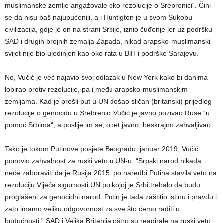
muslimanske zemlje angažovale oko rezolucije o Srebrenici“. Čini
se da nisu baš najupućeniji, a i Huntigton je u svom Sukobu
civilizacija, gdje je on na strani Srbije, iznio čuđenje jer uz podršku
SAD i drugih brojnih zemalja Zapada, nikad arapsko-muslimanski
svijet nije bio ujedinjen kao oko rata u BiH i podrške Sarajevu.
No, Vučić je već najavio svoj odlazak u New York kako bi danima
lobirao protiv rezolucije, pa i među arapsko-muslimanskim
zemljama. Kad je prošli put u UN došao sličan (britanski) prijedlog
rezolucije o genocidu u Srebrenici Vučić je javno pozivao Ruse “u
pomoć Srbima“, a poslije im se, opet javno, beskrajno zahvaljivao.
Tako je tokom Putinove posjete Beogradu, januar 2019, Vučić
ponovio zahvalnost za ruski veto u UN-u: “Srpski narod nikada
neće zaboraviti da je Rusija 2015. po naredbi Putina stavila veto na
rezoluciju Vijeća sigurnosti UN po kojoj je Srbi trebalo da budu
proglašeni za genocidni narod. Putin je tada zaštitio istinu i pravdu i
zato imamo veliku odgovornost za sve što ćemo raditi u
budućnosti.” SAD i Velika Britanija oštro su reagirale na ruski veto