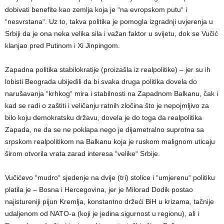
dobivati benefite kao zemlja koja je “na evropskom putu“ i
“nesvrstana“. Uz to, takva politika je pomogla izgradnji uvjerenja u
Srbiji da je ona neka velika sila i važan faktor u svijetu, dok se Vučić
klanjao pred Putinom i Xi Jinpingom.
Zapadna politika stabilokratije (proizašla iz realpolitike) – jer su ih
lobisti Beograda ubijedili da bi svaka druga politika dovela do
narušavanja “krhkog“ mira i stabilnosti na Zapadnom Balkanu, čak i
kad se radi o zaštiti i veličanju ratnih zločina što je nepojmljivo za
bilo koju demokratsku državu, dovela je do toga da realpolitika
Zapada, ne da se ne poklapa nego je dijametralno suprotna sa
srpskom realpolitikom na Balkanu koja je ruskom malignom uticaju
širom otvorila vrata zarad interesa “velike“ Srbije.
Vučićevo “mudro“ sjedenje na dvije (tri) stolice i “umjerenu“ politiku
platila je – Bosna i Hercegovina, jer je Milorad Dodik postao
najistureniji pijun Kremlja, konstantno držeći BiH u krizama, tačnije
udaljenom od NATO-a (koji je jedina sigurnost u regionu), ali i