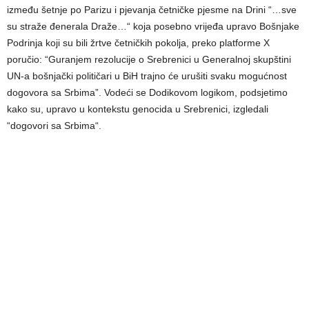
između šetnje po Parizu i pjevanja četničke pjesme na Drini “…sve
su straže đenerala Draže…“ koja posebno vrijeđa upravo Bošnjake
Podrinja koji su bili žrtve četničkih pokolja, preko platforme X
poručio: “Guranjem rezolucije o Srebrenici u Generalnoj skupštini
UN-a bošnjački političari u BiH trajno će urušiti svaku mogućnost
dogovora sa Srbima”. Vodeći se Dodikovom logikom, podsjetimo
kako su, upravo u kontekstu genocida u Srebrenici, izgledali
“dogovori sa Srbima“.