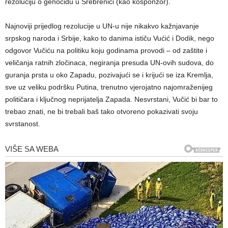
rezoluciju o genocidu u Srebrenici (kao kosponzor).
Najnoviji prijedlog rezolucije u UN-u nije nikakvo kažnjavanje
srpskog naroda i Srbije, kako to danima ističu Vućić i Dodik, nego
odgovor Vučiću na politiku koju godinama provodi – od zaštite i
veličanja ratnih zločinaca, negiranja presuda UN-ovih sudova, do
guranja prsta u oko Zapadu, pozivajući se i krijući se iza Kremlja,
sve uz veliku podršku Putina, trenutno vjerojatno najomraženijeg
političara i ključnog neprijatelja Zapada. Nesvrstani, Vučić bi bar to
trebao znati, ne bi trebali baš tako otvoreno pokazivati svoju
svrstanost.