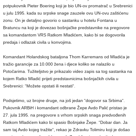
potpukovnik Pieter Boering koji je bio UN-ov promatrač u Srebrenici
u julu 1995. kada su srpske snage zauzele ovu UN-ovu zaštićenu
zonu. On je detaljno govorio o sastanku u hotelu Fontana u
Bratuncu na koji je dovezao bošnjačke predstavnike na pregovore
sa komandantom VRS Ratkom Mladićem, kako bi se dogovorila
predaja i odlazak civila u konvojima.
Komandant Holandskog bataljona Thom Karremans od Mladića je
tražio garancije za 10.000 žena i djece koliko se nalazilo u
Potočarima. Tužiteljstvo je prikazalo video zapis sa tog sastanka na
kojem Ratko Mladić prijeti predstavnicima bošnjačkih civila u
Srebrenici: “Možete opstati ili nestati“.
Podsjetimo, uz brojne druge, na još jedan “dogovor sa Srbima“.
Pukovnik ARBiH i komandant odbrane Žepe Avdo Palić pristao je
27. jula 1995. na pregovore s vrhom srpskih snaga predvođenih
Ratkom Mladićem kako bi spasio Bošnjake Žepe. “Dobar dan. Ja
sam taj Avdo kojeg tražite“, rekao je Zdravku Tolimiru koji je došao