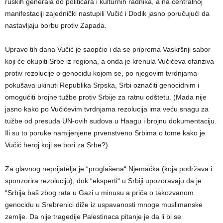
ruskih generala do političara i kulturnih radnika, a na centralnoj
manifestaciji zajednički nastupili Vučić i Dodik jasno poručujući da
nastavljaju borbu protiv Zapada.
Upravo tih dana Vučić je saopćio i da se priprema Vaskršnji sabor
koji će okupiti Srbe iz regiona, a onda je krenula Vučićeva ofanziva
protiv rezolucije o genocidu kojom se, po njegovim tvrdnjama
pokušava ukinuti Republika Srpska, Srbi označiti genocidnim i
omogućiti brojne tužbe protiv Srbije za ratnu odštetu. (Mada nije
jasno kako po Vučićevim tvrdnjama rezolucija ima veću snagu za
tužbe od presuda UN-ovih sudova u Haagu i brojnu dokumentaciju.
Ili su to poruke namijenjene prvenstveno Srbima o tome kako je
Vučić heroj koji se bori za Srbe?)
Za glavnog neprijatelja je “proglašena“ Njemačka (koja podržava i
sponzorira rezoluciju), dok “eksperti“ u Srbiji upozoravaju da je
“Srbija baš zbog rata u Gazi u minusu a priča o takozvanom
genocidu u Srebrenici diže iz uspavanosti mnoge muslimanske
zemlje. Da nije tragedije Palestinaca pitanje je da li bi se