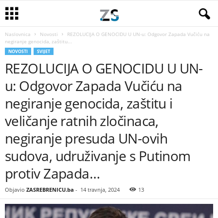
Naslovnica
Novosti
REZOLUCIJA O GENOCIDU U UN-u: Odgovor Zapada Vučiću na
negiranje genocida, zaštitu...
NOVOSTI
SVIJET
REZOLUCIJA O GENOCIDU U UN-
u: Odgovor Zapada Vučiću na
negiranje genocida, zaštitu i
veličanje ratnih zločinaca,
negiranje presuda UN-ovih
sudova, udruživanje s Putinom
protiv Zapada…
Objavio
ZASREBRENICU.ba
-
14 travnja, 2024
13