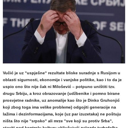
Vučić je uz “uspješne“ rezultate bliske suradnje s Rusijom u
oblasti sigurnosti, ekonomije i vanjske politike, kao i to da je
uspio ono što nije čak ni Milošević – potpuno uništiti tzv.
drugu Srbiju, a kroz obrazovanje (udžbenike i pomno birane
prosvjetne radnike, uz anomalije kao što je Dinko Gruhonjić
koji zbog toga ima velike probleme) odgojiti generacije na
lažima i dezinformacijama, koje (uz par izuzetaka) ne poštuju
ništa što nije “srpsko“ ali mrze “sve koji su protiv Srba“,
staviti pod kontrolu kulturu uključujući zvijezde turbofolka