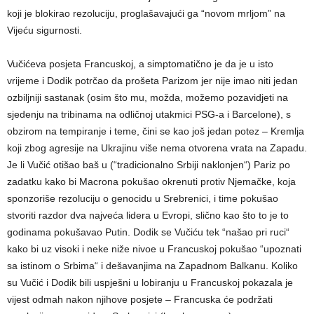
koji je blokirao rezoluciju, proglašavajući ga “novom mrljom” na
Vijeću sigurnosti.
Vučićeva posjeta Francuskoj, a simptomatično je da je u isto
vrijeme i Dodik potrčao da prošeta Parizom jer nije imao niti jedan
ozbiljniji sastanak (osim što mu, možda, možemo pozavidjeti na
sjedenju na tribinama na odličnoj utakmici PSG-a i Barcelone), s
obzirom na tempiranje i teme, čini se kao još jedan potez – Kremlja
koji zbog agresije na Ukrajinu više nema otvorena vrata na Zapadu.
Je li Vučić otišao baš u (“tradicionalno Srbiji naklonjen“) Pariz po
zadatku kako bi Macrona pokušao okrenuti protiv Njemačke, koja
sponzoriše rezoluciju o genocidu u Srebrenici, i time pokušao
stvoriti razdor dva najveća lidera u Evropi, slično kao što to je to
godinama pokušavao Putin. Dodik se Vučiću tek “našao pri ruci“
kako bi uz visoki i neke niže nivoe u Francuskoj pokušao “upoznati
sa istinom o Srbima“ i dešavanjima na Zapadnom Balkanu. Koliko
su Vučić i Dodik bili uspješni u lobiranju u Francuskoj pokazala je
vijest odmah nakon njihove posjete – Francuska će podržati