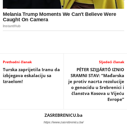
Prethodni članak
Sljedeći članak
Turska zaprijetila Iranu da
PÉTER SZIJJÁRTÓ IZNIO
izbjegava eskalaciju sa
SRAMNI STAV: “Mađarska
Izraelom!
je protiv nacrta rezolucije
o genocidu u Srebrenici i
članstva Kosova u Vijeću
Evrope”
ZASREBRENICU.ba
https://www.zasrebrenicu.ba/