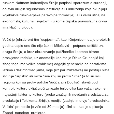
ruskom Naftnom industrijom Srbije potpisali sporazum o suradnji,
do svih drugih sigurnosnih institucija ali i udruženja koja okupljaju
kojekakve rusko-srpske paravojne formacije), ali i veliki uticaj na
ekonomski, kulturni i svjetovni (u kome Srpska pravoslavna crkva
ima ključnu ulogu).
Vučić je (ohrabren) tim “uspjesima“, kao i činjenicom da je proteklih
godina uspio ono što nije čak ni Milošević – potpuno uništiti tzv.
drugu Srbiju, a kroz obrazovanje (udžbenike i pomno birane
prosvjetne radnike, uz anomalije kao što je Dinko Gruhonjić koji
zbog toga ima velike probleme) odgojiti generacije na narativima,
lažima i dezinformacijama, koje (uz par izuzetaka) ne poštuju ništa
što nije “srpsko“ ali mrze “sve koji su protiv Srba“ (a to su svi u
regionu koji su protiv politike Vučića ali i Dodika), staviti pod
kontrolu kulturu uključujući zvijezde turbofolka kao važan ako ne i
najvažniji faktor te kulture (preko značajnih novčanih sredstava za
produkciju i Telekoma Srbije), medije (zadnje intervju “predsednika
Vučića“ prenosilo je više od 30 medija), čini se, kad je u pitanju
Zapad, napokon, pretjerao.