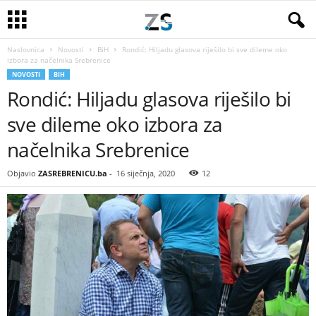
Naslovnica
Novosti
BiH
Rondić: Hiljadu glasova riješilo bi sve dileme oko
izbora za načelnika Srebrenice
NOVOSTI
BIH
Rondić: Hiljadu glasova riješilo bi
sve dileme oko izbora za
načelnika Srebrenice
Objavio
ZASREBRENICU.ba
-
16 siječnja, 2020
12