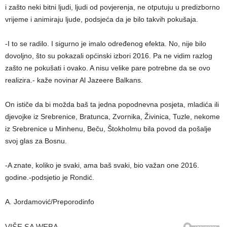
i zašto neki bitni ljudi, ljudi od povjerenja, ne otputuju u predizborno
vrijeme i animiraju ljude, podsjeća da je bilo takvih pokušaja.
-I to se radilo. I sigurno je imalo određenog efekta. No, nije bilo
dovoljno, što su pokazali općinski izbori 2016. Pa ne vidim razlog
zašto ne pokušati i ovako. A nisu velike pare potrebne da se ovo
realizira.- kaže novinar Al Jazeere Balkans.
On ističe da bi možda baš ta jedna popodnevna posjeta, mladića ili
djevojke iz Srebrenice, Bratunca, Zvornika, Živinica, Tuzle, nekome
iz Srebrenice u Minhenu, Beču, Štokholmu bila povod da pošalje
svoj glas za Bosnu.
-A znate, koliko je svaki, ama baš svaki, bio važan one 2016.
godine.-podsjetio je Rondić.
A. Jordamović/Preporodinfo