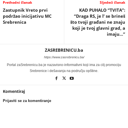
Prethodni članak
Sljedeći članak
Zastupnik Vreto prvi
KAD PUHALO “TVITA”:
podržao inicijativu MC
“Draga RS, je l’ se brineš
Srebrenica
što tvoji građani ne znaju
koji je tvoj glavni grad, a
imaju…”
ZASREBRENICU.ba
https://www.zasrebrenicu.ba/
Portal zaSrebrenicu.ba je nazavisno-informativni koji ima za cilj promociju
Srebrenice i dešavanja na području opštine.
Komentiraj
Prijaviti se za komentiranje