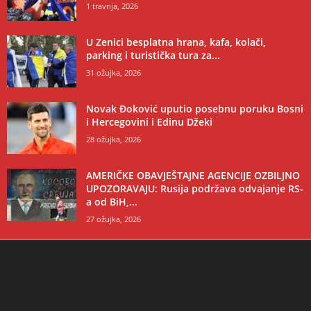
1 travnja, 2026
U Zenici besplatna hrana, kafa, kolači,
parking i turistička tura za...
31 ožujka, 2026
Novak Đoković uputio posebnu poruku Bosni
i Hercegovini i Edinu Džeki
28 ožujka, 2026
AMERIČKE OBAVJEŠTAJNE AGENCIJE OZBILJNO
UPOZORAVAJU: Rusija podržava odvajanje RS-
a od BiH,...
27 ožujka, 2026