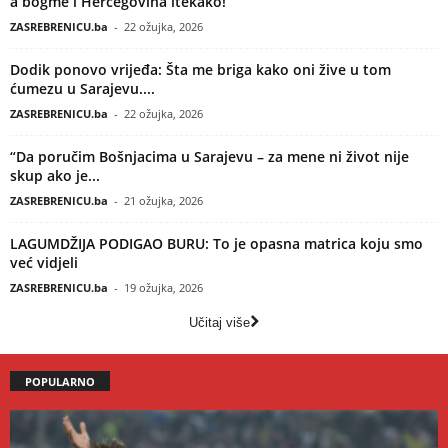
a bogme i Hercegovina itekako!
ZASREBRENICU.ba
-
22 ožujka, 2026
Dodik ponovo vrijeđa: Šta me briga kako oni žive u tom
ćumezu u Sarajevu....
ZASREBRENICU.ba
-
22 ožujka, 2026
“Da poručim Bošnjacima u Sarajevu – za mene ni život nije
skup ako je...
ZASREBRENICU.ba
-
21 ožujka, 2026
LAGUMDŽIJA PODIGAO BURU: To je opasna matrica koju smo
već vidjeli
ZASREBRENICU.ba
-
19 ožujka, 2026
Učitaj više
POPULARNO