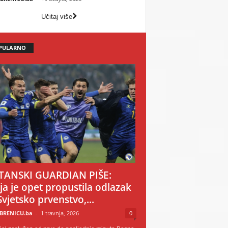
Učitaj više
PULARNO
TANSKI GUARDIAN PIŠE:
ija je opet propustila odlazak
Svjetsko prvenstvo,...
BRENICU.ba
-
1 travnja, 2026
0