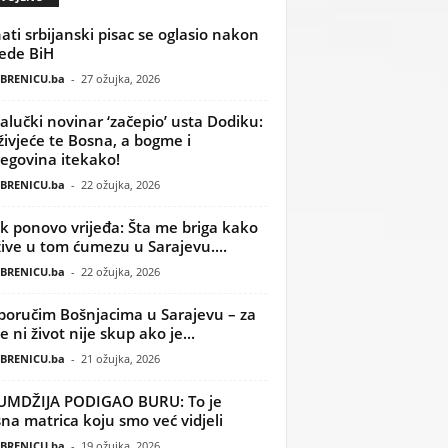
ati srbijanski pisac se oglasio nakon
ede BiH
BRENICU.ba
-
27 ožujka, 2026
alučki novinar ‘začepio’ usta Dodiku:
ivjeće te Bosna, a bogme i
egovina itekako!
BRENICU.ba
-
22 ožujka, 2026
k ponovo vrijeđa: Šta me briga kako
žive u tom ćumezu u Sarajevu....
BRENICU.ba
-
22 ožujka, 2026
poručim Bošnjacima u Sarajevu – za
 ni život nije skup ako je...
BRENICU.ba
-
21 ožujka, 2026
UMDŽIJA PODIGAO BURU: To je
na matrica koju smo već vidjeli
BRENICU.ba
-
19 ožujka, 2026