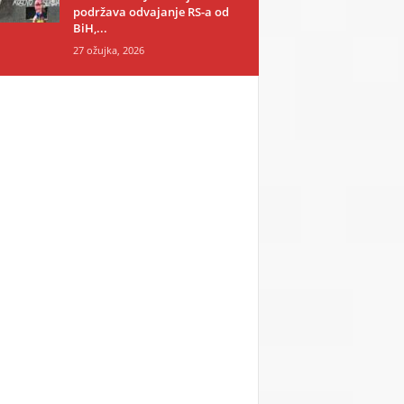
podržava odvajanje RS-a od
BiH,...
27 ožujka, 2026