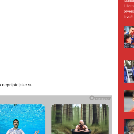
Mundij
i Herc
prvens
izvođe
neprijateljske su: