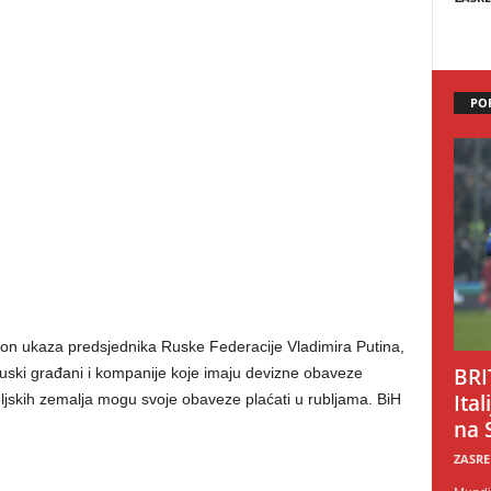
PO
kon ukaza predsjednika Ruske Federacije Vladimira Putina,
BRI
ruski građani i kompanije koje imaju devizne obaveze
Ital
eljskih zemalja mogu svoje obaveze plaćati u rubljama. BiH
na 
ZASRE