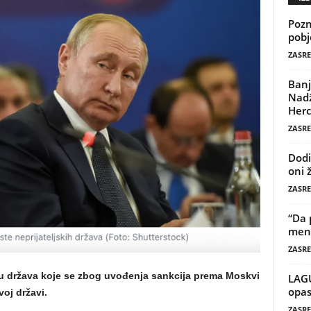
Pozn
pobj
ZASRE
Banj
Nadž
Herc
ZASRE
Dodi
oni 
ZASRE
“Da 
mene
ZASRE
stu država koje se zbog uvođenja sankcija prema Moskvi
LAG
opas
voj državi.
ZASRE