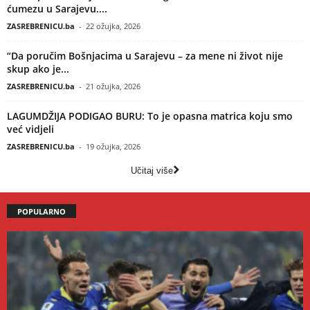
ćumezu u Sarajevu....
ZASREBRENICU.ba
-
22 ožujka, 2026
“Da poručim Bošnjacima u Sarajevu – za mene ni život nije
skup ako je...
ZASREBRENICU.ba
-
21 ožujka, 2026
LAGUMDŽIJA PODIGAO BURU: To je opasna matrica koju smo
već vidjeli
ZASREBRENICU.ba
-
19 ožujka, 2026
Učitaj više
POPULARNO