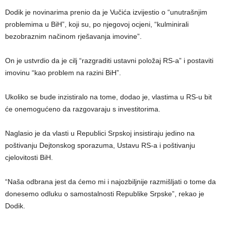
Dodik je novinarima prenio da je Vučića izvijestio o “unutrašnjim
problemima u BiH”, koji su, po njegovoj ocjeni, “kulminirali
bezobraznim načinom rješavanja imovine”.
On je ustvrdio da je cilj “razgraditi ustavni položaj RS-a” i postaviti
imovinu “kao problem na razini BiH”.
Ukoliko se bude inzistiralo na tome, dodao je, vlastima u RS-u bit
će onemogućeno da razgovaraju s investitorima.
Naglasio je da vlasti u Republici Srpskoj insistiraju jedino na
poštivanju Dejtonskog sporazuma, Ustavu RS-a i poštivanju
cjelovitosti BiH.
“Naša odbrana jest da ćemo mi i najozbiljnije razmišljati o tome da
donesemo odluku o samostalnosti Republike Srpske”, rekao je
Dodik.