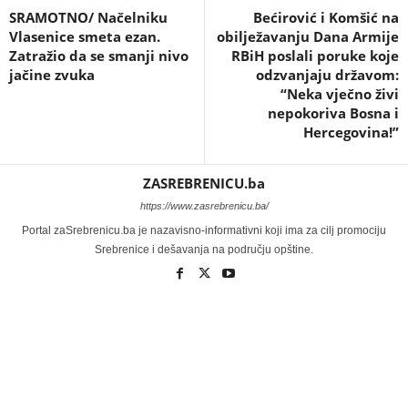
SRAMOTNO/ Načelniku
Bećirović i Komšić na
Vlasenice smeta ezan.
obilježavanju Dana Armije
Zatražio da se smanji nivo
RBiH poslali poruke koje
jačine zvuka
odzvanjaju državom:
“Neka vječno živi
nepokoriva Bosna i
Hercegovina!”
ZASREBRENICU.ba
https://www.zasrebrenicu.ba/
Portal zaSrebrenicu.ba je nazavisno-informativni koji ima za cilj promociju
Srebrenice i dešavanja na području opštine.