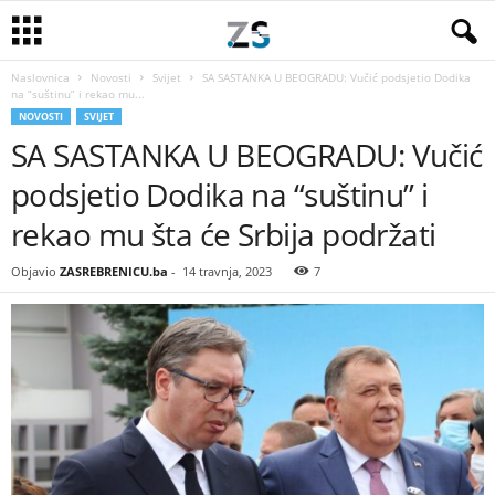
Naslovnica
Novosti
Svijet
SA SASTANKA U BEOGRADU: Vučić podsjetio Dodika
na “suštinu” i rekao mu...
NOVOSTI
SVIJET
SA SASTANKA U BEOGRADU: Vučić
podsjetio Dodika na “suštinu” i
rekao mu šta će Srbija podržati
Objavio
ZASREBRENICU.ba
-
14 travnja, 2023
7