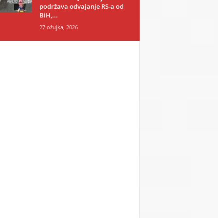
podržava odvajanje RS-a od
BiH,...
27 ožujka, 2026