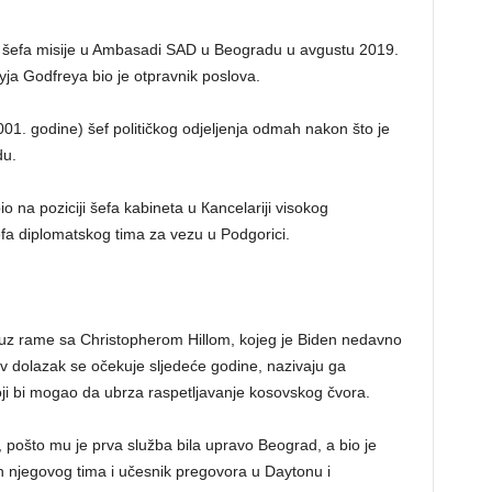
ik šefa misije u Ambasadi SAD u Beogradu u avgustu 2019.
a Godfreya bio je otpravnik poslova.
001. godine) šef političkog odjeljenja odmah nakon što je
du.
io na poziciji šefa kabineta u Кancelariji visokog
fa diplomatskog tima za vezu u Podgorici.
me uz rame sa Christopherom Hillom, kojeg je Biden nedavno
 dolazak se očekuje sljedeće godine, nazivaju ga
ji bi mogao da ubrza raspetljavanje kosovskog čvora.
”, pošto mu je prva služba bila upravo Beograd, a bio je
n njegovog tima i učesnik pregovora u Daytonu i