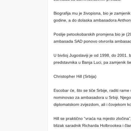
Biografija mu je živopisna, bio je zamjen
godine, a do dolaska ambasadora Anthonyj
Poslije petookobarskih promjena bio je (2
ambasada SAD ponovo otvrorila ambasa
U bivšoj Jugoslaviji je od 1998, do 2001. b
predstavnika u Banja Luci, pa zamjenik še
Christopher Hill (Srbija)
Escobar će, što se tiče Srbije, raditi ra
nominovao za ambasadora u Srbiji. Njegov
diplomatskom zvijezdom, ali i čovjekom ko
Hill se praktično “vraća na mjesto zločina
blizak saradnik Richarda Holbrookea i čla