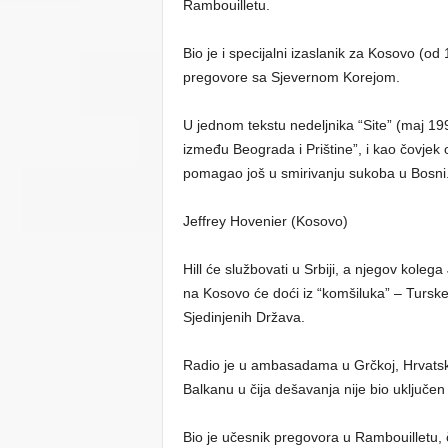
Rambouilletu.
Bio je i specijalni izaslanik za Kosovo (o
pregovore sa Sjevernom Korejom.
U jednom tekstu nedeljnika “Site” (maj 199
između Beograda i Prištine”, i kao čovje
pomagao još u smirivanju sukoba u Bosni
Jeffrey Hovenier (Kosovo)
Hill će službovati u Srbiji, a njegov kolega 
na Kosovo će doći iz “komšiluka” – Turske
Sjedinjenih Država.
Radio je u ambasadama u Grčkoj, Hrvats
Balkanu u čija dešavanja nije bio uključen
Bio je učesnik pregovora u Rambouilletu, č