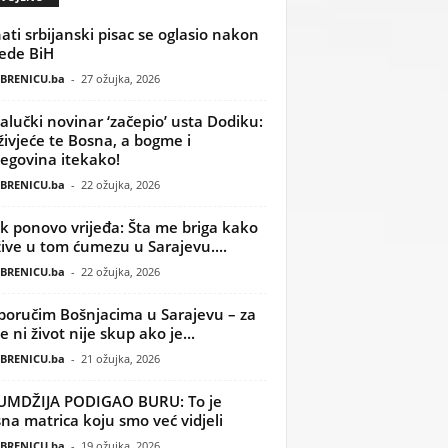
ati srbijanski pisac se oglasio nakon
ede BiH
BRENICU.ba
-
27 ožujka, 2026
alučki novinar ‘začepio’ usta Dodiku:
ivjeće te Bosna, a bogme i
egovina itekako!
BRENICU.ba
-
22 ožujka, 2026
k ponovo vrijeđa: Šta me briga kako
žive u tom ćumezu u Sarajevu....
BRENICU.ba
-
22 ožujka, 2026
poručim Bošnjacima u Sarajevu – za
 ni život nije skup ako je...
BRENICU.ba
-
21 ožujka, 2026
UMDŽIJA PODIGAO BURU: To je
na matrica koju smo već vidjeli
BRENICU.ba
-
19 ožujka, 2026