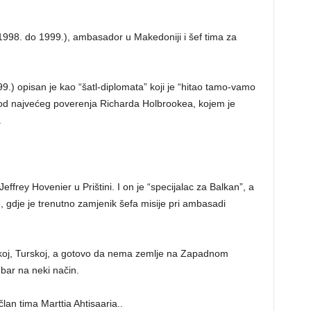
d 1998. do 1999.), ambasador u Makedoniji i šef tima za
9.) opisan je kao “šatl-diplomata” koji je “hitao tamo-vamo
k od najvećeg poverenja Richarda Holbrookea, kojem je
.
Jeffrey Hovenier u Prištini. I on je “specijalac za Balkan”, a
, gdje je trenutno zamjenik šefa misije pri ambasadi
koj, Turskoj, a gotovo da nema zemlje na Zapadnom
 bar na neki način.
lan tima Marttia Ahtisaaria..