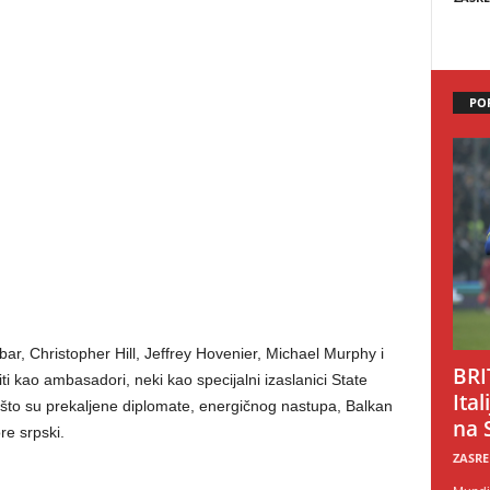
PO
ar, Christopher Hill, Jeffrey Hovenier, Michael Murphy i
BRI
i kao ambasadori, neki kao specijalni izaslanici State
Ital
 što su prekaljene diplomate, energičnog nastupa, Balkan
na 
re srpski.
ZASRE