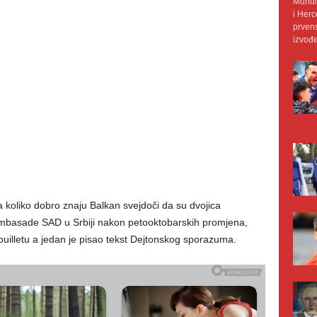
Mundij
i Herc
prvens
izvođe
 a koliko dobro znaju Balkan svejdoči da su dvojica
ambasade SAD u Srbiji nakon petooktobarskih promjena,
ouilletu a jedan je pisao tekst Dejtonskog sporazuma.