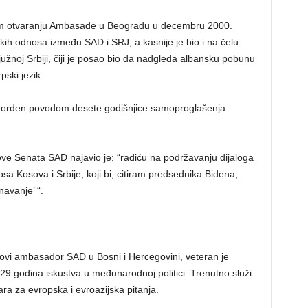
om otvaranju Ambasade u Beogradu u decembru 2000.
ih odnosa između SAD i SRJ, a kasnije je bio i na čelu
žnoj Srbiji, čiji je posao bio da nadgleda albansku pobunu
pski jezik.
o orden povodom desete godišnjice samoproglašenja
ve Senata SAD najavio je: “radiću na podržavanju dijaloga
a Kosova i Srbije, koji bi, citiram predsednika Bidena,
avanje’ “.
ovi ambasador SAD u Bosni i Hercegovini, veteran je
29 godina iskustva u međunarodnoj politici. Trenutno služi
a za evropska i evroazijska pitanja.