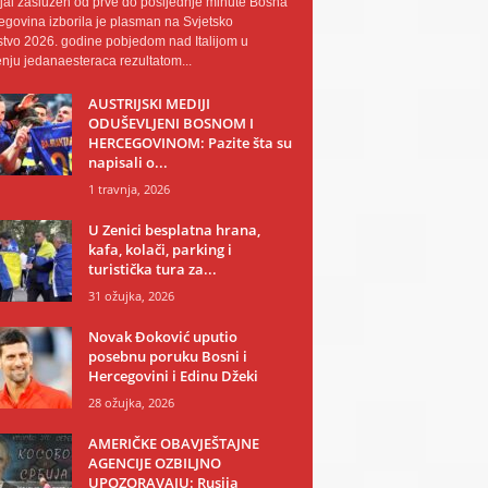
al zaslužen od prve do posljednje minute Bosna
egovina izborila je plasman na Svjetsko
tvo 2026. godine pobjedom nad Italijom u
nju jedanaesteraca rezultatom...
AUSTRIJSKI MEDIJI
ODUŠEVLJENI BOSNOM I
HERCEGOVINOM: Pazite šta su
napisali o...
1 travnja, 2026
U Zenici besplatna hrana,
kafa, kolači, parking i
turistička tura za...
31 ožujka, 2026
Novak Đoković uputio
posebnu poruku Bosni i
Hercegovini i Edinu Džeki
28 ožujka, 2026
AMERIČKE OBAVJEŠTAJNE
AGENCIJE OZBILJNO
UPOZORAVAJU: Rusija