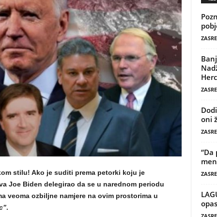
Pozn
pobj
ZASRE
Banj
Nadž
Herc
ZASRE
Dodi
oni 
ZASRE
“Da 
mene
om stilu! Ako je suditi prema petorki koju je
ZASRE
ava Joe Biden delegirao da se u narednom periodu
LAG
a veoma ozbiljne namjere na ovim prostorima u
opas
c”
.
ZASRE