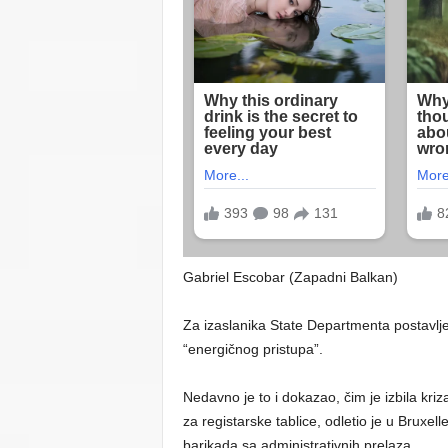
Gabriel Escobar (Zapadni Balkan)
Za izaslanika State Departmenta postavljen
“energičnog pristupa”.
Nedavno je to i dokazao, čim je izbila kri
za registarske tablice, odletio je u Bruxe
barikada sa administrativnih prelaza.