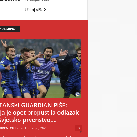
Učitaj više
PULARNO
TANSKI GUARDIAN PIŠE:
ija je opet propustila odlazak
Svjetsko prvenstvo,...
BRENICU.ba
-
1 travnja, 2026
0