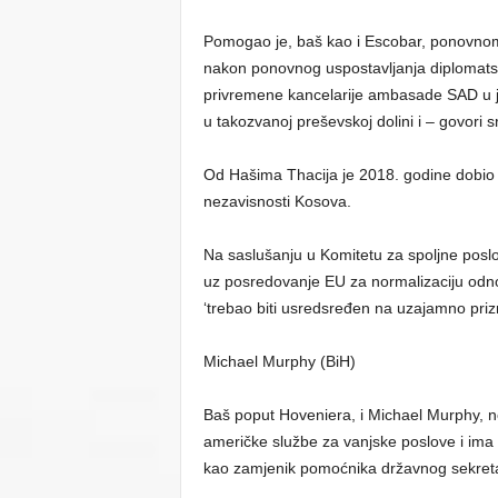
Pomogao je, baš kao i Escobar, ponovn
nakon ponovnog uspostavljanja diplomatsk
privremene kancelarije ambasade SAD u ju
u takozvanoj preševskoj dolini i – govori sr
Od Hašima Thacija je 2018. godine dobi
nezavisnosti Kosova.
Na saslušanju u Komitetu za spoljne poslo
uz posredovanje EU za normalizaciju odnos
‘trebao biti usredsređen na uzajamno prizn
Michael Murphy (BiH)
Baš poput Hoveniera, i Michael Murphy, n
američke službe za vanjske poslove i ima 
kao zamjenik pomoćnika državnog sekretar