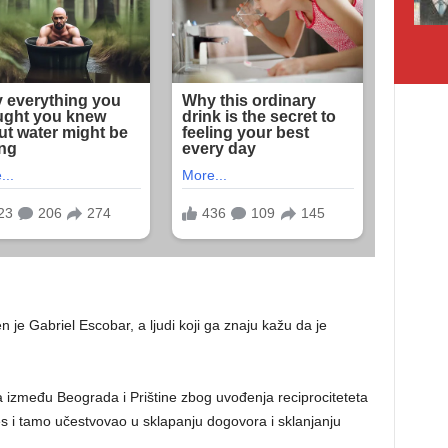
 je Gabriel Escobar, a ljudi koji ga znaju kažu da je
za između Beograda i Prištine zbog uvođenja reciprociteteta
lles i tamo učestvovao u sklapanju dogovora i sklanjanju