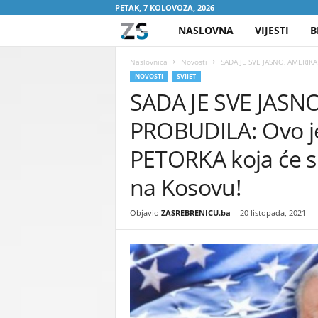
PETAK, 7 KOLOVOZA, 2026
NASLOVNA
VIJESTI
B
Z
A
Naslovnica
Novosti
SADA JE SVE JASNO, AMERIKA
NOVOSTI
SVIJET
SADA JE SVE JASN
S
PROBUDILA: Ovo 
R
PETORKA koja će sred
E
na Kosovu!
B
Objavio
ZASREBRENICU.ba
-
20 listopada, 2021
R
E
N
I