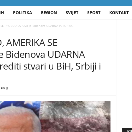
IH
POLITIKA
REGION
SVIJET
SPORT
KONTAKT
 SE PROBUDILA: Ovo je Bidenova UDARNA PETORKA...
O, AMERIKA SE
je Bidenova UDARNA
iti stvari u BiH, Srbiji i
9
IZ